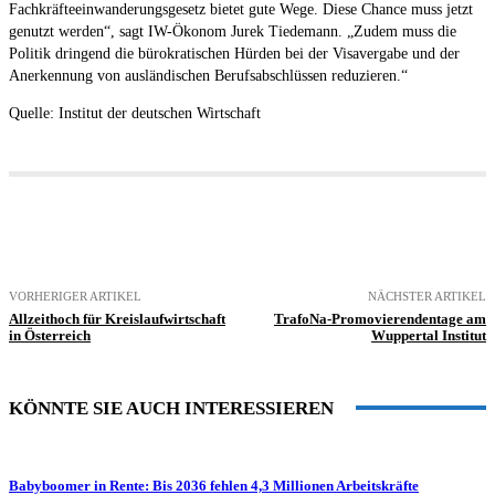
Fachkräfteeinwanderungsgesetz bietet gute Wege. Diese Chance muss jetzt
genutzt werden“, sagt IW-Ökonom Jurek Tiedemann. „Zudem muss die
Politik dringend die bürokratischen Hürden bei der Visavergabe und der
Anerkennung von ausländischen Berufsabschlüssen reduzieren.“
Quelle: Institut der deutschen Wirtschaft
VORHERIGER ARTIKEL
NÄCHSTER ARTIKEL
Allzeithoch für Kreislaufwirtschaft
TrafoNa-Promovierendentage am
in Österreich
Wuppertal Institut
KÖNNTE SIE AUCH INTERESSIEREN
Babyboomer in Rente: Bis 2036 fehlen 4,3 Millionen Arbeitskräfte