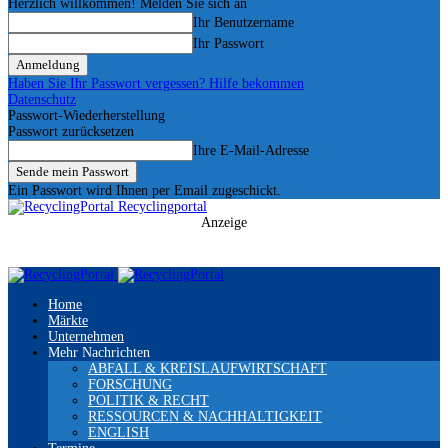
Herzlich willkommen! Melden Sie sich an
Ihr Benutzername
Ihr Passwort
Haben Sie Ihr Passwort vergessen? Hilfe bekommen
Datenschutz
Passwort-Wiederherstellung
Passwort zurücksetzen
Ihre E-Mail-Adresse
Ein Passwort wird Ihnen per Email zugeschickt.
Recyclingportal
Anzeige
Home
Märkte
Unternehmen
Mehr Nachrichten
ABFALL & KREISLAUFWIRTSCHAFT
FORSCHUNG
POLITIK & RECHT
RESSOURCEN & NACHHALTIGKEIT
ENGLISH