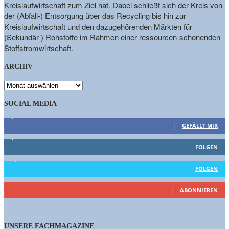
Kreislaufwirtschaft zum Ziel hat. Dabei schließt sich der Kreis von
der (Abfall-) Entsorgung über das Recycling bis hin zur
Kreislaufwirtschaft und den dazugehörenden Märkten für
(Sekundär-) Rohstoffe im Rahmen einer ressourcen-schonenden
Stoffstromwirtschaft.
ARCHIV
ARCHIV
SOCIAL MEDIA
9,863
Fans
GEFÄLLT MIR
1,662
Follower
FOLGEN
15,658
Follower
FOLGEN
460
Abonnenten
ABONNIEREN
UNSERE FACHMAGAZINE