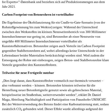
for Experts«“-Datenbank und beziehen sich auf Produktionsmengen aus dem
Jahr 2021.
Carbon Footprint von Betonrohren ist vorteilhafter
Die Ergebnisse der Ökobilanzierung für ein Cradle-to-Gate-Szenario (von der
Rohstoffgewinnung bis zum Werktor) zeigen: Während der Unterschied
zwischen den Werkstoffen im kleinen Nennweitenbereich von 300 Millimeter
Innendurchmesser nur gering ist, sind Betonrohre ab einer Nennweite von
ungefähr 400 Millimeter Innendurchmesser vorteilhafter als
Kunststoffalternativen. Betonrohre zeigen auch Vorteile im Carbon Footprint
gegenüber Stahlbetonrohren auf, wobei allerdings keine Unterschiede in der
Lebensdauer beider Materialien berücksichtigt worden sind. Wird zudem die
Entsorgung der Rohre mit einbezogen, zeigen Beton- und Stahlbetonrohre klare
Vorteile gegenüber den Kunststoffrohren.
Teilweise für neue Fertigteile nutzbar
„Dies liegt daran, dass Kunststoffrohre vermutlich nur thermisch verwertet –
also verbrannt werden – können. Betonrohre könnten teilweise für die
Herstellung neuer Betonfertigteile genutzt sowie als gebrochenes Material,
beispielsweise im Straßenbau, weiterverwendet werden“, erklärt Dr. Daniel
Maga, Abteilung Nachhaltigkeit und Partizipation von Fraunhofer UMSICHT.
Bei der Weiterverwendung des Betons findet eine Karbonatisierung statt, sodass
zusätzlich CO
gebunden wird. Dieser Effekt wurde allerdings aufgrund der
2