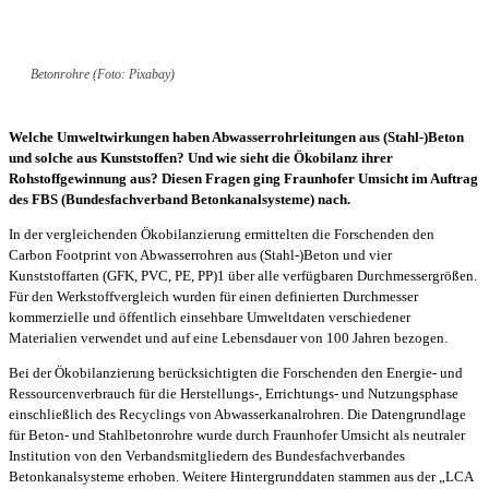
Betonrohre (Foto: Pixabay)
Welche Umweltwirkungen haben Abwasserrohrleitungen aus (Stahl-)Beton
und solche aus Kunststoffen? Und wie sieht die Ökobilanz ihrer
Rohstoffgewinnung aus? Diesen Fragen ging Fraunhofer Umsicht im Auftrag
des FBS (Bundesfachverband Betonkanalsysteme) nach.
In der vergleichenden Ökobilanzierung ermittelten die Forschenden den
Carbon Footprint von Abwasserrohren aus (Stahl-)Beton und vier
Kunststoffarten (GFK, PVC, PE, PP)1 über alle verfügbaren Durchmessergrößen.
Für den Werkstoffvergleich wurden für einen definierten Durchmesser
kommerzielle und öffentlich einsehbare Umweltdaten verschiedener
Materialien verwendet und auf eine Lebensdauer von 100 Jahren bezogen.
Bei der Ökobilanzierung berücksichtigten die Forschenden den Energie- und
Ressourcenverbrauch für die Herstellungs-, Errichtungs- und Nutzungsphase
einschließlich des Recyclings von Abwasserkanalrohren. Die Datengrundlage
für Beton- und Stahlbetonrohre wurde durch Fraunhofer Umsicht als neutraler
Institution von den Verbandsmitgliedern des Bundesfachverbandes
Betonkanalsysteme erhoben. Weitere Hintergrunddaten stammen aus der „LCA