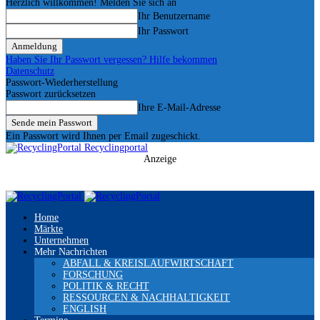
Herzlich willkommen! Melden Sie sich an
Ihr Benutzername
Ihr Passwort
Haben Sie Ihr Passwort vergessen? Hilfe bekommen
Datenschutz
Passwort-Wiederherstellung
Passwort zurücksetzen
Ihre E-Mail-Adresse
Ein Passwort wird Ihnen per Email zugeschickt.
Recyclingportal
Anzeige
Home
Märkte
Unternehmen
Mehr Nachrichten
ABFALL & KREISLAUFWIRTSCHAFT
FORSCHUNG
POLITIK & RECHT
RESSOURCEN & NACHHALTIGKEIT
ENGLISH