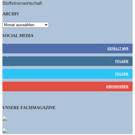
Stoffstromwirtschaft.
ARCHIV
ARCHIV
SOCIAL MEDIA
9,863
Fans
GEFÄLLT MIR
1,662
Follower
FOLGEN
15,658
Follower
FOLGEN
461
Abonnenten
ABONNIEREN
UNSERE FACHMAGAZINE