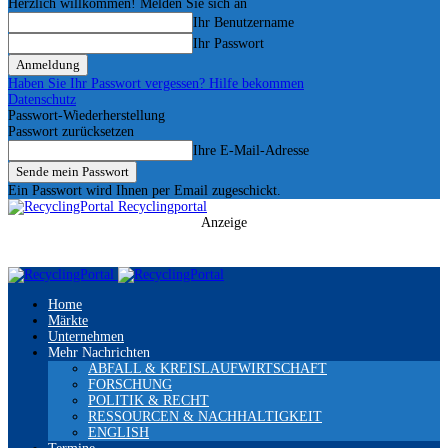
Herzlich willkommen! Melden Sie sich an
Ihr Benutzername
Ihr Passwort
Haben Sie Ihr Passwort vergessen? Hilfe bekommen
Datenschutz
Passwort-Wiederherstellung
Passwort zurücksetzen
Ihre E-Mail-Adresse
Ein Passwort wird Ihnen per Email zugeschickt.
Recyclingportal
Anzeige
Home
Märkte
Unternehmen
Mehr Nachrichten
ABFALL & KREISLAUFWIRTSCHAFT
FORSCHUNG
POLITIK & RECHT
RESSOURCEN & NACHHALTIGKEIT
ENGLISH