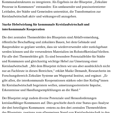
Kommunalstrukturen zu integrieren. Als Ergebnis ist der Blueprint „Zirkuläre
Prozesse in Kommunen“ entstanden: Ein umfassender und praxisorientierter
Leitfaden, der Städte und Gemeinden unterstützt, die Transformation zur
Kreislaufwirtschaft aktiv und wirkungsvoll anzugehen.
Starke Hebelwirkung für kommunale Kreislaufwirtschaft und
interkommunale Kooperation
Die drei zentralen Themenfelder des Blueprints sind Abfallvermeidung,
öffentliche Beschaffung und zirkuläres Bauen, bei dem Gebäude und
Bauprodukte so geplant werden, dass sie wiederverwendet oder zurückgebaut
werden können und die verwendeten Materialien im Rohstoffkreislauf bleiben.
Für alle drei Themenfelder gilt: Es sind besondere Potenzialfelder für Städte
und Kommunen und gleichzeitig wichtige Hebel zur Umsetzung einer
Kreislaufwirtschaft. „Mit dem Blueprint richten wir uns aber ausdrücklich nicht
nur an Fachleute in diesen Bereichen,“ erklärt Maike Demandt, Researcherin im
Forschungsbereich Zirkuläre Systeme am Wuppertal Institut, und ergänzt: „Er
gibt allen, die interkommunale Kooperationen stärken oder ihre Kolleg*innen
für Kreislaufwirtschaft begeistern wollen, umsetzungsorientierte Impulse,
Erkenntnisse und Handlungsempfehlungen an die Hand.“
Der Blueprint zeigt zudem diverse Potenziale und Herausforderungen
kreislauffähiger Kommunen auf. Dies geschieht durch eine Status quo-Analyse
der drei beteiligten Kommunen: erstens zu den drei zentralen Themenfeldern
des Blueprints, zweitens zum allgemeinen Stand von Kreislaufwirtschaft in den