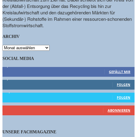
der (Abfall-) Entsorgung über das Recycling bis hin zur
Kreislaufwirtschaft und den dazugehörenden Märkten für
(Sekundär-) Rohstoffe im Rahmen einer ressourcen-schonenden
Stoffstromwirtschaft.
ARCHIV
ARCHIV
SOCIAL MEDIA
9,863
Fans
GEFÄLLT MIR
1,662
Follower
FOLGEN
15,658
Follower
FOLGEN
460
Abonnenten
ABONNIEREN
UNSERE FACHMAGAZINE