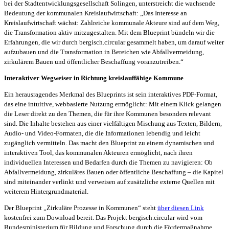
bei der Stadtentwicklungsgesellschaft Solingen, unterstreicht die wachsende
Bedeutung der kommunalen Kreislaufwirtschaft: „Das Interesse an
Kreislaufwirtschaft wächst: Zahlreiche kommunale Akteure sind auf dem Weg,
die Transformation aktiv mitzugestalten. Mit dem Blueprint bündeln wir die
Erfahrungen, die wir durch bergisch.circular gesammelt haben, um darauf weiter
aufzubauen und die Transformation in Bereichen wie Abfallvermeidung,
zirkulärem Bauen und öffentlicher Beschaffung voranzutreiben.“
Interaktiver Wegweiser in Richtung kreislauffähige Kommune
Ein herausragendes Merkmal des Blueprints ist sein interaktives PDF-Format,
das eine intuitive, webbasierte Nutzung ermöglicht: Mit einem Klick gelangen
die Leser direkt zu den Themen, die für ihre Kommunen besonders relevant
sind. Die Inhalte bestehen aus einer vielfältigen Mischung aus Texten, Bildern,
Audio- und Video-Formaten, die die Informationen lebendig und leicht
zugänglich vermitteln. Das macht den Blueprint zu einem dynamischen und
interaktiven Tool, das kommunalen Akteuren ermöglicht, nach ihren
individuellen Interessen und Bedarfen durch die Themen zu navigieren: Ob
Abfallvermeidung, zirkuläres Bauen oder öffentliche Beschaffung – die Kapitel
sind miteinander verlinkt und verweisen auf zusätzliche externe Quellen mit
weiterem Hintergrundmaterial.
Der Blueprint „Zirkuläre Prozesse in Kommunen“ steht
über diesen Link
kostenfrei zum Download bereit. Das Projekt bergisch.circular wird vom
Bundesministerium für Bildung und Forschung durch die Fördermaßnahme