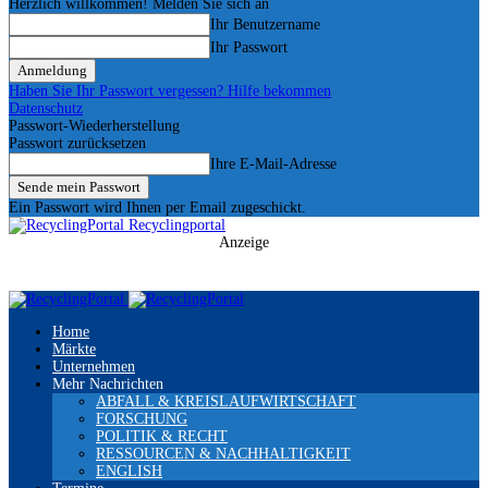
Herzlich willkommen! Melden Sie sich an
Ihr Benutzername
Ihr Passwort
Haben Sie Ihr Passwort vergessen? Hilfe bekommen
Datenschutz
Passwort-Wiederherstellung
Passwort zurücksetzen
Ihre E-Mail-Adresse
Ein Passwort wird Ihnen per Email zugeschickt.
Recyclingportal
Anzeige
Home
Märkte
Unternehmen
Mehr Nachrichten
ABFALL & KREISLAUFWIRTSCHAFT
FORSCHUNG
POLITIK & RECHT
RESSOURCEN & NACHHALTIGKEIT
ENGLISH