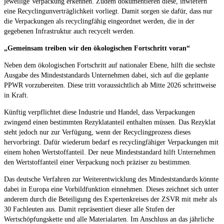
jeweilige Verpackung erkennen. Zudem dokumentieren diese, inwiefern
eine Recyclingunverträglichkeit vorliegt. Damit sorgen sie dafür, dass nur
die Verpackungen als recyclingfähig eingeordnet werden, die in der
gegebenen Infrastruktur auch recycelt werden.
„Gemeinsam treiben wir den ökologischen Fortschritt voran“
Neben dem ökologischen Fortschritt auf nationaler Ebene, hilft die sechste
Ausgabe des Mindeststandards Unternehmen dabei, sich auf die geplante
PPWR vorzubereiten. Diese tritt voraussichtlich ab Mitte 2026 schrittweise
in Kraft.
Künftig verpflichtet diese Industrie und Handel, dass Verpackungen
zwingend einen bestimmten Rezyklatanteil enthalten müssen. Das Rezyklat
steht jedoch nur zur Verfügung, wenn der Recyclingprozess dieses
hervorbringt. Dafür wiederum bedarf es recyclingfähiger Verpackungen mit
einem hohen Wertstoffanteil. Der neue Mindeststandard hilft Unternehmen
den Wertstoffanteil einer Verpackung noch präziser zu bestimmen.
Das deutsche Verfahren zur Weiterentwicklung des Mindeststandards könnte
dabei in Europa eine Vorbildfunktion einnehmen. Dieses zeichnet sich unter
anderem durch die Beteiligung des Expertenkreises der ZSVR mit mehr als
30 Fachleuten aus. Damit repräsentiert dieser alle Stufen der
Wertschöpfungskette und alle Materialarten. Im Anschluss an das jährliche