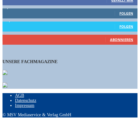
GEFÄLLT MIR
1,662
Follower
FOLGEN
15,658
Follower
FOLGEN
461
Abonnenten
ABONNIEREN
UNSERE FACHMAGAZINE
AGB
Datenschutz
Impressum
© MSV Mediaservice & Verlag GmbH