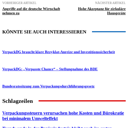
VORHERIGER ARTIKEL
NÄCHSTER ARTIKEL
Angriffe auf die deutsche Wirtschaft
Hohe Akzeptanz für zirkuläre
nehmen zu
Hausgeräte
KÖNNTE SIE AUCH INTERESSIEREN
VerpackDG braucht klare Rezyklat-Anreize und Investitionssicherheit
VerpackDG: „Verpasste Chance“ – Stellungnahme des BDE
Bundesratssitzung zum Verpackungsdurchführungsgesetz
Schlagzeilen
Verpackungssteuern verursachen hohe Kosten und Bürokratie
bei minimalem Umwelteffekt