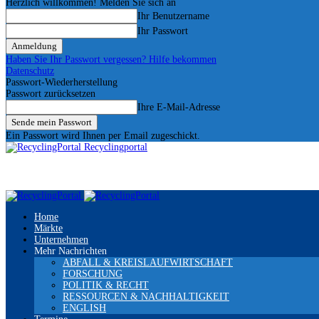
Herzlich willkommen! Melden Sie sich an
Ihr Benutzername
Ihr Passwort
Haben Sie Ihr Passwort vergessen? Hilfe bekommen
Datenschutz
Passwort-Wiederherstellung
Passwort zurücksetzen
Ihre E-Mail-Adresse
Ein Passwort wird Ihnen per Email zugeschickt.
Recyclingportal
Home
Märkte
Unternehmen
Mehr Nachrichten
ABFALL & KREISLAUFWIRTSCHAFT
FORSCHUNG
POLITIK & RECHT
RESSOURCEN & NACHHALTIGKEIT
ENGLISH