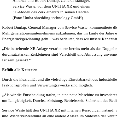
America und Robert Dunlap, General Manager,
Service Waste, vor dem UNTHA XR und einem
3D-Modell des Zerkleinerers in seinen Händen
(Foto: Untha shredding technology GmbH)
Robert Dunlap, General Manager von Service Waste, kommentierte die I
Mehrgenerationenunternehmens aufzubauen, das im Laufe der Jahre ei
Energierückgewinnung geht − was bedeutet, dass wir unsere Kapazitä
„Die bestehende XR Anlage verarbeitete bereits mehr als das Doppelte
durchsatzstarken Zerkleinerer sind Verschleiß und Abnutzung unverm
Prozent gesenkt.“
Erfüllt alle Kriterien
Durch die Flexibilität und die vielseitige Einsetzbarkeit des industri
Fraktionsgrößen und Verwertungszwecke sind möglich.
„Als wir die Entscheidung trafen, in eine neue Maschine zu investieren
um Langlebigkeit, Durchsatzleistung, Betriebszeit, Sicherheit des Bedi
Service Waste hält den UNTHA XR mit internen Ressourcen instand, ver
und Wiederverwendung an eine andere Anlage im Südosten der Vereinig