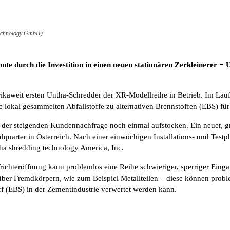
technology GmbH)
nte durch die Investition in einen neuen stationären Zerkleinerer
aweit ersten Untha-Schredder der XR-Modellreihe in Betrieb. Im Laufe
e lokal gesammelten Abfallstoffe zu alternativen Brennstoffen (EBS) für
s der steigenden Kundennachfrage noch einmal aufstocken. Ein neuer, g
rter in Österreich. Nach einer einwöchigen Installations- und Testphas
ha shredding technology America, Inc.
n Trichteröffnung kann problemlos eine Reihe schwieriger, sperriger Ei
über Fremdkörpern, wie zum Beispiel Metallteilen − diese können prob
ff (EBS) in der Zementindustrie verwertet werden kann.