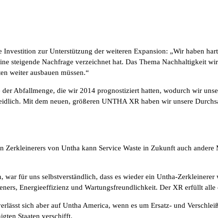
nvestition zur Unterstützung der weiteren Expansion: „Wir haben hart 
ne steigende Nachfrage verzeichnet hat. Das Thema Nachhaltigkeit wir
ten weiter ausbauen müssen.“
 der Abfallmenge, die wir 2014 prognostiziert hatten, wodurch wir uns
eidlich. Mit dem neuen, größeren UNTHA XR haben wir unsere Durchsatz
ellen Zerkleinerers von Untha kann Service Waste in Zukunft auch andere 
, war für uns selbstverständlich, dass es wieder ein Untha-Zerkleinerer
eners, Energieeffizienz und Wartungsfreundlichkeit. Der XR erfüllt alle 
lässt sich aber auf Untha America, wenn es um Ersatz- und Verschleißt
ten Staaten verschifft.