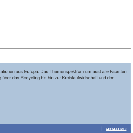
formationen aus Europa. Das Themenspektrum umfasst alle Facetten
g über das Recycling bis hin zur Kreislaufwirtschaft und den
GEFÄLLT MIR