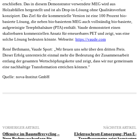
erschließen. Das in diesem Demonstrator verwendete MEG wird aus
Holzabfällen hergestellt und ist als Drop-in-Lösung ohne Qualitätsverlust
konzipiert. Das Ziel für die kommerzielle Version ist eine 100 Prozent bio-
basierte Lösung, die neben bio-basiertem MEG auch vollständig bio-basierte,
aufgereinigte Terephthalsäure (PTA) enthält. Vaude demonstriert einen
skalierbaren kommerziellen Ansatz für erneuerbares PET und zeigt, was eine
solche Lösung bedeuten könnte. Webseite:
https://vaude.com
René Bethmann, Vaude Sport: „Wir freuen uns sehr über den dritten Preis.
Dieser Erfolg unterstreicht einmal mehr die Bedeutung der Zusammenarbeit
entlang der gesamten Wertschöpfungskette und zeigt, dass wir nur gemeinsam
eine nachhaltige Transformation erreichen können.“
Quelle: nova-Institut GmbH
VORHERIGER ARTIKEL
NÄCHSTER ARTIKEL
Offensive im Baustoffrecycling –
Elektroschrott-Entsorgung: Plan E-
Neue Bodenwaschanlage für
Trendbarometer zeigt konstanten