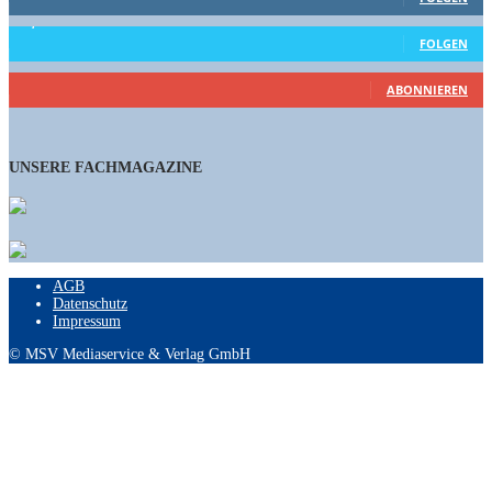
15,658
Follower
FOLGEN
461
Abonnenten
ABONNIEREN
UNSERE FACHMAGAZINE
AGB
Datenschutz
Impressum
© MSV Mediaservice & Verlag GmbH