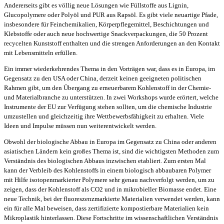
Andererseits gibt es völlig neue Lösungen wie Füllstoffe aus Lignin,
Glucopolymere oder Polyöl und PUR aus Rapsöl. Es gibt viele neuartige Pfade,
insbesondere für Feinchemikalien, Körperpflegemittel, Beschichtungen und
Klebstoffe oder auch neue hochwertige Snackverpackungen, die 50 Prozent
recycelten Kunststoff enthalten und die strengen Anforderungen an den Kontakt
mit Lebensmitteln erfüllen.
Ein immer wiederkehrendes Thema in den Vorträgen war, dass es in Europa, im
Gegensatz zu den USA oder China, derzeit keinen geeigneten politischen
Rahmen gibt, um den Übergang zu erneuerbarem Kohlenstoff in der Chemie-
und Materialbranche zu unterstützen. In zwei Workshops wurde erörtert, welche
Instrumente der EU zur Verfügung stehen sollten, um die chemische Industrie
umzustellen und gleichzeitig ihre Wettbewerbsfähigkeit zu erhalten. Viele
Ideen und Impulse müssen nun weiterentwickelt werden.
Obwohl der biologische Abbau in Europa im Gegensatz zu China oder anderen
asiatischen Ländern kein großes Thema ist, sind die wichtigsten Methoden zum
Verständnis des biologischen Abbaus inzwischen etabliert. Zum ersten Mal
kann der Verbleib des Kohlenstoffs in einem biologisch abbaubaren Polymer
mit Hilfe isotopenmarkierter Polymere sehr genau nachverfolgt werden, um zu
zeigen, dass der Kohlenstoff als CO2 und in mikrobieller Biomasse endet. Eine
neue Technik, bei der fluoreszenzmarkierte Materialien verwendet werden, kann
ein für alle Mal beweisen, dass zertifizierte kompostierbare Materialien kein
Mikroplastik hinterlassen. Diese Fortschritte im wissenschaftlichen Verständnis