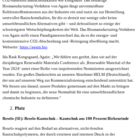
CO2-basierten Basischemikalien wie Essigsäure. Das neuartige
Biomanufacturing-Verfahren von Again fängt unvermeidbare
Kohlenstoffemissionen aus der Industrie ein und nutzt sie zur Herstellung
wertvoller Basischemikalien, für die es derzeit nur wenige oder keine
umweltfreundlichen Alternativen gibt – und defossilisiert so einige der
schwierigsten Wertschöpfungsketten der Welt. Das Biomanufacturing-Verfahren
von Again stellt einen Paradigmenwechsel dar, da es die energie- und
kostenintensive CO2-Abscheidung und -Reinigung überflüssig macht.
Webseite:
https://again.bio
Ida Rask Kongsgaard, Again: „Wir fühlen uns geehrt, dass wir auf der
diesjährigen Renewable Materials Conference als ‚Renewable Material of the
Year 2024‘ unter einer Reihe von inspirierenden Nominierten ausgezeichnet
wurden. Ein großes Dankeschön an unseren Abnehmer HELM (Deutschland),
der uns auf unserem Weg zur Kommerzialisierung entscheidend unterstützt hat.
Wir freuen uns darauf, unsere Produkte gemeinsam auf den Markt zu bringen
und damit zu beginnen, die neue Normalität für eine umweltfreundlichere
chemische Industrie zu definieren.“
Platz
Reselo (SE): Reselo-Kautschuk – Kautschuk aus 100 Prozent Birkenrinde
Reselo reagiert auf den Bedarf an alternativen, nicht-fossilen
Kautschukpolymeren, der durch externen und internen Druck in der