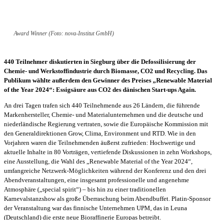
Award Winner (Foto: nova-Institut GmbH)
440 Teilnehmer diskutierten in Siegburg über die Defossilisierung der
Chemie- und Werkstoffindustrie durch Biomasse, CO2 und Recycling. Das
Publikum wählte außerdem den Gewinner des Preises „Renewable Material
of the Year 2024“: Essigsäure aus CO2 des dänischen Start-ups Again.
An drei Tagen trafen sich 440 Teilnehmende aus 26 Ländern, die führende
Markenhersteller, Chemie- und Materialunternehmen und die deutsche und
niederländische Regierung vertraten, sowie die Europäische Kommission mit
den Generaldirektionen Grow, Clima, Environment und RTD. Wie in den
Vorjahren waren die Teilnehmenden äußerst zufrieden: Hochwertige und
aktuelle Inhalte in 80 Vorträgen, vertiefende Diskussionen in zehn Workshops,
eine Ausstellung, die Wahl des „Renewable Material of the Year 2024“,
umfangreiche Netzwerk-Möglichkeiten während der Konferenz und den drei
Abendveranstaltungen, eine insgesamt professionelle und angenehme
Atmosphäre („special spirit“) – bis hin zu einer traditionellen
Karnevalstanzshow als große Überraschung beim Abendbuffet. Platin-Sponsor
der Veranstaltung war das finnische Unternehmen UPM, das in Leuna
(Deutschland) die erste neue Bioraffinerie Europas betreibt.