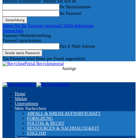
Herzlich willkommen! Melden Sie sich an
Ihr Benutzername
Ihr Passwort
Haben Sie Ihr Passwort vergessen? Hilfe bekommen
Datenschutz
Passwort-Wiederherstellung
Passwort zurücksetzen
Ihre E-Mail-Adresse
Ein Passwort wird Ihnen per Email zugeschickt.
Recyclingportal
Anzeige
Home
Märkte
Unternehmen
Mehr Nachrichten
ABFALL & KREISLAUFWIRTSCHAFT
FORSCHUNG
POLITIK & RECHT
RESSOURCEN & NACHHALTIGKEIT
ENGLISH