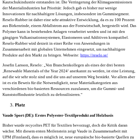
Kautschukindustrie entstanden ist. Die Verringerung der Klimagasemissionen
der Materialindustrien hat Priorität: Jedoch gab es bisher nur wenige
Innovationen für nachhaltigere Lösungen, insbesondere im Gummisegment.
Reselo-Rubber ist daher eine sehr attraktive Entwicklung, da es zu 100 Prozent
aus Birkenrinde, einem Abfallstrom aus der Forstwirtschaft, hergestellt wird. Das
Polymer kann in bestehenden Anlagen verarbeitet werden und ist mit den
gängigen Vulkanisationssystemen, Elastomeren und Additiven kompatibel.
Reselo-Rubber wird derzeit in einer Reihe von Anwendungen in
Zusammenarbeit mit globalen Unternehmen eingesetzt, um nachhaltigere
Produkte auf den Markt zu bringen. Webseite:
https://reselo.se/
Josefin Larsson, Reselo: „Von Branchenkollegen als eines der drei besten
‚Renewable Materials of the Year 2024‘ anerkannt zu werden, ist eine Leistung,
auf die wir sehr stolz sind und die uns auf unserem Weg bestärkt. Vor allem aber
ist es ein Beweis für die Notwendigkeit, neue Materialkategorien aus
verschiedenen bio-basierten Ressourcen zuzulassen, um die Gummi- und
Kunststoffindustrie letztlich zu defossilisieren.“
Platz
Vaude Sport (DE): Erstes Polyester-Textilprodukt auf Holzbasis
Bisher wurde recyceltes PET für Textilien bevorzugt, doch die Kritik daran
wächst. Mit diesem ersten Meilenstein zeigt Vaude in Zusammenarbeit mit
UPM (Finnland), dass es möglich ist, neue europäische bio-basierte Quellen zu