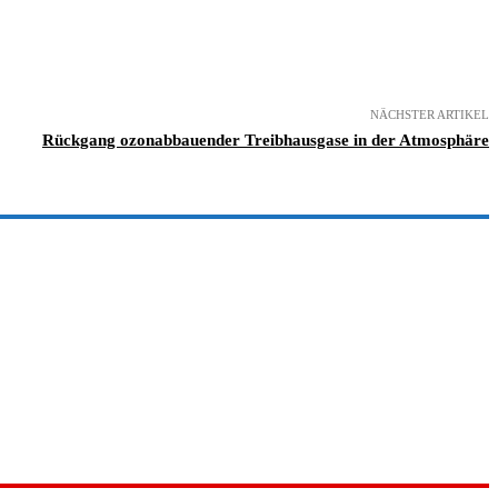
NÄCHSTER ARTIKEL
Rückgang ozonabbauender Treibhausgase in der Atmosphäre