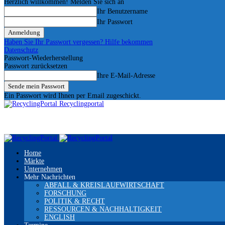
Herzlich willkommen! Melden Sie sich an
Ihr Benutzername
Ihr Passwort
Haben Sie Ihr Passwort vergessen? Hilfe bekommen
Datenschutz
Passwort-Wiederherstellung
Passwort zurücksetzen
Ihre E-Mail-Adresse
Ein Passwort wird Ihnen per Email zugeschickt.
Recyclingportal
Home
Märkte
Unternehmen
Mehr Nachrichten
ABFALL & KREISLAUFWIRTSCHAFT
FORSCHUNG
POLITIK & RECHT
RESSOURCEN & NACHHALTIGKEIT
ENGLISH