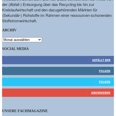
der (Abfall-) Entsorgung über das Recycling bis hin zur
Kreislaufwirtschaft und den dazugehörenden Märkten für
(Sekundär-) Rohstoffe im Rahmen einer ressourcen-schonenden
Stoffstromwirtschaft.
ARCHIV
ARCHIV
SOCIAL MEDIA
9,863
Fans
GEFÄLLT MIR
1,662
Follower
FOLGEN
15,658
Follower
FOLGEN
461
Abonnenten
ABONNIEREN
UNSERE FACHMAGAZINE