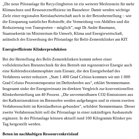
„Die neue Pilotanlage für Recyclingbeton ist ein weiterer Meilenstein für mehr
Klimaschutz und Ressourceneffizienz im Bausektor: Damit werden wichtige
Ziele einer regionalen Kreislaufwirtschaft auch in der Betonherstellung – wie
die Einsparung natürlicher Rohstoffe, die Vermeidung von Abfällen und die
Reduzierung von Transporten – möglich“, sagt Dr. Andre Baumann,
Staatssekretär im Ministerium für Umwelt, Klima und Energiewirtschaft,
anlässlich der Einweihung der Pilotanlage für Belit-Zementklinker am KIT.
Energieeffiziente Klinkerproduktion
Bei der Herstellung des Belit-Zementklinkers kommt neben einer
vollelektrischen Brenntechnik für den Betrieb mit regenerativer Energie auch
eine Kohlendioxidatmosphäre zum Einsatz, die den Energiebedarf des
Verfahrens weiter reduziert. „Statt 1.400 Grad Celsius kommen wir mit 1.000
Grad Celsius Prozesstemperatur im Drehrohrofen aus“, erklärt Stemmermann.
Insgesamt sinke der Energieeinsatz im direkten Vergleich zur konventionellen
Klinkerherstellung um 40 Prozent. „Die unvermeidbaren CO2-Emissionen aus
der Kalksteinreaktion im Brennofen werden aufgefangen und in einem zweiten
Verfahrensschritt im Kreislaufbeton gebunden“, schildert Stemmermann. Dieser
zweite Verfahrensschritt soll die Pilotanlage in einer zukünftigen Ausbaustufe
ergänzen. In der Pilotanlage können aktuell rund 100 Kilogramm Klinker pro
Tag hergestellt werden.
Beton im nachhaltigen Ressourcenkreislauf