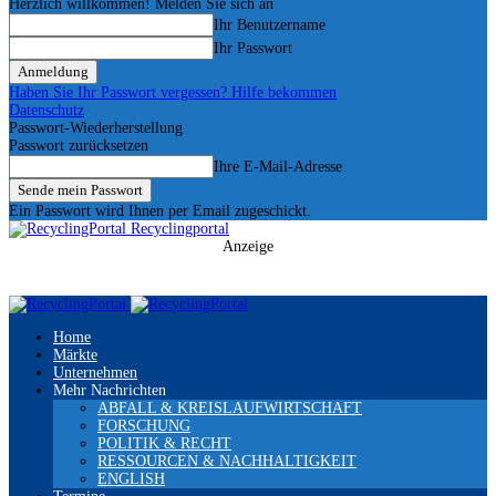
Herzlich willkommen! Melden Sie sich an
Ihr Benutzername
Ihr Passwort
Haben Sie Ihr Passwort vergessen? Hilfe bekommen
Datenschutz
Passwort-Wiederherstellung
Passwort zurücksetzen
Ihre E-Mail-Adresse
Ein Passwort wird Ihnen per Email zugeschickt.
Recyclingportal
Anzeige
Home
Märkte
Unternehmen
Mehr Nachrichten
ABFALL & KREISLAUFWIRTSCHAFT
FORSCHUNG
POLITIK & RECHT
RESSOURCEN & NACHHALTIGKEIT
ENGLISH