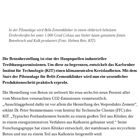
In der Pilotanlage wird Belit-Zementklinker in einem elektrisch beheizten
Drehrohrofen bei unter 1.000 Grad Celsius aus bisher kaum genutztem feinen
Betonbruch und Kalk produziert (Foto: Helmut Reis, KIT)
Die Betonherstellung ist eine der Hauptquellen industrieller
Treibhausgasemissionen. Um diese zu begrenzen, entwickelt das Karlsruher
Institut für Technologie (KIT) einen klimaneutralen Kreislaufbeton. Mit dem
Start der Pilotanlage für Belit-Zementklinker wird nun ein wesentlicher
Produktionsschritt praktisch erprobt.
Die Herstellung von Beton ist weltweit für etwa sechs bis neun Prozent aller
vom Menschen verursachten CO2-Emissionen verantwortlich.
„Ausschlaggebend dafür ist vor allem die Herstellung des Vorprodukts Zement“,
erklärt Dr. Peter Stemmermann vom Institut für Technische Chemie (ITC) des
KIT. „Typischer Portlandzement besteht zu einem großen Teil aus Klinker, der
in einem energieintensiven Verfahren aus Kalkstein gebrannt wird.“ Seine
Forschungsgruppe hat einen Klinker entwickelt, der stattdessen aus recyceltem
Beton und nur zu einem Teil aus Kalkstein hergestellt wird.