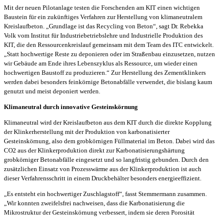
Mit der neuen Pilotanlage testen die Forschenden am KIT einen wichtigen
Baustein für ein zukünftiges Verfahren zur Herstellung von klimaneutralem
Kreislaufbeton. „Grundlage ist das Recycling von Beton“, sagt Dr. Rebekka
Volk vom Institut für Industriebetriebslehre und Industrielle Produktion des
KIT, die den Ressourcenkreislauf gemeinsam mit dem Team des ITC entwickelt.
„Statt hochwertige Reste zu deponieren oder im Straßenbau einzusetzen, nutzen
wir Gebäude am Ende ihres Lebenszyklus als Ressource, um wieder einen
hochwertigen Baustoff zu produzieren.“ Zur Herstellung des Zementklinkers
werden dabei besonders feinkörnige Betonabfälle verwendet, die bislang kaum
genutzt und meist deponiert werden.
Klimaneutral durch innovative Gesteinskörnung
Klimaneutral wird der Kreislaufbeton aus dem KIT durch die direkte Kopplung
der Klinkerherstellung mit der Produktion von karbonatisierter
Gesteinskörnung, also dem grobkörnigen Füllmaterial im Beton. Dabei wird das
CO2 aus der Klinkerproduktion direkt zur Karbonatisierungshärtung
grobkörniger Betonabfälle eingesetzt und so langfristig gebunden. Durch den
zusätzlichen Einsatz von Prozesswärme aus der Klinkerproduktion ist auch
dieser Verfahrensschritt in einem Druckbehälter besonders energieeffizient.
„Es entsteht ein hochwertiger Zuschlagstoff“, fasst Stemmermann zusammen.
„Wir konnten zweifelsfrei nachweisen, dass die Karbonatisierung die
Mikrostruktur der Gesteinskörnung verbessert, indem sie deren Porosität