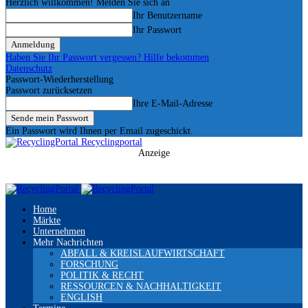
Herzlich willkommen! Melden Sie sich an
Ihr Benutzername
Ihr Passwort
Haben Sie Ihr Passwort vergessen? Hilfe bekommen
Datenschutz
Passwort-Wiederherstellung
Passwort zurücksetzen
Ihre E-Mail-Adresse
Ein Passwort wird Ihnen per Email zugeschickt.
Recyclingportal
Anzeige
Home
Märkte
Unternehmen
Mehr Nachrichten
ABFALL & KREISLAUFWIRTSCHAFT
FORSCHUNG
POLITIK & RECHT
RESSOURCEN & NACHHALTIGKEIT
ENGLISH