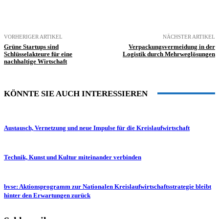
VORHERIGER ARTIKEL
NÄCHSTER ARTIKEL
Grüne Startups sind
Verpackungsvermeidung in der
Schlüsselakteure für eine
Logistik durch Mehrweglösungen
nachhaltige Wirtschaft
KÖNNTE SIE AUCH INTERESSIEREN
Austausch, Vernetzung und neue Impulse für die Kreislaufwirtschaft
Technik, Kunst und Kultur miteinander verbinden
bvse: Aktionsprogramm zur Nationalen Kreislaufwirtschaftsstrategie bleibt
hinter den Erwartungen zurück