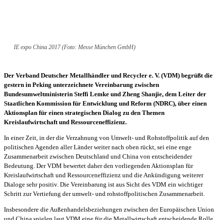
IE expo China 2017 (Foto: Messe München GmbH)
Der Verband Deutscher Metallhändler und Recycler e. V. (VDM) begrüßt die
gestern in Peking unterzeichnete Vereinbarung zwischen
Bundesumweltministerin Steffi Lemke und Zheng Shanjie, dem Leiter der
Staatlichen Kommission für Entwicklung und Reform (NDRC), über einen
Aktionsplan für einen strategischen Dialog zu den Themen
Kreislaufwirtschaft und Ressourceneffizienz.
In einer Zeit, in der die Verzahnung von Umwelt- und Rohstoffpolitik auf den
politischen Agenden aller Länder weiter nach oben rückt, sei eine enge
Zusammenarbeit zwischen Deutschland und China von entscheidender
Bedeutung. Der VDM bewertet daher den vorliegenden Aktionsplan für
Kreislaufwirtschaft und Ressourceneffizienz und die Ankündigung weiterer
Dialoge sehr positiv. Die Vereinbarung ist aus Sicht des VDM ein wichtiger
Schritt zur Vertiefung der umwelt- und rohstoffpolitischen Zusammenarbeit.
Insbesondere die Außenhandelsbeziehungen zwischen der Europäischen Union
und China spielen laut VDM eine für die Metallwirtschaft entscheidende Rolle.