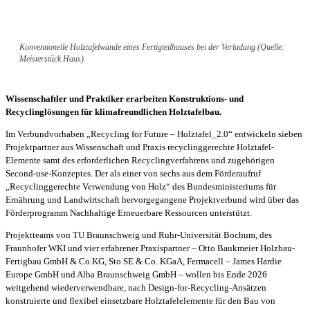
Konventionelle Holztafelwände eines Fertigteilhauses bei der Verladung (Quelle:
Meisterstück Haus)
Wissenschaftler und Praktiker erarbeiten Konstruktions- und
Recyclinglösungen für klimafreundlichen Holztafelbau.
Im Verbundvorhaben „Recycling for Future – Holztafel_2.0“ entwickeln sieben
Projektpartner aus Wissenschaft und Praxis recyclinggerechte Holztafel-
Elemente samt des erforderlichen Recyclingverfahrens und zugehörigen
Second-use-Konzeptes. Der als einer von sechs aus dem Förderaufruf
„Recyclinggerechte Verwendung von Holz“ des Bundesministeriums für
Ernährung und Landwirtschaft hervorgegangene Projektverbund wird über das
Förderprogramm Nachhaltige Erneuerbare Ressourcen unterstützt.
Projektteams von TU Braunschweig und Ruhr-Universität Bochum, des
Fraunhofer WKI und vier erfahrener Praxispartner – Otto Baukmeier Holzbau-
Fertigbau GmbH & Co.KG, Sto SE & Co. KGaA, Fermacell – James Hardie
Europe GmbH und Alba Braunschweig GmbH – wollen bis Ende 2026
weitgehend wiederverwendbare, nach Design-for-Recycling-Ansätzen
konstruierte und flexibel einsetzbare Holztafelelemente für den Bau von