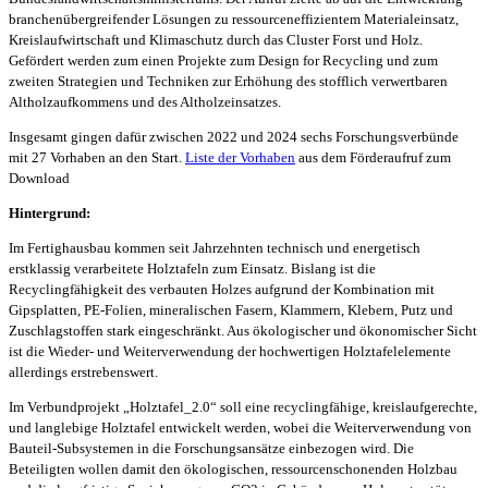
branchenübergreifender Lösungen zu ressourceneffizientem Materialeinsatz,
Kreislaufwirtschaft und Klimaschutz durch das Cluster Forst und Holz.
Gefördert werden zum einen Projekte zum Design for Recycling und zum
zweiten Strategien und Techniken zur Erhöhung des stofflich verwertbaren
Altholzaufkommens und des Altholzeinsatzes.
Insgesamt gingen dafür zwischen 2022 und 2024 sechs Forschungsverbünde
mit 27 Vorhaben an den Start.
Liste der Vorhaben
aus dem Förderaufruf zum
Download
Hintergrund:
Im Fertighausbau kommen seit Jahrzehnten technisch und energetisch
erstklassig verarbeitete Holztafeln zum Einsatz. Bislang ist die
Recyclingfähigkeit des verbauten Holzes aufgrund der Kombination mit
Gipsplatten, PE-Folien, mineralischen Fasern, Klammern, Klebern, Putz und
Zuschlagstoffen stark eingeschränkt. Aus ökologischer und ökonomischer Sicht
ist die Wieder- und Weiterverwendung der hochwertigen Holztafelelemente
allerdings erstrebenswert.
Im Verbundprojekt „Holztafel_2.0“ soll eine recyclingfähige, kreislaufgerechte,
und langlebige Holztafel entwickelt werden, wobei die Weiterverwendung von
Bauteil-Subsystemen in die Forschungsansätze einbezogen wird. Die
Beteiligten wollen damit den ökologischen, ressourcenschonenden Holzbau