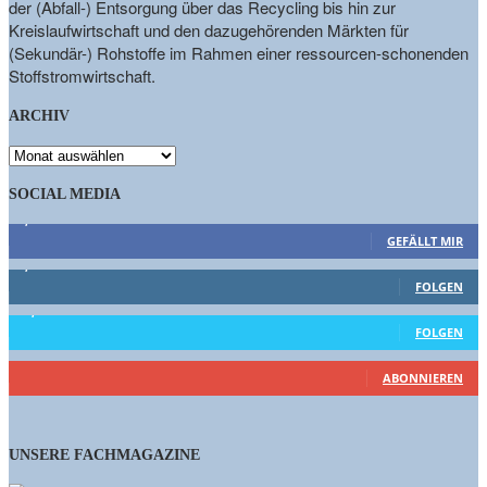
der (Abfall-) Entsorgung über das Recycling bis hin zur
Kreislaufwirtschaft und den dazugehörenden Märkten für
(Sekundär-) Rohstoffe im Rahmen einer ressourcen-schonenden
Stoffstromwirtschaft.
ARCHIV
ARCHIV
SOCIAL MEDIA
9,863
Fans
GEFÄLLT MIR
1,662
Follower
FOLGEN
15,658
Follower
FOLGEN
460
Abonnenten
ABONNIEREN
UNSERE FACHMAGAZINE