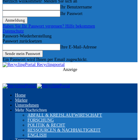
Herzlich willkommen! Melden Sie sich an
Ihr Benutzername
Ihr Passwort
Haben Sie Ihr Passwort vergessen? Hilfe bekommen
Datenschutz
Passwort-Wiederherstellung
Passwort zurücksetzen
Ihre E-Mail-Adresse
Ein Passwort wird Ihnen per Email zugeschickt.
Recyclingportal
Anzeige
Home
Märkte
Unternehmen
Mehr Nachrichten
ABFALL & KREISLAUFWIRTSCHAFT
FORSCHUNG
POLITIK & RECHT
RESSOURCEN & NACHHALTIGKEIT
ENGLISH