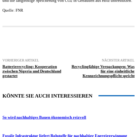
und die langfristige Speicherung von CO2 in Gebäuden aus Holz unterstützen.
Quelle: FNR
VORHERIGER ARTIKEL
NÄCHSTER ARTIKEL
Batterierecycling: Kooperation
Recyclingfähige Verpackungen: Was
zwischen Nigeria und Deutschland
für eine einheitliche
gestartet
Kennzeichnungspflicht spricht
KÖNNTE SIE AUCH INTERESSIEREN
So wird nachhaltiges Bauen ökonomisch reizvoll
Fossile Infrastruktur liefert Rohstoffe für nachhaltige Energiegewinnung