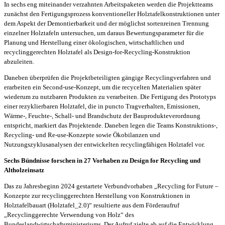
In sechs eng miteinander verzahnten Arbeitspaketen werden die Projektteams
zunächst den Fertigungsprozess konventioneller Holztafelkonstruktionen unter
dem Aspekt der Demontierbarkeit und der möglichst sortenreinen Trennung
einzelner Holztafeln untersuchen, um daraus Bewertungsparameter für die
Planung und Herstellung einer ökologischen, wirtschaftlichen und
recyclinggerechten Holztafel als Design-for-Recycling-Konstruktion
abzuleiten.
Daneben überprüfen die Projektbeteiligten gängige Recyclingverfahren und
erarbeiten ein Second-use-Konzept, um die recycelten Materialien später
wiederum zu nutzbaren Produkten zu verarbeiten. Die Fertigung des Prototyps
einer rezyklierbaren Holztafel, die in puncto Tragverhalten, Emissionen,
Wärme-, Feuchte-, Schall- und Brandschutz der Bauprodukteverordnung
entspricht, markiert das Projektende. Daneben legen die Teams Konstruktions-,
Recycling- und Re-use-Konzepte sowie Ökobilanzen und
Nutzungszyklusanalysen der entwickelten recyclingfähigen Holztafel vor.
Sechs Bündnisse forschen in 27 Vorhaben zu Design for Recycling und
Altholzeinsatz
Das zu Jahresbeginn 2024 gestartete Verbundvorhaben „Recycling for Future –
Konzepte zur recyclinggerechten Herstellung von Konstruktionen in
Holztafelbauart (Holztafel_2.0)“ resultierte aus dem Förderaufruf
„Recyclinggerechte Verwendung von Holz“ des
Bundeslandwirtschaftsministeriums. Der Aufruf zielte ab auf die Entwicklung