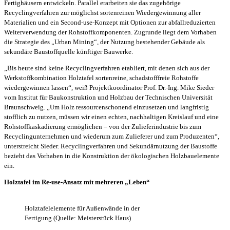
Fertighäusern entwickeln. Parallel erarbeiten sie das zugehörige
Recyclingverfahren zur möglichst sortenreinen Wiedergewinnung aller
Materialien und ein Second-use-Konzept mit Optionen zur abfallreduzierten
Weiterverwendung der Rohstoffkomponenten. Zugrunde liegt dem Vorhaben
die Strategie des „Urban Mining“, der Nutzung bestehender Gebäude als
sekundäre Baustoffquelle künftiger Bauwerke.
„Bis heute sind keine Recyclingverfahren etabliert, mit denen sich aus der
Werkstoffkombination Holztafel sortenreine, schadstofffreie Rohstoffe
wiedergewinnen lassen“, weiß Projektkoordinator Prof. Dr.-Ing. Mike Sieder
vom Institut für Baukonstruktion und Holzbau der Technischen Universität
Braunschweig. „Um Holz ressourcenschonend einzusetzen und langfristig
stofflich zu nutzen, müssen wir einen echten, nachhaltigen Kreislauf und eine
Rohstoffkaskadierung ermöglichen – von der Zulieferindustrie bis zum
Recyclingunternehmen und wiederum zum Zulieferer und zum Produzenten“,
unterstreicht Sieder. Recyclingverfahren und Sekundärnutzung der Baustoffe
bezieht das Vorhaben in die Konstruktion der ökologischen Holzbauelemente
ein.
Holztafel im Re-use-Ansatz mit mehreren „Leben“
Holztafelelemente für Außenwände in der
Fertigung (Quelle: Meisterstück Haus)