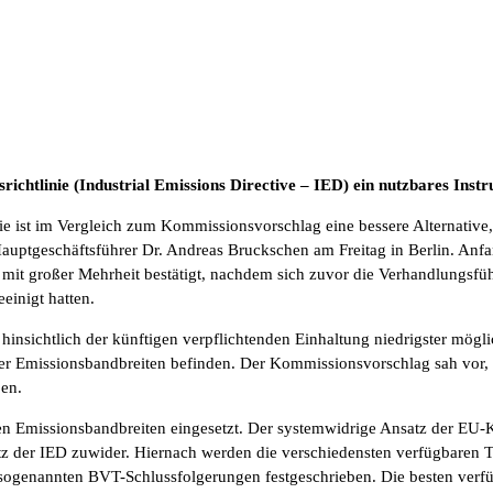
richtlinie (Industrial Emissions Directive – IED) ein nutzbares Inst
nie ist im Vergleich zum Kommissionsvorschlag eine bessere Alternative,
Hauptgeschäftsführer Dr. Andreas Bruckschen am Freitag in Berlin. An
n mit großer Mehrheit bestätigt, nachdem sich zuvor die Verhandlungs
einigt hatten.
hinsichtlich der künftigen verpflichtenden Einhaltung niedrigster mögl
ter Emissionsbandbreiten befinden. Der Kommissionsvorschlag sah vor, 
en.
gen Emissionsbandbreiten eingesetzt. Der systemwidrige Ansatz der EU-
atz der IED zuwider. Hiernach werden die verschiedensten verfügbare
n sogenannten BVT-Schlussfolgerungen festgeschrieben. Die besten ver