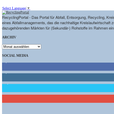
Select Language
▼
RecyclingPortal - Das Portal für Abfall, Entsorgung, Recycling, K
eines Abfallmanagements, das die nachhaltige Kreislaufwirtschaft zu
dazugehörenden Märkten für (Sekundär-) Rohstoffe im Rahmen eine
ARCHIV
ARCHIV
SOCIAL MEDIA
9,863
Fans
1,662
Follower
15,658
Follower
460
Abonnenten