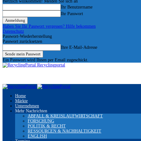
Herzlich willkommen! Melden Sie sich an
Ihr Benutzername
Ihr Passwort
Haben Sie Ihr Passwort vergessen? Hilfe bekommen
Datenschutz
Passwort-Wiederherstellung
Passwort zurücksetzen
Ihre E-Mail-Adresse
Ein Passwort wird Ihnen per Email zugeschickt.
Recyclingportal
Home
Märkte
Unternehmen
Mehr Nachrichten
ABFALL & KREISLAUFWIRTSCHAFT
FORSCHUNG
POLITIK & RECHT
RESSOURCEN & NACHHALTIGKEIT
ENGLISH