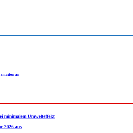
ormation an
ei minimalem Umwelteffekt
hr 2026 aus