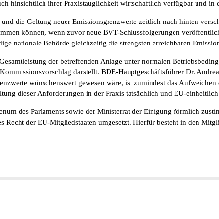
ch hinsichtlich ihrer Praxistauglichkeit wirtschaftlich verfügbar und i
d die Geltung neuer Emissionsgrenzwerte zeitlich nach hinten versch
stimmen können, wenn zuvor neue BVT-Schlussfolgerungen veröffentli
e nationale Behörde gleichzeitig die strengsten erreichbaren Emissions
he Gesamtleistung der betreffenden Anlage unter normalen Betriebsbedi
 Kommissionsvorschlag darstellt. BDE-Hauptgeschäftsführer Dr. Andre
renzwerte wünschenswert gewesen wäre, ist zumindest das Aufweichen 
altung dieser Anforderungen in der Praxis tatsächlich und EU-einheitlich
um des Parlaments sowie der Ministerrat der Einigung förmlich zustimm
les Recht der EU-Mitgliedstaaten umgesetzt. Hierfür besteht in den Mitg