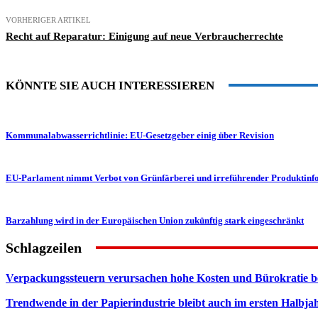
VORHERIGER ARTIKEL
Recht auf Reparatur: Einigung auf neue Verbraucherrechte
KÖNNTE SIE AUCH INTERESSIEREN
Kommunalabwasserrichtlinie: EU-Gesetzgeber einig über Revision
EU-Parlament nimmt Verbot von Grünfärberei und irreführender Produktinf
Barzahlung wird in der Europäischen Union zukünftig stark eingeschränkt
Schlagzeilen
Verpackungssteuern verursachen hohe Kosten und Bürokratie b
Trendwende in der Papierindustrie bleibt auch im ersten Halbja