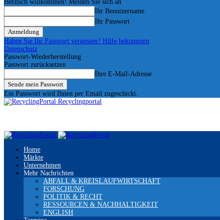
Herzlich willkommen! Melden Sie sich an
Ihr Benutzername
Ihr Passwort
Haben Sie Ihr Passwort vergessen? Hilfe bekommen
Datenschutz
Passwort-Wiederherstellung
Passwort zurücksetzen
Ihre E-Mail-Adresse
Ein Passwort wird Ihnen per Email zugeschickt.
Recyclingportal
Home
Märkte
Unternehmen
Mehr Nachrichten
ABFALL & KREISLAUFWIRTSCHAFT
FORSCHUNG
POLITIK & RECHT
RESSOURCEN & NACHHALTIGKEIT
ENGLISH