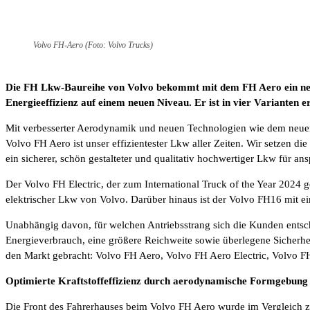
Volvo FH-Aero (Foto: Volvo Trucks)
Die FH Lkw-Baureihe von Volvo bekommt mit dem FH Aero ein neu
Energieeffizienz auf einem neuen Niveau. Er ist in vier Varianten e
Mit verbesserter Aerodynamik und neuen Technologien wie dem neue
Volvo FH Aero ist unser effizientester Lkw aller Zeiten. Wir setzen d
ein sicherer, schön gestalteter und qualitativ hochwertiger Lkw für a
Der Volvo FH Electric, der zum International Truck of the Year 2024 
elektrischer Lkw von Volvo. Darüber hinaus ist der Volvo FH16 mit ein
Unabhängig davon, für welchen Antriebsstrang sich die Kunden entsch
Energieverbrauch, eine größere Reichweite sowie überlegene Sicherhe
den Markt gebracht: Volvo FH Aero, Volvo FH Aero Electric, Volvo
Optimierte Kraftstoffeffizienz durch aerodynamische Formgebung
Die Front des Fahrerhauses beim Volvo FH Aero wurde im Vergleich z