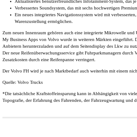
Aktualisiertes benutzerfreundliches Infotainment-System, das j
Verbessertes Soundsystem, das mit sechs hochwertigen Premium-L
Ein neues integriertes Navigationssystem wird mit verbesserten
Warenzustellung ermöglichen.
Zum neuen Innenraum gehören auch eine integrierte Mikrowelle und
My Business Apps von Volvo wurde in weiteren Märkten eingeführt. D
Anbietern herunterzuladen und auf dem Seitendisplay des Lkw zu nutze
Der neue Reifenüberwachungsservice gibt Fuhrparkmanagern durch Vo
Zusatzkosten durch eine Reifenpanne verringert.
Der Volvo FH wird je nach Marktbedarf auch weiterhin mit einem nich
Quelle: Volvo Trucks
*Die tatsächliche Kraftstoffeinsparung kann in Abhängigkeit von vie
Topografie, der Erfahrung des Fahrenden, der Fahrzeugwartung und d
Teilen