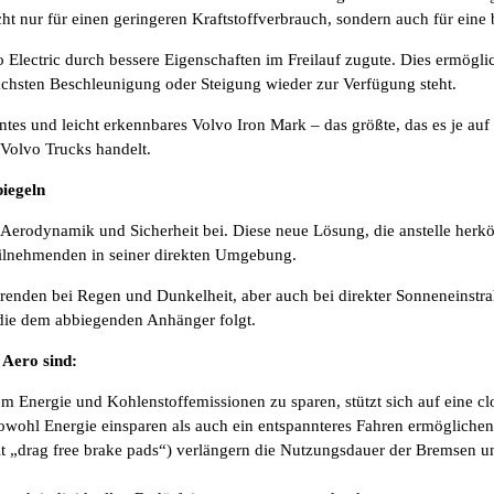
 nur für einen geringeren Kraftstoffverbrauch, sondern auch für eine b
lectric durch bessere Eigenschaften im Freilauf zugute. Dies ermögl
nächsten Beschleunigung oder Steigung wieder zur Verfügung steht.
ntes und leicht erkennbares Volvo Iron Mark – das größte, das es je a
 Volvo Trucks handelt.
piegeln
erodynamik und Sicherheit bei. Diese neue Lösung, die anstelle herköm
teilnehmenden in seiner direkten Umgebung.
hrenden bei Regen und Dunkelheit, aber auch bei direkter Sonneneinst
die dem abbiegenden Anhänger folgt.
 Aero sind:
m Energie und Kohlenstoffemissionen zu sparen, stützt sich auf eine c
wohl Energie einsparen als auch ein entspannteres Fahren ermöglichen
t „drag free brake pads“) verlängern die Nutzungsdauer der Bremsen un