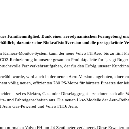
es Familienmitglied. Dank einer aerodynamischen Formgebung und
rhältlich, darunter eine Biokraftstoffversion und die preisgekrönte V
n Kamera-Monitor-System kann der neue Volvo FH Aero bis zu fünf Pro
ie CO2-Reduzierung in unserer gesamten Produktpalette fort“, sagt Roge
nspruchsvolle Fernverkehrsaufgaben, der für den Erfolg unserer Kund:in
gewählt wurde, wird auch in der neuen Aero-Version angeboten, einer en
em völlig neuen, effizienten 780 PS-Motor für härteste Einsätze der le
eiden – sei es Elektro, Gas- oder Dieselaggregat – zeichnen sich alle 
its- und Fahreigenschaften aus. Die neuen Lkw-Modelle der Aero-Reihe 
 FH Aero Gas-Powered und Volvo FH16 Aero.
um normalen Volvo FH um 24 Zentimeter verlängert. Diese Erweiterung