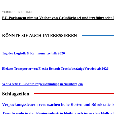
VORHERIGER ARTIKEL
EU-Parlament nimmt Verbot von Grünfärberei und irreführender 
KÖNNTE SIE AUCH INTERESSIEREN
Tag der Logistik & Kommunaltechnik 2026
Elektro-Transporter von Flexis: Renault Trucks bestätigt Vertrieb ab 2026
Veolia setzt E-Lkw für Papiersammlung in Nürnberg ein
Schlagzeilen
Verpackungssteuern verursachen hohe Kosten und Bürokratie b
Trendwende in der Papierindustrie bleibt auch im ersten Halbja