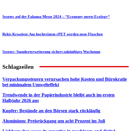
Sesotec auf der Fakuma Messe 2024 – “Economy meets Ecology“
Rekis Kroatien: Aus hochreinem rPET werden neue Flaschen
Sesotec: Standorterweiterung sichert zukünftiges Wachstum
Schlagzeilen
Verpackungssteuern verursachen hohe Kosten und Bürokratie
bei minimalem Umwelteffekt
Trendwende in der Papierindustrie bleibt auch im ersten
Halbjahr 2026 aus
Kupfer: Bestände an den Börsen stark rückläufig
Aluminium: Preisrückgang um acht Prozent im Juli