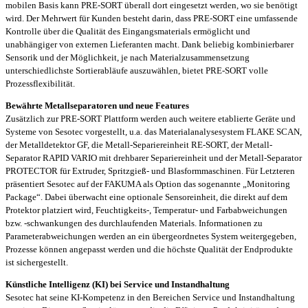
mobilen Basis kann PRE-SORT überall dort eingesetzt werden, wo sie benötigt
wird. Der Mehrwert für Kunden besteht darin, dass PRE-SORT eine umfassende
Kontrolle über die Qualität des Eingangsmaterials ermöglicht und
unabhängiger von externen Lieferanten macht. Dank beliebig kombinierbarer
Sensorik und der Möglichkeit, je nach Materialzusammensetzung
unterschiedlichste Sortierabläufe auszuwählen, bietet PRE-SORT volle
Prozessflexibilität.
Bewährte Metallseparatoren und neue Features
Zusätzlich zur PRE-SORT Plattform werden auch weitere etablierte Geräte und
Systeme von Sesotec vorgestellt, u.a. das Materialanalysesystem FLAKE SCAN,
der Metalldetektor GF, die Metall-Separiereinheit RE-SORT, der Metall-
Separator RAPID VARIO mit drehbarer Separiereinheit und der Metall-Separator
PROTECTOR für Extruder, Spritzgieß- und Blasformmaschinen. Für Letzteren
präsentiert Sesotec auf der FAKUMA als Option das sogenannte „Monitoring
Package“. Dabei überwacht eine optionale Sensoreinheit, die direkt auf dem
Protektor platziert wird, Feuchtigkeits-, Temperatur- und Farbabweichungen
bzw. -schwankungen des durchlaufenden Materials. Informationen zu
Parameterabweichungen werden an ein übergeordnetes System weitergegeben,
Prozesse können angepasst werden und die höchste Qualität der Endprodukte
ist sichergestellt.
Künstliche Intelligenz (KI) bei Service und Instandhaltung
Sesotec hat seine KI-Kompetenz in den Bereichen Service und Instandhaltung