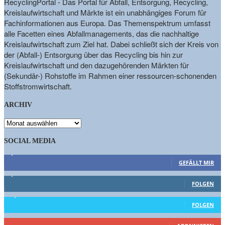
RecyclingPortal - Das Portal für Abfall, Entsorgung, Recycling,
Kreislaufwirtschaft und Märkte ist ein unabhängiges Forum für
Fachinformationen aus Europa. Das Themenspektrum umfasst
alle Facetten eines Abfallmanagements, das die nachhaltige
Kreislaufwirtschaft zum Ziel hat. Dabei schließt sich der Kreis von
der (Abfall-) Entsorgung über das Recycling bis hin zur
Kreislaufwirtschaft und den dazugehörenden Märkten für
(Sekundär-) Rohstoffe im Rahmen einer ressourcen-schonenden
Stoffstromwirtschaft.
ARCHIV
ARCHIV
SOCIAL MEDIA
9,863
Fans
GEFÄLLT MIR
1,662
Follower
FOLGEN
15,658
Follower
FOLGEN
461
Abonnenten