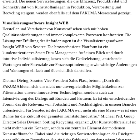
erweitert. Die neuen Servicelösungen, die die Effizienz, Produktivität und
Konnektivität von Kunststoffanlagen in Produktion, Verarbeitung und
Recycling steigern, werden ebenfalls auf dem FAKUMA Messestand gezeigt.
Visualisierungssoftware Insight.WEB
Hersteller und Verarbeiter von Kunststoff sehen sich mit hohen
Qualitätsanforderungen und immer komplexeren Prozessen konfrontiert. Die
Lösung zur Erfüllung der Anforderungen ist die Visualisierungssoftware
Insight.WEB von Sesotec. Die browserbasierte Plattform ist ein
kundenorientiertes Smart Data Management. Auf einen Blick und durch
intuitive Individualisierung lassen sich die Geräteleistung, anstehende
Wartungen oder Potenziale zur Prozessoptimierung sowie wichtige Änderungen
und Warnungen einfach und übersichtlich darstellen.
Dietmar Dieing, Sesotec Vice President Sales Plast, betont: „Durch die
FAKUMA bieten sich uns nicht nur unvergleichliche Möglichkeiten zur
Präsentation unserer innovativen Technologien, sondern auch zur
Intensivierung des Dialogs mit Kunden und Partnern. Es ist ein entscheidendes
Forum, das die Relevanz von Fortschritt und Nachhaltigkeit in unserer Branche
unterstreicht. Für Sesotec ist die FAKUMA weit mehr als eine Messe – es ist eine
Bühne für die Zukunft der gesamten Kunststoffindustrie.“ Michael Perl, Group
Director Sales Division Sorting Recycling, ergänzt: „Der Kunststoffkreislauf ist
nicht mehr nur ein Konzept, sondern ein zentrales Element der modernen
Kunststoffbranche. Dabei sind die richtigen Sortiertechnologien das Rückgrat
eines effektiven Recyclings. Sie sind der Schlüssel, um den wahren Wert von