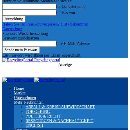
Herzlich willkommen! Melden Sie sich an
Ihr Benutzername
Ihr Passwort
Haben Sie Ihr Passwort vergessen? Hilfe bekommen
Datenschutz
Passwort-Wiederherstellung
Passwort zurücksetzen
Ihre E-Mail-Adresse
Ein Passwort wird Ihnen per Email zugeschickt.
Recyclingportal
Anzeige
Home
Märkte
Unternehmen
Mehr Nachrichten
ABFALL & KREISLAUFWIRTSCHAFT
FORSCHUNG
POLITIK & RECHT
RESSOURCEN & NACHHALTIGKEIT
ENGLISH