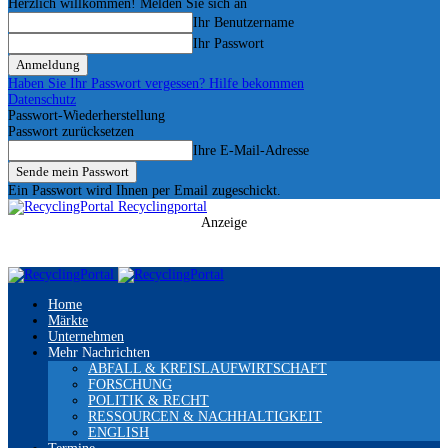
Herzlich willkommen! Melden Sie sich an
Ihr Benutzername
Ihr Passwort
Haben Sie Ihr Passwort vergessen? Hilfe bekommen
Datenschutz
Passwort-Wiederherstellung
Passwort zurücksetzen
Ihre E-Mail-Adresse
Ein Passwort wird Ihnen per Email zugeschickt.
Recyclingportal
Anzeige
Home
Märkte
Unternehmen
Mehr Nachrichten
ABFALL & KREISLAUFWIRTSCHAFT
FORSCHUNG
POLITIK & RECHT
RESSOURCEN & NACHHALTIGKEIT
ENGLISH