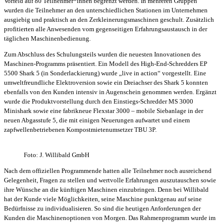
Vorfeld auf 80 Teilnehmer*innen begrenzt werden. In mehreren Gruppen
wurden die Teilnehmer an den unterschiedlichen Stationen im Unternehmen
ausgiebig und praktisch an den Zerkleinerungsmaschinen geschult. Zusätzlich
profitierten alle Anwesenden vom gegenseitigen Erfahrungsaustausch in der
täglichen Maschinenbedienung.
Zum Abschluss des Schulungsteils wurden die neuesten Innovationen des
Maschinen-Programms präsentiert. Ein Modell des High-End-Schredders EP
5500 Shark 5 (in Sonderlackierung) wurde „live in action“ vorgestellt. Eine
umweltfreundliche Elektroversion sowie ein Dreiachser des Shark 5 konnten
ebenfalls von den Kunden intensiv in Augenschein genommen werden. Ergänzt
wurde die Produktvorstellung durch den Einstiegs-Schredder MS 3000
Minishark sowie eine fabrikneue Flexstar 3000 – mobile Siebanlage in der
neuen Abgasstufe 5, die mit einigen Neuerungen aufwartet und einem
zapfwellenbetriebenen Kompostmietenumsetzer TBU 3P.
Foto: J. Willibald GmbH
Nach dem offiziellen Programmende hatten alle Teilnehmer noch ausreichend
Gelegenheit, Fragen zu stellen und wertvolle Erfahrungen auszutauschen sowie
ihre Wünsche an die künftigen Maschinen einzubringen. Denn bei Willibald
hat der Kunde viele Möglichkeiten, seine Maschine punktgenau auf seine
Bedürfnisse zu individualisieren. So sind die heutigen Anforderungen der
Kunden die Maschinenoptionen von Morgen. Das Rahmenprogramm wurde im