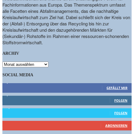
Fachinformationen aus Europa. Das Themenspektrum umfasst
alle Facetten eines Abfallmanagements, das die nachhaltige
Kreislaufwirtschaft zum Ziel hat. Dabei schließt sich der Kreis von
der (Abfall-) Entsorgung über das Recycling bis hin zur
Kreislaufwirtschaft und den dazugehörenden Märkten für
(Sekundär-) Rohstoffe im Rahmen einer ressourcen-schonenden
Stoffstromwirtschaft.
ARCHIV
ARCHIV
SOCIAL MEDIA
9,863
Fans
GEFÄLLT MIR
1,662
Follower
FOLGEN
15,658
Follower
FOLGEN
460
Abonnenten
ABONNIEREN