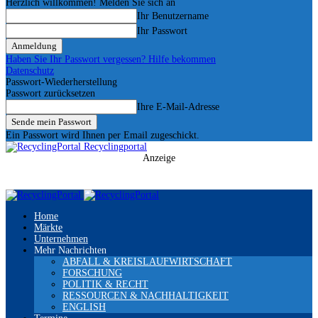
Herzlich willkommen! Melden Sie sich an
Ihr Benutzername
Ihr Passwort
Haben Sie Ihr Passwort vergessen? Hilfe bekommen
Datenschutz
Passwort-Wiederherstellung
Passwort zurücksetzen
Ihre E-Mail-Adresse
Ein Passwort wird Ihnen per Email zugeschickt.
Recyclingportal
Anzeige
Home
Märkte
Unternehmen
Mehr Nachrichten
ABFALL & KREISLAUFWIRTSCHAFT
FORSCHUNG
POLITIK & RECHT
RESSOURCEN & NACHHALTIGKEIT
ENGLISH