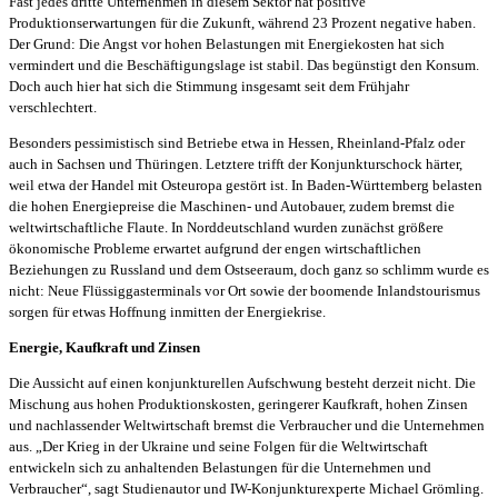
Fast jedes dritte Unternehmen in diesem Sektor hat positive
Produktionserwartungen für die Zukunft, während 23 Prozent negative haben.
Der Grund: Die Angst vor hohen Belastungen mit Energiekosten hat sich
vermindert und die Beschäftigungslage ist stabil. Das begünstigt den Konsum.
Doch auch hier hat sich die Stimmung insgesamt seit dem Frühjahr
verschlechtert.
Besonders pessimistisch sind Betriebe etwa in Hessen, Rheinland-Pfalz oder
auch in Sachsen und Thüringen. Letztere trifft der Konjunkturschock härter,
weil etwa der Handel mit Osteuropa gestört ist. In Baden-Württemberg belasten
die hohen Energiepreise die Maschinen- und Autobauer, zudem bremst die
weltwirtschaftliche Flaute. In Norddeutschland wurden zunächst größere
ökonomische Probleme erwartet aufgrund der engen wirtschaftlichen
Beziehungen zu Russland und dem Ostseeraum, doch ganz so schlimm wurde es
nicht: Neue Flüssiggasterminals vor Ort sowie der boomende Inlandstourismus
sorgen für etwas Hoffnung inmitten der Energiekrise.
Energie, Kaufkraft und Zinsen
Die Aussicht auf einen konjunkturellen Aufschwung besteht derzeit nicht. Die
Mischung aus hohen Produktionskosten, geringerer Kaufkraft, hohen Zinsen
und nachlassender Weltwirtschaft bremst die Verbraucher und die Unternehmen
aus. „Der Krieg in der Ukraine und seine Folgen für die Weltwirtschaft
entwickeln sich zu anhaltenden Belastungen für die Unternehmen und
Verbraucher“, sagt Studienautor und IW-Konjunkturexperte Michael Grömling.