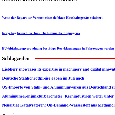
Wenn der Reparatur-Versuch eines defekten Haushaltsgeräts scheitert
Recycling braucht verlässliche Rahmenbedingungen –
EU-Altfahrzeugverordnung bestätigt: Rezyklatmengen in Fahrzeugen werden 
Schlagzeilen
Liebherr showcases its expertise in machinery and digital innovat
Deutsche Stahlschrottpreise gaben im Juli nach
US-Importe von Stahl- und Aluminiumwaren aus Deutschland s
Aluminium-Konjunkturbarometer: Kernindustrien weiter unter
Neuartige Katalysatoren: On-Demand-Wasserstoff aus Methanol