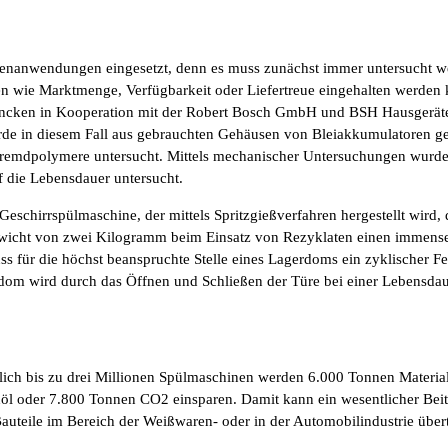
enanwendungen eingesetzt, denn es muss zunächst immer untersucht werd
 wie Marktmenge, Verfügbarkeit oder Liefertreue eingehalten werden 
ancken in Kooperation mit der Robert Bosch GmbH und BSH Hausgerät
de in diesem Fall aus gebrauchten Gehäusen von Bleiakkumulatoren ge
r Fremdpolymere untersucht. Mittels mechanischer Untersuchungen wurd
f die Lebensdauer untersucht.
Geschirrspülmaschine, der mittels Spritzgießverfahren hergestellt wird,
wicht von zwei Kilogramm beim Einsatz von Rezyklaten einen immensen
ss für die höchst beanspruchte Stelle eines Lagerdoms ein zyklischer 
om wird durch das Öffnen und Schließen der Türe bei einer Lebensdau
ich bis zu drei Millionen Spülmaschinen werden 6.000 Tonnen Material
öl oder 7.800 Tonnen CO2 einsparen. Damit kann ein wesentlicher Beitr
uteile im Bereich der Weißwaren- oder in der Automobilindustrie übert