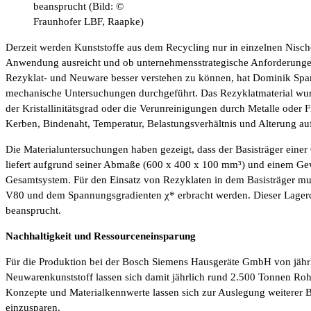
beansprucht (Bild: ©
Fraunhofer LBF, Raapke)
Derzeit werden Kunststoffe aus dem Recycling nur in einzelnen Nisch
Anwendung ausreicht und ob unternehmensstrategische Anforderungen
Rezyklat- und Neuware besser verstehen zu können, hat Dominik Sp
mechanische Untersuchungen durchgeführt. Das Rezyklatmaterial wur
der Kristallinitätsgrad oder die Verunreinigungen durch Metalle ode
Kerben, Bindenaht, Temperatur, Belastungsverhältnis und Alterung au
Die Materialuntersuchungen haben gezeigt, dass der Basisträger einer 
liefert aufgrund seiner Abmaße (600 x 400 x 100 mm³) und einem Ge
Gesamtsystem. Für den Einsatz von Rezyklaten in dem Basisträger mu
V80 und dem Spannungsgradienten χ* erbracht werden. Dieser Lagerd
beansprucht.
Nachhaltigkeit und Ressourceneinsparung
Für die Produktion bei der Bosch Siemens Hausgeräte GmbH von jährl
Neuwarenkunststoff lassen sich damit jährlich rund 2.500 Tonnen Roh
Konzepte und Materialkennwerte lassen sich zur Auslegung weiterer Ba
einzusparen.