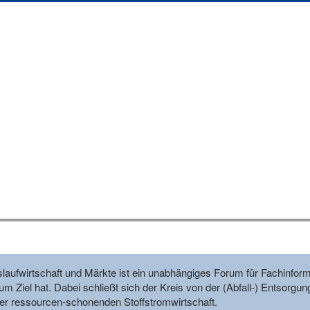
reislaufwirtschaft und Märkte ist ein unabhängiges Forum für Fachin
m Ziel hat. Dabei schließt sich der Kreis von der (Abfall-) Entsorgun
r ressourcen-schonenden Stoffstromwirtschaft.