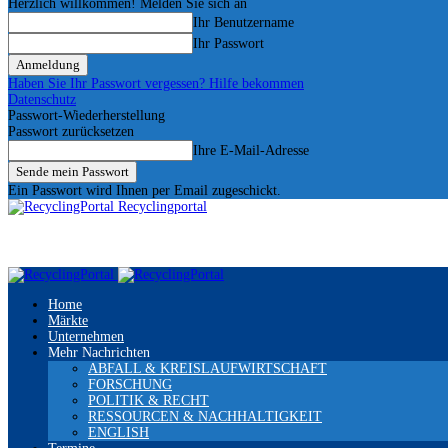
Herzlich willkommen! Melden Sie sich an
Ihr Benutzername
Ihr Passwort
Haben Sie Ihr Passwort vergessen? Hilfe bekommen
Datenschutz
Passwort-Wiederherstellung
Passwort zurücksetzen
Ihre E-Mail-Adresse
Ein Passwort wird Ihnen per Email zugeschickt.
Recyclingportal
Home
Märkte
Unternehmen
Mehr Nachrichten
ABFALL & KREISLAUFWIRTSCHAFT
FORSCHUNG
POLITIK & RECHT
RESSOURCEN & NACHHALTIGKEIT
ENGLISH