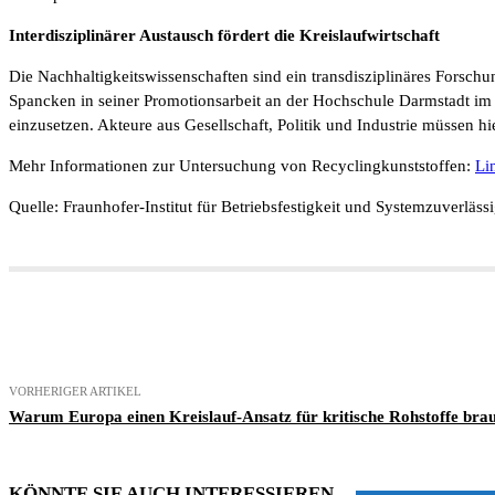
Interdisziplinärer Austausch fördert die Kreislaufwirtschaft
Die Nachhaltigkeitswissenschaften sind ein transdisziplinäres Forsch
Spancken in seiner Promotionsarbeit an der Hochschule Darmstadt im 
einzusetzen. Akteure aus Gesellschaft, Politik und Industrie müssen hi
Mehr Informationen zur Untersuchung von Recyclingkunststoffen:
Li
Quelle: Fraunhofer-Institut für Betriebsfestigkeit und Systemzuverläss
Teilen
VORHERIGER ARTIKEL
Warum Europa einen Kreislauf-Ansatz für kritische Rohstoffe bra
KÖNNTE SIE AUCH INTERESSIEREN