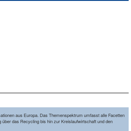
formationen aus Europa. Das Themenspektrum umfasst alle Facetten
g über das Recycling bis hin zur Kreislaufwirtschaft und den