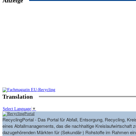
Anzeige
Translation
Select Language
▼
RecyclingPortal - Das Portal für Abfall, Entsorgung, Recycling, K
eines Abfallmanagements, das die nachhaltige Kreislaufwirtschaft zu
dazugehörenden Märkten für (Sekundär-) Rohstoffe im Rahmen eine