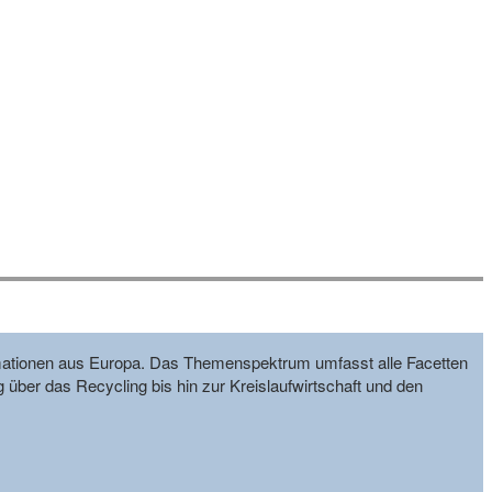
formationen aus Europa. Das Themenspektrum umfasst alle Facetten
g über das Recycling bis hin zur Kreislaufwirtschaft und den