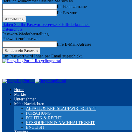
Herzlich willkommen! Melden Sie sich an
Ihr Benutzername
Ihr Passwort
Haben Sie Ihr Passwort vergessen? Hilfe bekommen
Datenschutz
Passwort-Wiederherstellung
Passwort zurücksetzen
Ihre E-Mail-Adresse
Ein Passwort wird Ihnen per Email zugeschickt.
Recyclingportal
Home
Märkte
Unternehmen
Mehr Nachrichten
ABFALL & KREISLAUFWIRTSCHAFT
FORSCHUNG
POLITIK & RECHT
RESSOURCEN & NACHHALTIGKEIT
ENGLISH