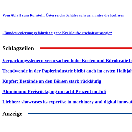
Vom Abfall zum Rohstoff: Österreichs Schüler schauen hinter die Kulissen
„Bundesregierung gefährdet eigene Kreislaufwirtschaftsstrategie“
Schlagzeilen
Verpackungssteuern verursachen hohe Kosten und Bürokratie b
Trendwende in der Papierindustrie bleibt auch im ersten Halbja
Kupfer: Bestände an den Börsen stark rückläufig
Aluminium: Preisrückgang um acht Prozent im Juli
Liebherr showcases its expertise in machinery and digital innovat
Anzeige