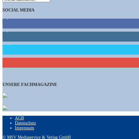
SOCIAL MEDIA
9,863
Fans
1,662
Follower
15,658
Follower
460
Abonnenten
UNSERE FACHMAGAZINE
AGB
Datenschutz
Impressum
© MSV Mediaservice & Verlag GmbH