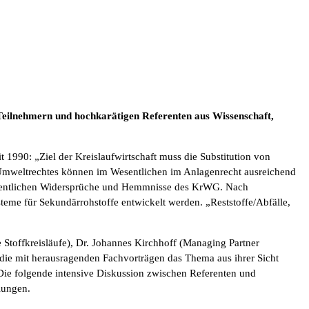
Teilnehmern und hochkarätigen Referenten aus Wissenschaft,
1990: „Ziel der Kreislaufwirtschaft muss die Substitution von
es Umweltrechtes können im Wesentlichen im Anlagenrecht ausreichend
e wesentlichen Widersprüche und Hemmnisse des KrWG. Nach
eme für Sekundärrohstoffe entwickelt werden. „Reststoffe/Abfälle,
 Stoffkreisläufe), Dr. Johannes Kirchhoff (Managing Partner
 die mit herausragenden Fachvorträgen das Thema aus ihrer Sicht
 Die folgende intensive Diskussion zwischen Referenten und
lungen.