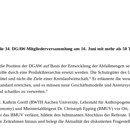
 die 34. DGAW-Mitgliederversammlung am 16. Juni mit mehr als 50 
ie Position der DGAW auf Basis der Entwicklung der Abfallmengen seit 
sollte durch eine Produkthierarchie ersetzt werden. Die Schutzgüter d
ttel und nicht die Ziele einer Kreislaufwirtschaft.“ Er erläuterte di
andard erreichen, und es müssen neue Geschäftsmodelle und Anreizsyst
nd schadlos zu verwerten.“
Dr. Kathrin Greiff (RWTH Aachen University, Lehrstuhl für Anthropogene
Economy) und Ministerialdirigent Dr. Christoph Epping (BMUV) vor Ort,
hr das BMUV verlässt, bildete den fulminanten Abschluss der Referate.
 Zeitrahmen hinaus und belegt die Aktualität der diskutierten Fragestel