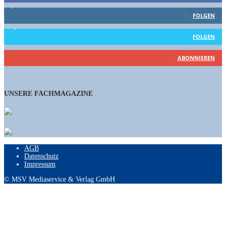
1,662
Follower
FOLGEN
15,658
Follower
FOLGEN
460
Abonnenten
ABONNIEREN
UNSERE FACHMAGAZINE
AGB
Datenschutz
Impressum
© MSV Mediaservice & Verlag GmbH