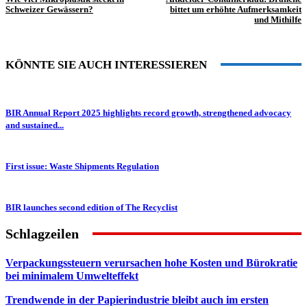
Schweizer Gewässern?
bittet um erhöhte Aufmerksamkeit
und Mithilfe
KÖNNTE SIE AUCH INTERESSIEREN
BIR Annual Report 2025 highlights record growth, strengthened advocacy
and sustained...
First issue: Waste Shipments Regulation
BIR launches second edition of The Recyclist
Schlagzeilen
Verpackungssteuern verursachen hohe Kosten und Bürokratie
bei minimalem Umwelteffekt
Trendwende in der Papierindustrie bleibt auch im ersten