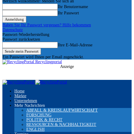
Herzlich willkommen! Melden Sie sich an
Ihr Benutzername
Ihr Passwort
Haben Sie Ihr Passwort vergessen? Hilfe bekommen
Datenschutz
Passwort-Wiederherstellung
Passwort zurücksetzen
Ihre E-Mail-Adresse
Ein Passwort wird Ihnen per Email zugeschickt.
Recyclingportal
Anzeige
Home
Märkte
Unternehmen
Mehr Nachrichten
ABFALL & KREISLAUFWIRTSCHAFT
FORSCHUNG
POLITIK & RECHT
RESSOURCEN & NACHHALTIGKEIT
ENGLISH