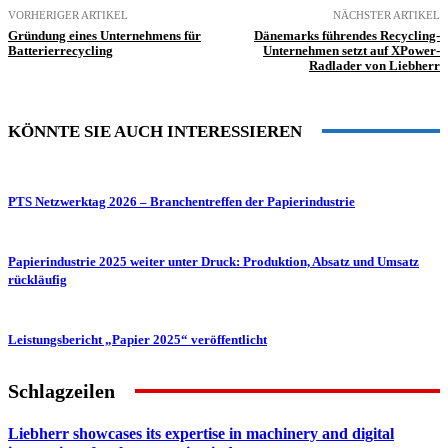
VORHERIGER ARTIKEL
NÄCHSTER ARTIKEL
Gründung eines Unternehmens für
Dänemarks führendes Recycling-
Batterierrecycling
Unternehmen setzt auf XPower-
Radlader von Liebherr
KÖNNTE SIE AUCH INTERESSIEREN
PTS Netzwerktag 2026 – Branchentreffen der Papierindustrie
Papierindustrie 2025 weiter unter Druck: Produktion, Absatz und Umsatz
rückläufig
Leistungsbericht „Papier 2025“ veröffentlicht
Schlagzeilen
Liebherr showcases its expertise in machinery and digital