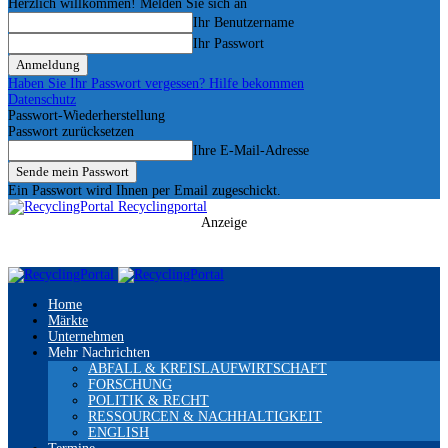
Herzlich willkommen! Melden Sie sich an
Ihr Benutzername
Ihr Passwort
Haben Sie Ihr Passwort vergessen? Hilfe bekommen
Datenschutz
Passwort-Wiederherstellung
Passwort zurücksetzen
Ihre E-Mail-Adresse
Ein Passwort wird Ihnen per Email zugeschickt.
Recyclingportal
Anzeige
Home
Märkte
Unternehmen
Mehr Nachrichten
ABFALL & KREISLAUFWIRTSCHAFT
FORSCHUNG
POLITIK & RECHT
RESSOURCEN & NACHHALTIGKEIT
ENGLISH