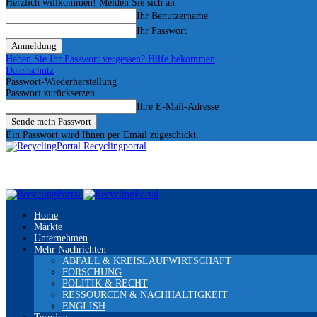
Herzlich willkommen! Melden Sie sich an
Ihr Benutzername
Ihr Passwort
Haben Sie Ihr Passwort vergessen? Hilfe bekommen
Datenschutz
Passwort-Wiederherstellung
Passwort zurücksetzen
Ihre E-Mail-Adresse
Ein Passwort wird Ihnen per Email zugeschickt.
Recyclingportal
Home
Märkte
Unternehmen
Mehr Nachrichten
ABFALL & KREISLAUFWIRTSCHAFT
FORSCHUNG
POLITIK & RECHT
RESSOURCEN & NACHHALTIGKEIT
ENGLISH