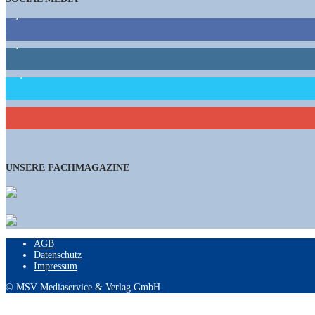
9,863
Fans
1,662
Follower
15,658
Follower
460
Abonnenten
UNSERE FACHMAGAZINE
AGB
Datenschutz
Impressum
© MSV Mediaservice & Verlag GmbH