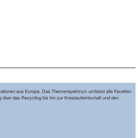
formationen aus Europa. Das Themenspektrum umfasst alle Facetten
g über das Recycling bis hin zur Kreislaufwirtschaft und den