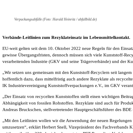
Verpackungsabfälle (Foto: Harald Heinritz / abfallbild.de)
Verbände-Leitlinien zum Rezyklateinsatz im Lebensmittelkontakt.
EU-weit gelten seit dem 10. Oktober 2022 neue Regeln für den Einsat
gewisse Übergangsfristen, dennoch müssen sich viele Kunststoff-Recyc
verarbeitenden Industrie (GKV und seine Trägerverbände) und der Kun
„Wir setzen uns gemeinsam mit den Kunststoff-Recyclern seit langem
hoffentlich dazu, dass mittelfristig auch andere Rezyklate als recyc
IK Industrievereinigung Kunststoffverpackungen e.V., im GKV verant
„Der Einsatz von recycelten Kunststoffen stellt einen wichtigen Beitr
Abhängigkeit von fossilen Rohstoffen. Rezyklate sind auch für Produk
Andreas Bruckschen, stellvertretender Hauptgeschäftsführer des BDE 
„Mit den Leitlinien wollen wir die Anwendung der neuen Regelungen fü
umzusetzen“, erklärt Herbert Snell, Vizepräsident des Fachverbands