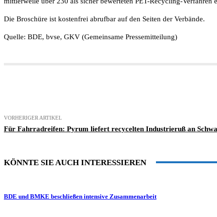
mittlerweile über 230 als sicher bewerteten PET-Recycling-Verfahren e
Die Broschüre ist kostenfrei abrufbar auf den Seiten der Verbände.
Quelle: BDE, bvse, GKV (Gemeinsame Pressemitteilung)
Teilen
VORHERIGER ARTIKEL
Für Fahrradreifen: Pyrum liefert recycelten Industrieruß an Schwa
KÖNNTE SIE AUCH INTERESSIEREN
BDE und BMKE beschließen intensive Zusammenarbeit