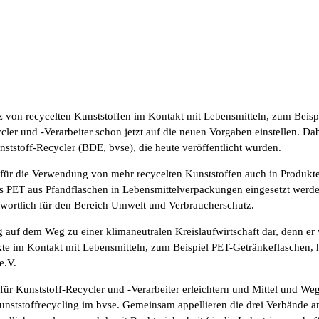
z von recycelten Kunststoffen im Kontakt mit Lebensmitteln, zum Beis
ler und -Verarbeiter schon jetzt auf die neuen Vorgaben einstellen. Da
ststoff-Recycler (BDE, bvse), die heute veröffentlicht wurden.
 für die Verwendung von mehr recycelten Kunststoffen auch in Produkt
eltes PET aus Pfandflaschen in Lebensmittelverpackungen eingesetzt wer
wortlich für den Bereich Umwelt und Verbraucherschutz.
ag auf dem Weg zu einer klimaneutralen Kreislaufwirtschaft dar, denn e
te im Kontakt mit Lebensmitteln, zum Beispiel PET-Getränkeflaschen, h
e.V.
r Kunststoff-Recycler und -Verarbeiter erleichtern und Mittel und Weg
 Kunststoffrecycling im bvse. Gemeinsam appellieren die drei Verbänd