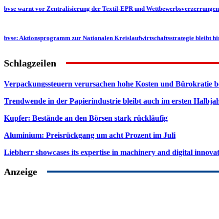
bvse warnt vor Zentralisierung der Textil-EPR und Wettbewerbsverzerrungen 
bvse: Aktionsprogramm zur Nationalen Kreislaufwirtschaftsstrategie bleibt h
Schlagzeilen
Verpackungssteuern verursachen hohe Kosten und Bürokratie b
Trendwende in der Papierindustrie bleibt auch im ersten Halbja
Kupfer: Bestände an den Börsen stark rückläufig
Aluminium: Preisrückgang um acht Prozent im Juli
Liebherr showcases its expertise in machinery and digital innovat
Anzeige