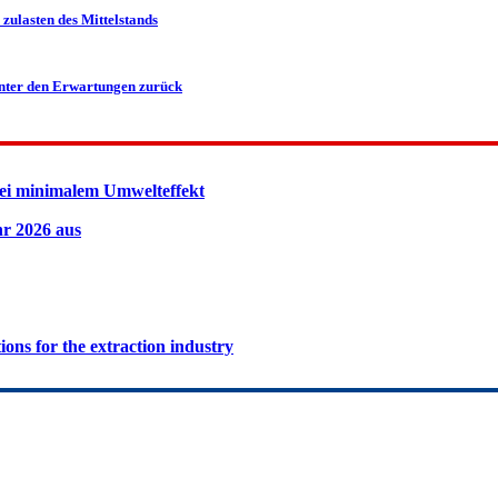
zulasten des Mittelstands
inter den Erwartungen zurück
ei minimalem Umwelteffekt
hr 2026 aus
ions for the extraction industry