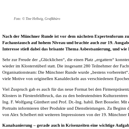
Foto: © Tine Hellwig, Grafikbüro
Nach der Münchner Runde ist vor dem nächsten Expertenforum zur 
Fachaustausch auf hohem Niveau und brachte auch zur 19. Ausgabe
Interesse stieß dabei das brisante Thema Asbestsanierung, und w
Sehr zur Freude der „Glücklichen“, die einen Platz „ergattern“ konn
wieder im Klosterstüberl statt. Die insgesamt 280 Teilnehmer der Fac
Organisationsteam: Die Münchner Runde wurde „bestens vorbereitet“
viele Motive von originellen Kanaldeckeln aus verschiedenen Epoc
Viel Zuspruch gab es auch für das neue Format bei den Firmenpräsen
Klosters in Fürstenfeldbruck, das zu den bedeutendsten Kulturzentren 
Ing. F. Wolfgang Günthert und Prof. Dr.-Ing. habil. Bert Bosseler. 
Portraits informieren über Produkte und Dienstleistungen. Zu Beginn
von Alex Schelbert mit weiteren Impressionen von der 19. Münchner
Kanalsanierung – gerade auch in Krisenzeiten eine wichtige Aufga