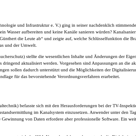
nologie und Infrastruktur e. V.) ging in seiner nachdenklich stimmende
kein Wasser aufbereiten und keine Kanäle sanieren würden? Kanalsanier
Günthert die Leute ab“ und zeigte auf, welche Schlüsselfunktion die B
mas und der Umwelt.
raucherschutz) stellte die wesentlichen Inhalte und Änderungen der E
s dringend aktualisiert werden. Vorgesehen sind Anpassungen an die a
gen sollen dadurch unterstützt und die Möglichkeiten der Digitalisieru
dlage für das bevorstehende Verordnungsverfahren erarbeitet.
ltechnik) befasste sich mit den Herausforderungen bei der TV-Inspek
ustandsermittlung im Kanalsystem einzusetzen. Anwender unter den Tag
e Gewinnung von Daten erfordere aber professionelle Software. Ein wei