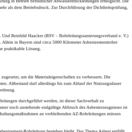
fung in Betrieb befindlicher Abwasserdruckleitungen ermöglicht. Die
ehr als dem Betriebsdruck. Zur Durchführung der Dichtheitsprüfung,
. Und Reinhild Haacker (RSV – Rohrleitungssanierungsverband e. V.)
z. Allein in Bayern sind circa 5000 Kilometer Asbestzementrohre
ne praktikable Lösung.
h zugesetzt, um die Materialeigenschaften zu verbessern. Die
ten. Altbestand darf allerdings bis zum Ablauf der Nutzungsdauer
ordnung.
itungen durchgeführt werden, ist dieser Sachverhalt zu
mmer noch anstehende endgültige Abbruch des Asbesterzeugnisses ist
tandhaltungsmaßnahmen an verbleibenden AZ-Rohrleitungen müssen
sbestzement-Rohrleitung bestehen bleibt. Das Thema Asbest entfällt