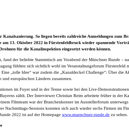
Kanalsanierung. So liegen bereits zahlreiche Anmeldungen zum Bra
 am 13. Oktober 2022 in Fürstenfeldbruck wieder spannende Vorträg
ie Drohnen für die Kanalinspektion eingesetzt werden können.
ten, fand der beliebte Stammtisch am Vorabend der Münchner Runde – na
htagung fühlten sich sichtlich wohl im Veranstaltungsforum Fürstenfel
. Eine „tolle Idee“ war zudem die „Kanaldeckel Challenge“: Über die
hen und europäischen Ländern zusammen.
tationen im Foyer und in der Tenne sowie bei den Live-Demonstration
Bayerns zählt. Der Interviewer Christian Reim arbeitete früher in der K
Mit einem Filmteam war der Branchenkenner im Ausstellerforum unterweg
 der Nachmittags-Sessions konnten sich auch wieder sechs Firmen im Fü
 Runde 2022 ist auf der Homepage
www.muenchner-runde.de
zu sehen.
be