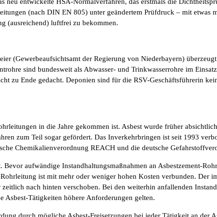
s neu entwickelte HSA-Normalverfahren, das erstmals die Dichtheitsprü
rleitungen (nach DIN EN 805) unter geändertem Prüfdruck – mit etwas m
ng (ausreichend) luftfrei zu bekommen.
Meier (Gewerbeaufsichtsamt der Regierung von Niederbayern) überzeugt
mentrohre sind bundesweit als Abwasser- und Trinkwasserrohre im Einsat
nicht zu Ende gedacht. Deponien sind für die RSV-Geschäftsführerin kei
Rohrleitungen in die Jahre gekommen ist. Asbest wurde früher absichtlic
n zum Teil sogar gefördert. Das Inverkehrbringen ist seit 1993 verbo
ropäische Chemikalienverordnung REACH und die deutsche Gefahrstoffver
ot. Bevor aufwändige Instandhaltungsmaßnahmen an Asbestzement-Rohrle
Rohrleitung ist mit mehr oder weniger hohen Kosten verbunden. Der i
r zeitlich nach hinten verschoben. Bei den weiterhin anfallenden Ins
 Asbest-Tätigkeiten höhere Anforderungen gelten.
rdung durch mögliche Asbest-Freisetzungen bei jeder Tätigkeit an der A