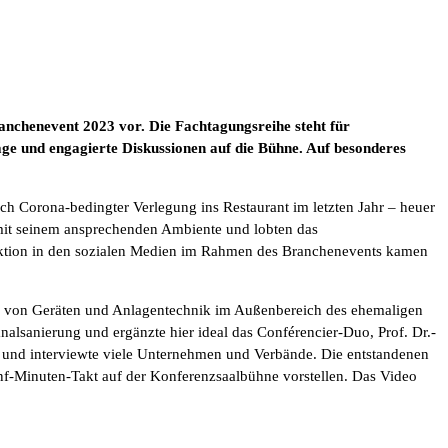
nchenevent 2023 vor. Die Fachtagungsreihe steht für
e und engagierte Diskussionen auf die Bühne. Auf besonderes
ch Corona-bedingter Verlegung ins Restaurant im letzten Jahr – heuer
d mit seinem ansprechenden Ambiente und lobten das
 Aktion in den sozialen Medien im Rahmen des Branchenevents kamen
en von Geräten und Anlagentechnik im Außenbereich des ehemaligen
analsanierung und ergänzte hier ideal das Conférencier-Duo, Prof. Dr.-
s und interviewte viele Unternehmen und Verbände. Die entstandenen
nf-Minuten-Takt auf der Konferenzsaalbühne vorstellen. Das Video