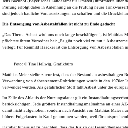
Jens Backhof (Bayerisches Landesamt für Umwelt) informierte über da
Prüfung erfolgt dabei in Anlehnung an die Prüfung neuer Trinkwasse
sind jedoch bauliche Voraussetzungen zu schaffen und die Druckleitu
Die Entsorgung von Asbestabfällen ist nicht zu Ende gedacht
„Das Thema Asbest wird uns noch lange beschäftigen“, ist Matthias 
pflichtete ihrem Vorredner bei: „Es gibt noch viel zu tun.“ Asbestze
verlegt. Für Reinhild Haacker ist die Entsorgung von Asbestabfällen 
Foto: © Tine Hellwig, Grafikbüro
Matthias Meier stellte zuvor fest, dass der Bestand an asbesthaltigen 
Verwendung von Asbestzement-Rohrleitungen wurde in den 1970er Jahre
verwendet werden. Als gefährlicher Stoff fällt Asbest unter die eu
Im Falle des Ablaufs der Nutzungsdauer gilt ein Instandhaltungsverb
berücksichtigen. Jede größere Instandhaltungsmaßnahme an einer AZ-
damit nicht aufgehoben, sondern nach Ansicht von Matthias Maier nu
höhere Folgekosten in Kauf genommen werden, weil für entsprechende
Darüber hinaus ist zu beachten, dass das Risiko der Gesundheitsgefäh