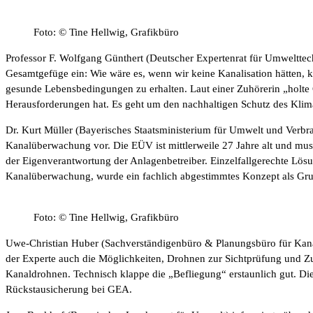
Foto: © Tine Hellwig, Grafikbüro
Professor F. Wolfgang Günthert (Deutscher Expertenrat für Umwelttech
Gesamtgefüge ein: Wie wäre es, wenn wir keine Kanalisation hätten, 
gesunde Lebensbedingungen zu erhalten. Laut einer Zuhörerin „holte 
Herausforderungen hat. Es geht um den nachhaltigen Schutz des Kli
Dr. Kurt Müller (Bayerisches Staatsministerium für Umwelt und Verb
Kanalüberwachung vor. Die EÜV ist mittlerweile 27 Jahre alt und mus
der Eigenverantwortung der Anlagenbetreiber. Einzelfallgerechte Lösun
Kanalüberwachung, wurde ein fachlich abgestimmtes Konzept als Grun
Foto: © Tine Hellwig, Grafikbüro
Uwe-Christian Huber (Sachverständigenbüro & Planungsbüro für Kana
der Experte auch die Möglichkeiten, Drohnen zur Sichtprüfung und Z
Kanaldrohnen. Technisch klappe die „Befliegung“ erstaunlich gut. Di
Rückstausicherung bei GEA.