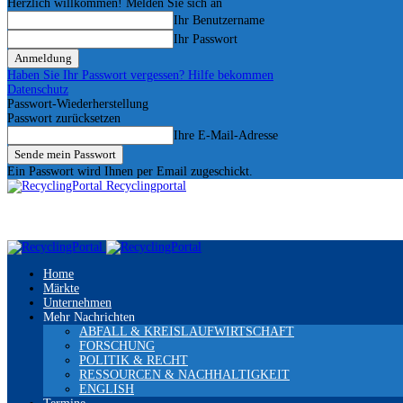
Herzlich willkommen! Melden Sie sich an
Ihr Benutzername
Ihr Passwort
Haben Sie Ihr Passwort vergessen? Hilfe bekommen
Datenschutz
Passwort-Wiederherstellung
Passwort zurücksetzen
Ihre E-Mail-Adresse
Ein Passwort wird Ihnen per Email zugeschickt.
Recyclingportal
Home
Märkte
Unternehmen
Mehr Nachrichten
ABFALL & KREISLAUFWIRTSCHAFT
FORSCHUNG
POLITIK & RECHT
RESSOURCEN & NACHHALTIGKEIT
ENGLISH