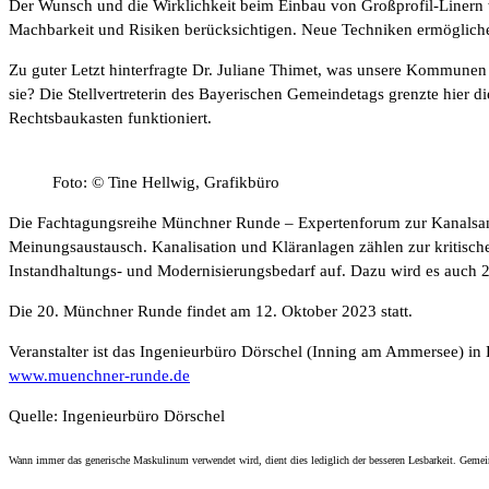
Der Wunsch und die Wirklichkeit beim Einbau von Großprofil-Linern w
Machbarkeit und Risiken berücksichtigen. Neue Techniken ermögliche
Zu guter Letzt hinterfragte Dr. Juliane Thimet, was unsere Kommune
sie? Die Stellvertreterin des Bayerischen Gemeindetags grenzte hier 
Rechtsbaukasten funktioniert.
Foto: © Tine Hellwig, Grafikbüro
Die Fachtagungsreihe Münchner Runde – Expertenforum zur Kanalsanier
Meinungsaustausch. Kanalisation und Kläranlagen zählen zur kritischen 
Instandhaltungs- und Modernisierungsbedarf auf. Dazu wird es auch 2
Die 20. Münchner Runde findet am 12. Oktober 2023 statt.
Veranstalter ist das Ingenieurbüro Dörschel (Inning am Ammersee) in
www.muenchner-runde.de
Quelle: Ingenieurbüro Dörschel
Wann immer das generische Maskulinum verwendet wird, dient dies lediglich der besseren Lesbarkeit. Gemeint