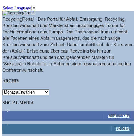
Select Language
▼
RecyclingPortal - Das Portal für Abfall, Entsorgung, Recycling,
Kreislaufwirtschaft und Märkte ist ein unabhängiges Forum für
Fachinformationen aus Europa. Das Themenspektrum umfasst
alle Facetten eines Abfallmanagements, das die nachhaltige
Kreislaufwirtschaft zum Ziel hat. Dabei schließt sich der Kreis von
der (Abfall-) Entsorgung über das Recycling bis hin zur
Kreislaufwirtschaft und den dazugehörenden Märkten für
(Sekundär-) Rohstoffe im Rahmen einer ressourcen-schonenden
Stoffstromwirtschaft.
ARCHIV
ARCHIV
SOCIAL MEDIA
9,863
Fans
GEFÄLLT MIR
1,662
Follower
FOLGEN
15,658
Follower