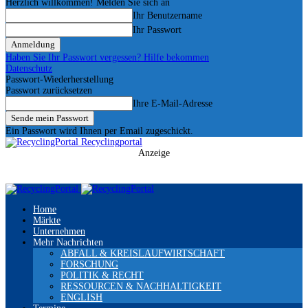
Herzlich willkommen! Melden Sie sich an
Ihr Benutzername
Ihr Passwort
Haben Sie Ihr Passwort vergessen? Hilfe bekommen
Datenschutz
Passwort-Wiederherstellung
Passwort zurücksetzen
Ihre E-Mail-Adresse
Ein Passwort wird Ihnen per Email zugeschickt.
Recyclingportal
Anzeige
Home
Märkte
Unternehmen
Mehr Nachrichten
ABFALL & KREISLAUFWIRTSCHAFT
FORSCHUNG
POLITIK & RECHT
RESSOURCEN & NACHHALTIGKEIT
ENGLISH