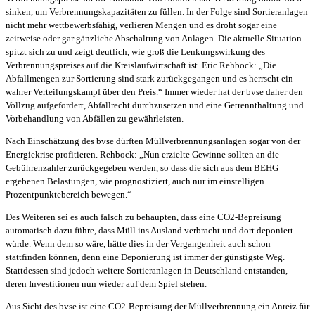
sinken, um Verbrennungskapazitäten zu füllen. In der Folge sind Sortieranlagen
nicht mehr wettbewerbsfähig, verlieren Mengen und es droht sogar eine
zeitweise oder gar gänzliche Abschaltung von Anlagen. Die aktuelle Situation
spitzt sich zu und zeigt deutlich, wie groß die Lenkungswirkung des
Verbrennungspreises auf die Kreislaufwirtschaft ist. Eric Rehbock: „Die
Abfallmengen zur Sortierung sind stark zurückgegangen und es herrscht ein
wahrer Verteilungskampf über den Preis.“ Immer wieder hat der bvse daher den
Vollzug aufgefordert, Abfallrecht durchzusetzen und eine Getrennthaltung und
Vorbehandlung von Abfällen zu gewährleisten.
Nach Einschätzung des bvse dürften Müllverbrennungsanlagen sogar von der
Energiekrise profitieren. Rehbock: „Nun erzielte Gewinne sollten an die
Gebührenzahler zurückgegeben werden, so dass die sich aus dem BEHG
ergebenen Belastungen, wie prognostiziert, auch nur im einstelligen
Prozentpunktebereich bewegen.“
Des Weiteren sei es auch falsch zu behaupten, dass eine CO2-Bepreisung
automatisch dazu führe, dass Müll ins Ausland verbracht und dort deponiert
würde. Wenn dem so wäre, hätte dies in der Vergangenheit auch schon
stattfinden können, denn eine Deponierung ist immer der günstigste Weg.
Stattdessen sind jedoch weitere Sortieranlagen in Deutschland entstanden,
deren Investitionen nun wieder auf dem Spiel stehen.
Aus Sicht des bvse ist eine CO2-Bepreisung der Müllverbrennung ein Anreiz für