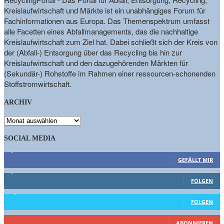
Kreislaufwirtschaft und Märkte ist ein unabhängiges Forum für
Fachinformationen aus Europa. Das Themenspektrum umfasst
alle Facetten eines Abfallmanagements, das die nachhaltige
Kreislaufwirtschaft zum Ziel hat. Dabei schließt sich der Kreis von
der (Abfall-) Entsorgung über das Recycling bis hin zur
Kreislaufwirtschaft und den dazugehörenden Märkten für
(Sekundär-) Rohstoffe im Rahmen einer ressourcen-schonenden
Stoffstromwirtschaft.
ARCHIV
ARCHIV
SOCIAL MEDIA
9,863
Fans
GEFÄLLT MIR
1,662
Follower
FOLGEN
15,658
Follower
FOLGEN
461
Abonnenten
ABONNIEREN