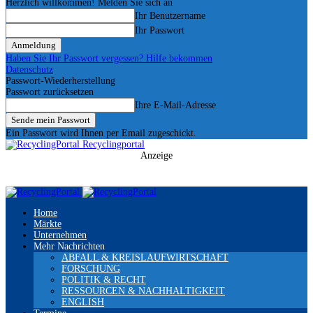
Herzlich willkommen! Melden Sie sich an
Ihr Benutzername
Ihr Passwort
Haben Sie Ihr Passwort vergessen? Hilfe bekommen
Datenschutz
Passwort-Wiederherstellung
Passwort zurücksetzen
Ihre E-Mail-Adresse
Ein Passwort wird Ihnen per Email zugeschickt.
Recyclingportal
Anzeige
Home
Märkte
Unternehmen
Mehr Nachrichten
ABFALL & KREISLAUFWIRTSCHAFT
FORSCHUNG
POLITIK & RECHT
RESSOURCEN & NACHHALTIGKEIT
ENGLISH