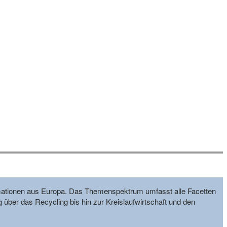
formationen aus Europa. Das Themenspektrum umfasst alle Facetten
g über das Recycling bis hin zur Kreislaufwirtschaft und den