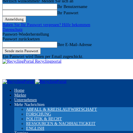
Herzlich willkommen! Melden Sie sich an
Ihr Benutzername
Ihr Passwort
Haben Sie Ihr Passwort vergessen? Hilfe bekommen
Datenschutz
Passwort-Wiederherstellung
Passwort zurücksetzen
Ihre E-Mail-Adresse
Ein Passwort wird Ihnen per Email zugeschickt.
Recyclingportal
Home
Märkte
Unternehmen
Mehr Nachrichten
ABFALL & KREISLAUFWIRTSCHAFT
FORSCHUNG
POLITIK & RECHT
RESSOURCEN & NACHHALTIGKEIT
ENGLISH