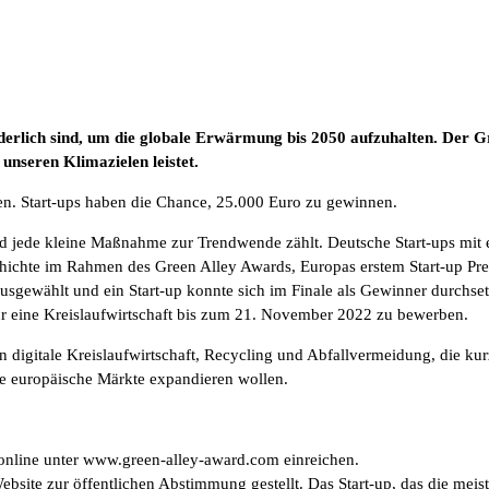
derlich sind, um die globale Erwärmung bis 2050 aufzuhalten. Der G
 unseren Klimazielen leistet.
 Start-ups haben die Chance, 25.000 Euro zu gewinnen.
nd jede kleine Maßnahme zur Trendwende zählt. Deutsche Start-ups mit 
chichte im Rahmen des Green Alley Awards, Europas erstem Start-up Pr
 ausgewählt und ein Start-up konnte sich im Finale als Gewinner durchs
 für eine Kreislaufwirtschaft bis zum 21. November 2022 zu bewerben.
igitale Kreislaufwirtschaft, Recycling und Abfallvermeidung, die kurz
re europäische Märkte expandieren wollen.
nline unter www.green-alley-award.com einreichen.
bsite zur öffentlichen Abstimmung gestellt. Das Start-up, das die meis