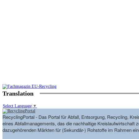
Translation
Select Language
▼
RecyclingPortal - Das Portal für Abfall, Entsorgung, Recycling, K
eines Abfallmanagements, das die nachhaltige Kreislaufwirtschaft zu
dazugehörenden Märkten für (Sekundär-) Rohstoffe im Rahmen eine