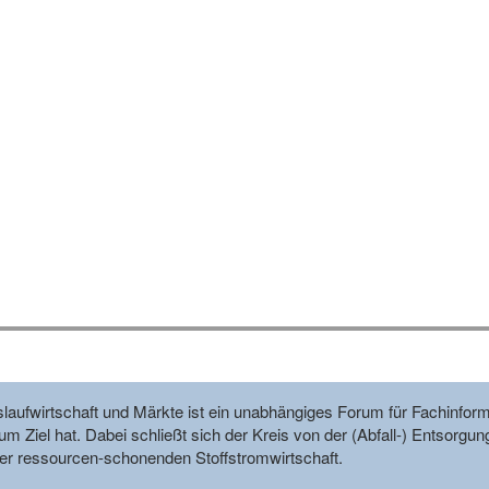
reislaufwirtschaft und Märkte ist ein unabhängiges Forum für Fachin
m Ziel hat. Dabei schließt sich der Kreis von der (Abfall-) Entsorgun
r ressourcen-schonenden Stoffstromwirtschaft.