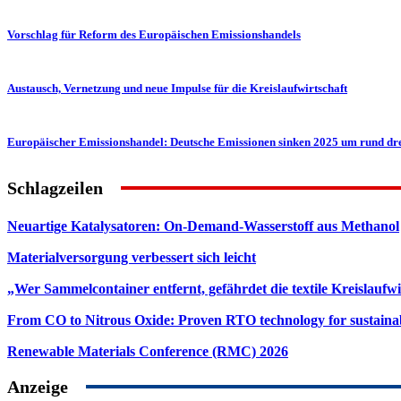
Vorschlag für Reform des Europäischen Emissionshandels
Austausch, Vernetzung und neue Impulse für die Kreislaufwirtschaft
Europäischer Emissionshandel: Deutsche Emissionen sinken 2025 um rund dre
Schlagzeilen
Neuartige Katalysatoren: On-Demand-Wasserstoff aus Methanol
Materialversorgung verbessert sich leicht
„Wer Sammelcontainer entfernt, gefährdet die textile Kreislaufwi
From CO to Nitrous Oxide: Proven RTO technology for sustainab
Renewable Materials Conference (RMC) 2026
Anzeige