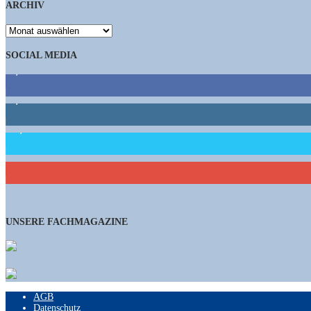
ARCHIV
ARCHIV
SOCIAL MEDIA
9,863
Fans
1,662
Follower
15,658
Follower
460
Abonnenten
UNSERE FACHMAGAZINE
AGB
Datenschutz