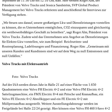
September ab 11:50 Uhr bis 12:10 Uhr, statt. Hier werden Roger Alm, der
Präsident von Volvo Trucks und Jessica Sandström, SVP Global Product
Management bei Volvo Trucks referieren und anschließend für Interviews zur
Verfügung stehen.
„Wir freuen uns darauf, unsere großartigen Lkw und Dienstleistungen vorstellen
zu können, die es Unternehmen ermöglichen, CO2 einzusparen und gleichzeitig
ein wettbewerbsfähiges Geschäft zu betreiben“, sagt Roger Alm, Präsident von
Volvo Trucks. Zudem wird das Unternehmen sein Angebot an Dienstleistungen
für Elektro-Lkw vorstellen, wie zum Beispiel Reichweiten- und
Routenplanung, Ladelösungen und Finanzierung. Roger Alm: „Gemeinsam mit
unseren Kunden und Kundinnen sind wir auf dem Weg zu null Emissionen und
null Unfällen.“
Volvo Trucks mit Elektroantrieb
Foto: Volvo Trucks
Auf der IAA werden dieses Jahr in Halle 21 auf einer Fläche von 1.650
Quadratmetern eine Volvo FH Electric 4×2 und eine Volvo FM Electric 4×2
Sattelzugmaschine, ein FMX Electric 8×4 mit Pritsche und Kranaufbau, ein
Volvo FE Electric 6×2 Abrollkipper und ein FE Electric 6×2 mit
Müllpressaufbau ausgestellt. Weitere Ausstellungsfahrzeuge werden im
Freigelände bei Halle 22/24 gezeigt. Hier können eine Volvo FH 460 I-Save 4×2