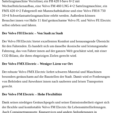
Sattelzugmaschine Vectoliner, ein FH 420 I-Save 6×2 mit
Wechselbrückenaufbau, eine Volvo FM 460 LNG 4×2 Sattelzugmaschine, ein
FMX 420 4×2 Fahrgestell mit Mannschaftskabine und eine Volvo FH16 750
10×4 Schwerlastsattelzugmaschine erlebt werden. Außerdem können
Besucher:innen vor Halle 11 fünf geräuscharme Volvo FL und Volvo FE Electric
selbst erleben und fahren.
Der Volvo FH Electric – Von Stadt zu Stadt
Der Volvo FH Electric bietet exzellenten Komfort und herausragende Übersicht
für den Fahrenden. Es handelt sich um dasselbe ikonische und leistungsstarke
Fahrzeug, das von Fahrer:innen auf der ganzen Welt geschätzt wird, mit einer
CO2-Bilanz, die ihren ehrgeizigen Zielen gerecht wird.
Der Volvo FMX Electric – Weniger Lärm vor Ort
Der robuste Volvo FMX Electric liefert schweres Material und Maschinen
besonders geräuscharm auf die Baustellen der Stadt. Damit wird er Forderungen
von Behörden und Anwohner:innen nach sauberen und leisen Transporten
gerecht.
Der Volvo FM Electric – Hohe Flexibilität
Dank seines niedrigen Geräuschpegels und seiner Emissionsfreiheit eignet sich
der flexible und komfortable Volvo FM Electric für Lebensmittellieferungen.
Auch Containertransporte, Kranservices und andere Anforderungen in