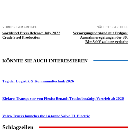
VORHERIGER ARTIKEL
NÄCHSTER ARTIKEL
worldsteel Press Release: July 2022
Versorgungsnotstand mit Erdgas:
Crude Steel Production
Ausnahmeregelungen der 30.
BImSchV zu kurz gedacht
KÖNNTE SIE AUCH INTERESSIEREN
Tag der Logistik & Kommunaltechnik 2026
Elektro-Transporter von Flexis: Renault Trucks bestätigt Vertrieb ab 2026
Volvo Trucks launches the 14-tonne Volvo FL Electric
Schlagzeilen