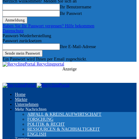
Herzlich willkommen! Melden Sie sich an
Ihr Benutzername
Ihr Passwort
Haben Sie Ihr Passwort vergessen? Hilfe bekommen
Datenschutz
Passwort-Wiederherstellung
Passwort zurücksetzen
Ihre E-Mail-Adresse
Ein Passwort wird Ihnen per Email zugeschickt.
Recyclingportal
Anzeige
Home
Märkte
Unternehmen
Mehr Nachrichten
ABFALL & KREISLAUFWIRTSCHAFT
FORSCHUNG
POLITIK & RECHT
RESSOURCEN & NACHHALTIGKEIT
ENGLISH