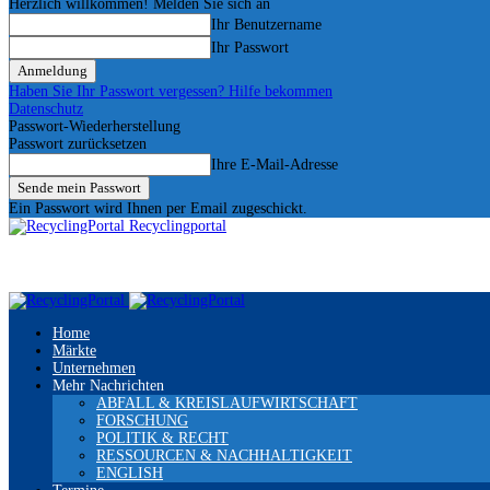
Herzlich willkommen! Melden Sie sich an
Ihr Benutzername
Ihr Passwort
Haben Sie Ihr Passwort vergessen? Hilfe bekommen
Datenschutz
Passwort-Wiederherstellung
Passwort zurücksetzen
Ihre E-Mail-Adresse
Ein Passwort wird Ihnen per Email zugeschickt.
Recyclingportal
Home
Märkte
Unternehmen
Mehr Nachrichten
ABFALL & KREISLAUFWIRTSCHAFT
FORSCHUNG
POLITIK & RECHT
RESSOURCEN & NACHHALTIGKEIT
ENGLISH