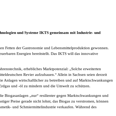
echnologien und Systeme IKTS gemeinsam mit Industrie- und
lten Fetten der Gastronomie und Lebensmittelproduktion gewonnen.
euerbaren Energien bereitstellt. Das IKTS will das innovative
ahrenstechnik, erhebliches Marktpotenzial: „Solche erweiterten
teldeutschen Revier aufzubauen.“ Allein in Sachsen seien derzeit
 die Anlagen wirtschaftlicher zu betreiben und auf Marktschwankungen
m Erdgas und -öl zu mindern und die Umwelt zu schützen.
 die Biogasanlagen „nur“ resilienter gegen Marktschwankungen und
tiger Preise gerade nicht lohnt, das Biogas zu verstromen, können
osmetik- und Schmiermittelindustrie verkaufen. Während des