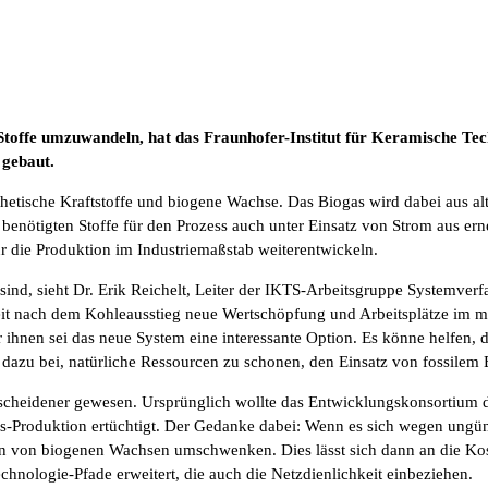
 Stoffe umzuwandeln, hat das Fraunhofer-Institut für Keramische T
 gebaut.
thetische Kraftstoffe und biogene Wachse. Das Biogas wird dabei aus a
e benötigten Stoffe für den Prozess auch unter Einsatz von Strom aus ern
die Produktion im Industriemaßstab weiterentwickeln.
sind, sieht Dr. Erik Reichelt, Leiter der IKTS-Arbeitsgruppe Systemverf
eit nach dem Kohleausstieg neue Wertschöpfung und Arbeitsplätze im mit
r ihnen sei das neue System eine interessante Option. Es könne helfen,
t dazu bei, natürliche Ressourcen zu schonen, den Einsatz von fossile
 bescheidener gewesen. Ursprünglich wollte das Entwicklungskonsortium
-Produktion ertüchtigt. Der Gedanke dabei: Wenn es sich wegen ungüns
ktion von biogenen Wachsen umschwenken. Dies lässt sich dann an die K
hnologie-Pfade erweitert, die auch die Netzdienlichkeit einbeziehen.