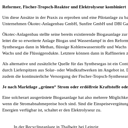
Reformer, Fischer-Tropsch-Reaktor und Elektrolyseur kombiniert
Um diese Ansätze in der Praxis zu erproben und eine Pilotanlage zu
Unternehmen Ökotec-Anlagenbau GmbH, Sunfire GmbH und DBI Gas
Ökotec-Anlagenbau stellte seine bereits existierende Biogasanlage zur 
leitet die so erweiterte Anlage Biogas und Wasserdampf in den Refor
Synthesegas dann in Methan, flüssige Kohlenwasserstoffe und Wachs u
Wachs und die Flüssigprodukte. Letztere können dann in Raffinerien z
Als alternative und zusätzliche Quelle für das Synthesegas ist ein C
durch Lieferspitzen aus Solar- oder Windkraftwerken im Angebot ist.
zudem die kontinuierliche Versorgung der Fischer-Tropsch-Syntheseanl
Je nach Marktlage „grünen“ Strom oder erdölfreie Kraftstoffe od
Eine solcherart ausgerüstete Biogasanlage hat also mehrere Möglichk
wenn die Stromabnahmepreise hoch sind. Sind die Einspeisevergütung
Energien verfügbar ist, schaltet er den Elektrolyseur zu.
In der Recyclinganlage in Thallwitz bei Leipzig