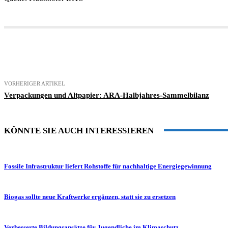
Teilen
VORHERIGER ARTIKEL
Verpackungen und Altpapier: ARA-Halbjahres-Sammelbilanz
KÖNNTE SIE AUCH INTERESSIEREN
Fossile Infrastruktur liefert Rohstoffe für nachhaltige Energiegewinnung
Biogas sollte neue Kraftwerke ergänzen, statt sie zu ersetzen
Verbesserte Bildungsansätze für Jugendliche im Klimaschutz