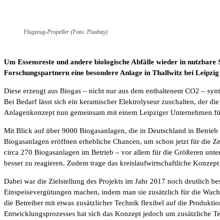
Flugzeug-Propeller (Foto: Pixabay)
Um Essensreste und andere biologische Abfälle wieder in nutzbare
Forschungspartnern eine besondere Anlage in Thallwitz bei Leipzig
Diese erzeugt aus Biogas – nicht nur aus dem enthaltenem CO2 – syn
Bei Bedarf lässt sich ein keramischer Elektrolyseur zuschalten, der di
Anlagenkonzept nun gemeinsam mit einem Leipziger Unternehmen für 
Mit Blick auf über 9000 Biogasanlagen, die in Deutschland in Betrieb 
Biogasanlagen eröffnen erhebliche Chancen, um schon jetzt für die Z
circa 270 Biogasanlagen im Betrieb – vor allem für die Größeren unte
besser zu reagieren. Zudem trage das kreislaufwirtschaftliche Konzep
Dabei war die Zielstellung des Projekts im Jahr 2017 noch deutlich
Einspeisevergütungen machen, indem man sie zusätzlich für die Wachs
die Betreiber mit etwas zusätzlicher Technik flexibel auf die Produ
Entwicklungsprozesses hat sich das Konzept jedoch um zusätzliche Tec