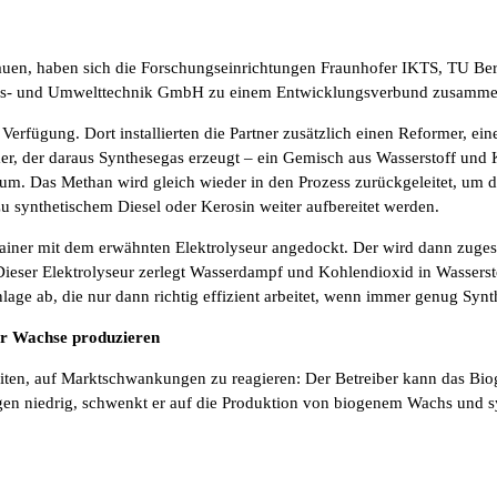
 bauen, haben sich die Forschungseinrichtungen Fraunhofer IKTS, TU B
- und Umwelttechnik GmbH zu einem Entwicklungsverbund zusamme
Verfügung. Dort installierten die Partner zusätzlich einen Reformer, ein
mer, der daraus Synthesegas erzeugt – ein Gemisch aus Wasserstoff un
m. Das Methan wird gleich wieder in den Prozess zurückgeleitet, um d
u synthetischem Diesel oder Kerosin weiter aufbereitet werden.
ontainer mit dem erwähnten Elektrolyseur angedockt. Der wird dann zuge
 Dieser Elektrolyseur zerlegt Wasserdampf und Kohlendioxid in Wassers
age ab, die nur dann richtig effizient arbeitet, wenn immer genug Synth
er Wachse produzieren
eiten, auf Marktschwankungen zu reagieren: Der Betreiber kann das Bio
en niedrig, schwenkt er auf die Produktion von biogenem Wachs und s