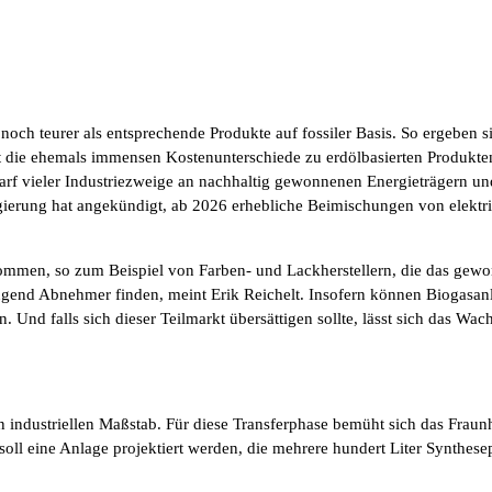
ch teurer als entsprechende Produkte auf fossiler Basis. So ergeben si
t die ehemals immensen Kostenunterschiede zu erdölbasierten Produkten
f vieler Industriezweige an nachhaltig gewonnenen Energieträgern und 
egierung hat angekündigt, ab 2026 erhebliche Beimischungen von elekt
mmen, so zum Beispiel von Farben- und Lackherstellern, die das gewon
gend Abnehmer finden, meint Erik Reichelt. Insofern können Biogasanla
. Und falls sich dieser Teilmarkt übersättigen sollte, lässt sich das Wac
n industriellen Maßstab. Für diese Transferphase bemüht sich das Frau
soll eine Anlage projektiert werden, die mehrere hundert Liter Synthes