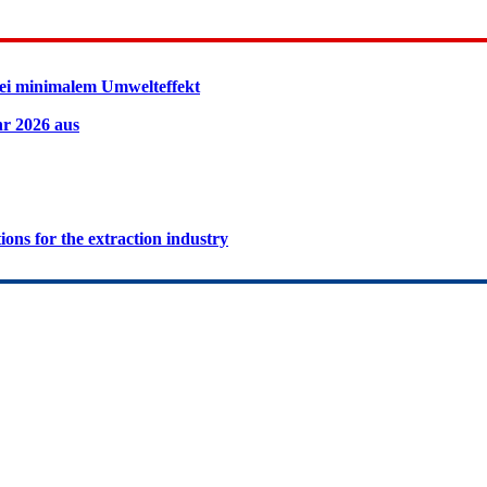
ei minimalem Umwelteffekt
hr 2026 aus
ions for the extraction industry