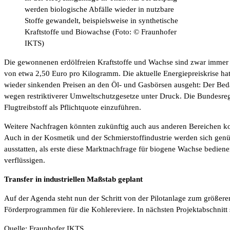
werden biologische Abfälle wieder in nutzbare
Stoffe gewandelt, beispielsweise in synthetische
Kraftstoffe und Biowachse (Foto: © Fraunhofer
IKTS)
Die gewonnenen erdölfreien Kraftstoffe und Wachse sind zwar immer no
von etwa 2,50 Euro pro Kilogramm. Die aktuelle Energiepreiskrise ha
wieder sinkenden Preisen an den Öl- und Gasbörsen ausgeht: Der Bedar
wegen restriktiverer Umweltschutzgesetze unter Druck. Die Bundesr
Flugtreibstoff als Pflichtquote einzuführen.
Weitere Nachfragen könnten zukünftig auch aus anderen Bereichen ko
Auch in der Kosmetik und der Schmierstoffindustrie werden sich genü
ausstatten, als erste diese Marktnachfrage für biogene Wachse bedienen
verflüssigen.
Transfer in industriellen Maßstab geplant
Auf der Agenda steht nun der Schritt von der Pilotanlage zum größere
Förderprogrammen für die Kohlereviere. In nächsten Projektabschnitt 
Quelle: Fraunhofer IKTS