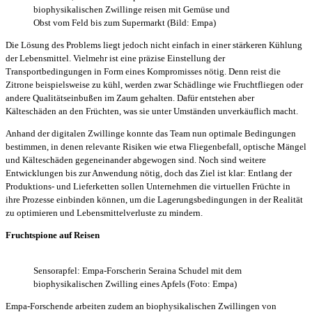
biophysikalischen Zwillinge reisen mit Gemüse und
Obst vom Feld bis zum Supermarkt (Bild: Empa)
Die Lösung des Problems liegt jedoch nicht einfach in einer stärkeren Kühlung
der Lebensmittel. Vielmehr ist eine präzise Einstellung der
Transportbedingungen in Form eines Kompromisses nötig. Denn reist die
Zitrone beispielsweise zu kühl, werden zwar Schädlinge wie Fruchtfliegen oder
andere Qualitätseinbußen im Zaum gehalten. Dafür entstehen aber
Kälteschäden an den Früchten, was sie unter Umständen unverkäuflich macht.
Anhand der digitalen Zwillinge konnte das Team nun optimale Bedingungen
bestimmen, in denen relevante Risiken wie etwa Fliegenbefall, optische Mängel
und Kälteschäden gegeneinander abgewogen sind. Noch sind weitere
Entwicklungen bis zur Anwendung nötig, doch das Ziel ist klar: Entlang der
Produktions- und Lieferketten sollen Unternehmen die virtuellen Früchte in
ihre Prozesse einbinden können, um die Lagerungsbedingungen in der Realität
zu optimieren und Lebensmittelverluste zu mindern.
Fruchtspione auf Reisen
Sensorapfel: Empa-Forscherin Seraina Schudel mit dem
biophysikalischen Zwilling eines Apfels (Foto: Empa)
Empa-Forschende arbeiten zudem an biophysikalischen Zwillingen von