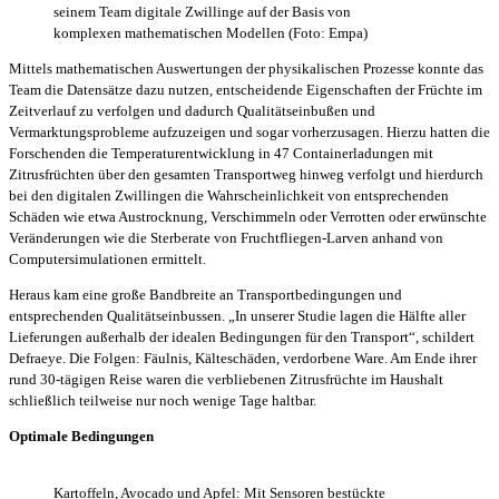
seinem Team digitale Zwillinge auf der Basis von
komplexen mathematischen Modellen (Foto: Empa)
Mittels mathematischen Auswertungen der physikalischen Prozesse konnte das
Team die Datensätze dazu nutzen, entscheidende Eigenschaften der Früchte im
Zeitverlauf zu verfolgen und dadurch Qualitätseinbußen und
Vermarktungsprobleme aufzuzeigen und sogar vorherzusagen. Hierzu hatten die
Forschenden die Temperaturentwicklung in 47 Containerladungen mit
Zitrusfrüchten über den gesamten Transportweg hinweg verfolgt und hierdurch
bei den digitalen Zwillingen die Wahrscheinlichkeit von entsprechenden
Schäden wie etwa Austrocknung, Verschimmeln oder Verrotten oder erwünschte
Veränderungen wie die Sterberate von Fruchtfliegen-Larven anhand von
Computersimulationen ermittelt.
Heraus kam eine große Bandbreite an Transportbedingungen und
entsprechenden Qualitätseinbussen. „In unserer Studie lagen die Hälfte aller
Lieferungen außerhalb der idealen Bedingungen für den Transport“, schildert
Defraeye. Die Folgen: Fäulnis, Kälteschäden, verdorbene Ware. Am Ende ihrer
rund 30-tägigen Reise waren die verbliebenen Zitrusfrüchte im Haushalt
schließlich teilweise nur noch wenige Tage haltbar.
Optimale Bedingungen
Kartoffeln, Avocado und Apfel: Mit Sensoren bestückte