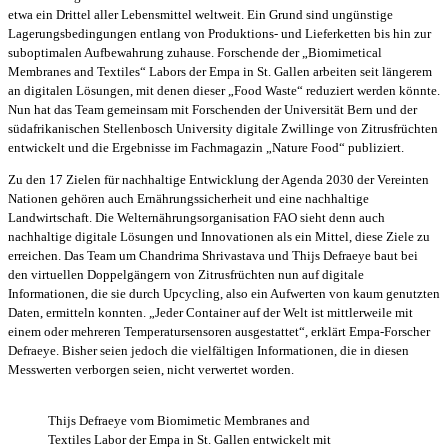
etwa ein Drittel aller Lebensmittel weltweit. Ein Grund sind ungünstige
Lagerungsbedingungen entlang von Produktions- und Lieferketten bis hin zur
suboptimalen Aufbewahrung zuhause. Forschende der „Biomimetical
Membranes and Textiles“ Labors der Empa in St. Gallen arbeiten seit längerem
an digitalen Lösungen, mit denen dieser „Food Waste“ reduziert werden könnte.
Nun hat das Team gemeinsam mit Forschenden der Universität Bern und der
südafrikanischen Stellenbosch University digitale Zwillinge von Zitrusfrüchten
entwickelt und die Ergebnisse im Fachmagazin „Nature Food“ publiziert.
Zu den 17 Zielen für nachhaltige Entwicklung der Agenda 2030 der Vereinten
Nationen gehören auch Ernährungssicherheit und eine nachhaltige
Landwirtschaft. Die Welternährungsorganisation FAO sieht denn auch
nachhaltige digitale Lösungen und Innovationen als ein Mittel, diese Ziele zu
erreichen. Das Team um Chandrima Shrivastava und Thijs Defraeye baut bei
den virtuellen Doppelgängern von Zitrusfrüchten nun auf digitale
Informationen, die sie durch Upcycling, also ein Aufwerten von kaum genutzten
Daten, ermitteln konnten. „Jeder Container auf der Welt ist mittlerweile mit
einem oder mehreren Temperatursensoren ausgestattet“, erklärt Empa-Forscher
Defraeye. Bisher seien jedoch die vielfältigen Informationen, die in diesen
Messwerten verborgen seien, nicht verwertet worden.
Thijs Defraeye vom Biomimetic Membranes and
Textiles Labor der Empa in St. Gallen entwickelt mit