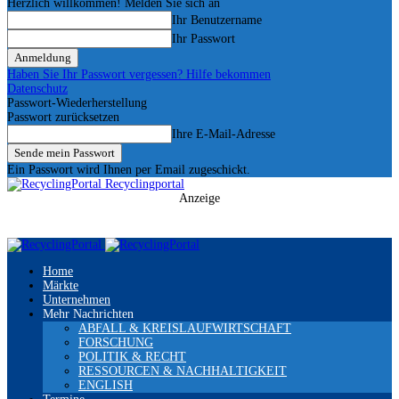
Herzlich willkommen! Melden Sie sich an
Ihr Benutzername
Ihr Passwort
Haben Sie Ihr Passwort vergessen? Hilfe bekommen
Datenschutz
Passwort-Wiederherstellung
Passwort zurücksetzen
Ihre E-Mail-Adresse
Ein Passwort wird Ihnen per Email zugeschickt.
Recyclingportal
Anzeige
Home
Märkte
Unternehmen
Mehr Nachrichten
ABFALL & KREISLAUFWIRTSCHAFT
FORSCHUNG
POLITIK & RECHT
RESSOURCEN & NACHHALTIGKEIT
ENGLISH