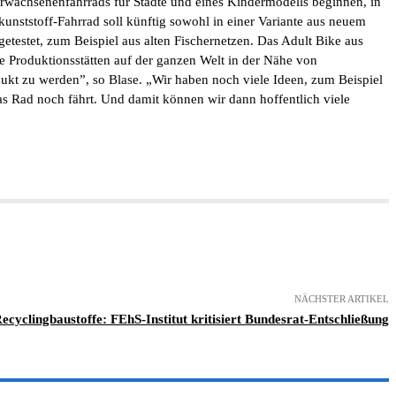
Erwachsenenfahrrads für Städte und eines Kindermodells beginnen, in
unststoff-Fahrrad soll künftig sowohl in einer Variante aus neuem
getestet, zum Beispiel aus alten Fischernetzen. Das Adult Bike aus
e Produktionsstätten auf der ganzen Welt in der Nähe von
dukt zu werden”, so Blase. „Wir haben noch viele Ideen, zum Beispiel
s Rad noch fährt. Und damit können wir dann hoffentlich viele
NÄCHSTER ARTIKEL
ecyclingbaustoffe: FEhS-Institut kritisiert Bundesrat-Entschließung