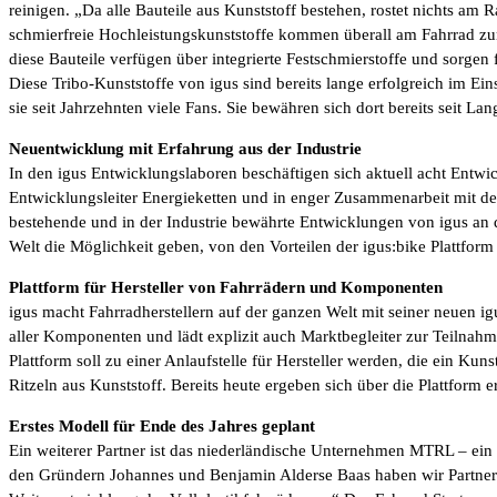
reinigen. „Da alle Bauteile aus Kunststoff bestehen, rostet nichts am 
schmierfreie Hochleistungskunststoffe kommen überall am Fahrrad zum
diese Bauteile verfügen über integrierte Festschmierstoffe und sorge
Diese Tribo-Kunststoffe von igus sind bereits lange erfolgreich im E
sie seit Jahrzehnten viele Fans. Sie bewähren sich dort bereits seit 
Neuentwicklung mit Erfahrung aus der Industrie
In den igus Entwicklungslaboren beschäftigen sich aktuell acht Entw
Entwicklungsleiter Energieketten und in enger Zusammenarbeit mit de
bestehende und in der Industrie bewährte Entwicklungen von igus an 
Welt die Möglichkeit geben, von den Vorteilen der igus:bike Plattform 
Plattform für Hersteller von Fahrrädern und Komponenten
igus macht Fahrradherstellern auf der ganzen Welt mit seiner neuen ig
aller Komponenten und lädt explizit auch Marktbegleiter zur Teilnahm
Plattform soll zu einer Anlaufstelle für Hersteller werden, die ein 
Ritzeln aus Kunststoff. Bereits heute ergeben sich über die Plattform 
Erstes Modell für Ende des Jahres geplant
Ein weiterer Partner ist das niederländische Unternehmen MTRL – ein 
den Gründern Johannes und Benjamin Alderse Baas haben wir Partner ge