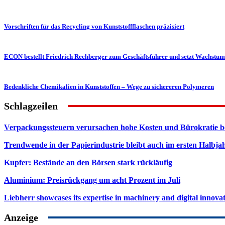
Vorschriften für das Recycling von Kunststoffflaschen präzisiert
ECON bestellt Friedrich Rechberger zum Geschäftsführer und setzt Wachstums
Bedenkliche Chemikalien in Kunststoffen – Wege zu sichereren Polymeren
Schlagzeilen
Verpackungssteuern verursachen hohe Kosten und Bürokratie b
Trendwende in der Papierindustrie bleibt auch im ersten Halbja
Kupfer: Bestände an den Börsen stark rückläufig
Aluminium: Preisrückgang um acht Prozent im Juli
Liebherr showcases its expertise in machinery and digital innovat
Anzeige