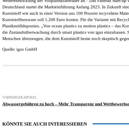
Weiterentwicklung der Vollplastikfahrräder an.“ Das Fahrrad Start-up
Deutschland startet die Markteinführung Anfang 2023. In Zukunft sind
Kunststoff wie auch in einer Version aus 100 Prozent recyceltem Mater
Kunststoffneuware soll 1.200 Euro kosten. Für die Variante mit Recy
Plastikmülldeponien. „Von ocean plastics zu motion plastics – das Ko
die Zustandsüberwachung durch smart plastics von igus einzubauen. 
Menschen überzeugen, die dem Kunststoff heute noch skeptisch gege
Quelle: igus GmbH
Teilen
VORHERIGER ARTIKEL
Abwassergebühren zu hoch – Mehr Transparenz und Wettbewerbso
KÖNNTE SIE AUCH INTERESSIEREN