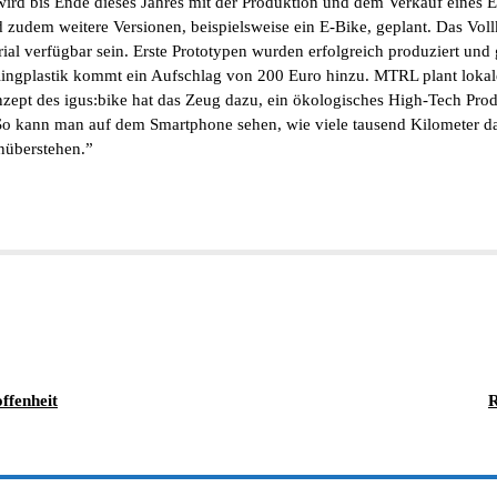
 wird bis Ende dieses Jahres mit der Produktion und dem Verkauf eines 
 zudem weitere Versionen, beispielsweise ein E-Bike, geplant. Das Vollk
ial verfügbar sein. Erste Prototypen wurden erfolgreich produziert und 
clingplastik kommt ein Aufschlag von 200 Euro hinzu. MTRL plant lokal
nzept des igus:bike hat das Zeug dazu, ein ökologisches High-Tech Pro
So kann man auf dem Smartphone sehen, wie viele tausend Kilometer da
nüberstehen.”
ffenheit
R