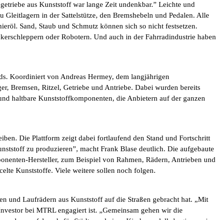
adgetriebe aus Kunststoff war lange Zeit undenkbar.” Leichte und
Gleitlagern in der Sattelstütze, den Bremshebeln und Pedalen. Alle
ieröl. Sand, Staub und Schmutz können sich so nicht festsetzen.
Ackerschleppern oder Robotern. Und auch in der Fahrradindustrie haben
ads. Koordiniert von Andreas Hermey, dem langjährigen
r, Bremsen, Ritzel, Getriebe und Antriebe. Dabei wurden bereits
 und haltbare Kunststoffkomponenten, die Anbietern auf der ganzen
ben. Die Plattform zeigt dabei fortlaufend den Stand und Fortschritt
nststoff zu produzieren”, macht Frank Blase deutlich. Die aufgebaute
omponenten-Hersteller, zum Beispiel von Rahmen, Rädern, Antrieben und
celte Kunststoffe. Viele weitere sollen noch folgen.
n und Laufrädern aus Kunststoff auf die Straßen gebracht hat. „Mit
s Investor bei MTRL engagiert ist. „Gemeinsam gehen wir die