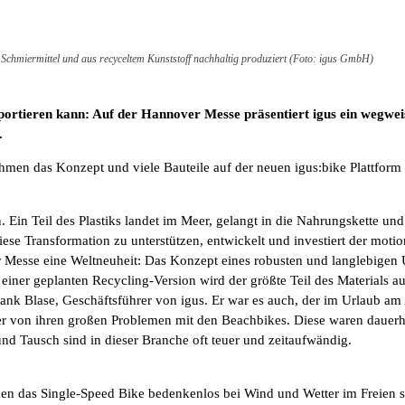
 Schmiermittel und aus recyceltem Kunststoff nachhaltig produziert (Foto: igus GmbH)
ortieren kann: Auf der Hannover Messe präsentiert igus ein wegwei
.
en das Konzept und viele Bauteile auf der neuen igus:bike Plattform fü
 Ein Teil des Plastiks landet im Meer, gelangt in die Nahrungskette un
ese Transformation zu unterstützen, entwickelt und investiert der motion
er Messe eine Weltneuheit: Das Konzept eines robusten und langlebige
einer geplanten Recycling-Version wird der größte Teil des Materials a
rank Blase, Geschäftsführer von igus. Er war es auch, der im Urlaub am A
 er von ihren großen Problemen mit den Beachbikes. Diese waren dauer
nd Tausch sind in dieser Branche oft teuer und zeitaufwändig.
können das Single-Speed Bike bedenkenlos bei Wind und Wetter im Freien