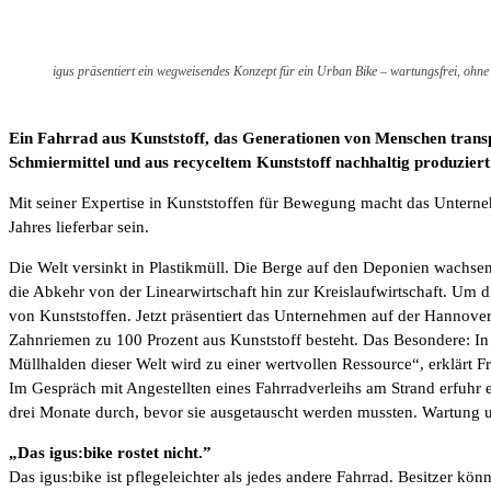
igus präsentiert ein wegweisendes Konzept für ein Urban Bike – wartungsfrei, ohne
Ein Fahrrad aus Kunststoff, das Generationen von Menschen transp
Schmiermittel und aus recyceltem Kunststoff nachhaltig produziert
Mit seiner Expertise in Kunststoffen für Bewegung macht das Unternehm
Jahres lieferbar sein.
Die Welt versinkt in Plastikmüll. Die Berge auf den Deponien wachsen.
die Abkehr von der Linearwirtschaft hin zur Kreislaufwirtschaft. Um di
von Kunststoffen. Jetzt präsentiert das Unternehmen auf der Hannov
Zahnriemen zu 100 Prozent aus Kunststoff besteht. Das Besondere: In 
Müllhalden dieser Welt wird zu einer wertvollen Ressource“, erklärt F
Im Gespräch mit Angestellten eines Fahrradverleihs am Strand erfuhr
drei Monate durch, bevor sie ausgetauscht werden mussten. Wartung u
„Das igus:bike rostet nicht.”
Das igus:bike ist pflegeleichter als jedes andere Fahrrad. Besitzer 