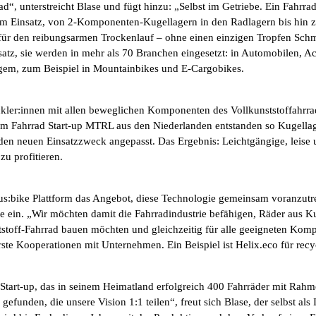
Rad“, unterstreicht Blase und fügt hinzu: „Selbst im Getriebe. Ein Fahrr
 Einsatz, von 2-Komponenten-Kugellagern in den Radlagern bis hin zu 
n für den reibungsarmen Trockenlauf – ohne einen einzigen Tropfen Schm
insatz, sie werden in mehr als 70 Branchen eingesetzt: in Automobilen, 
Langem, zum Beispiel in Mountainbikes und E-Cargobikes.
ickler:innen mit allen beweglichen Komponenten des Vollkunststoffahrr
m Fahrrad Start-up MTRL aus den Niederlanden entstanden so Kugellage
den neuen Einsatzzweck angepasst. Das Ergebnis: Leichtgängige, leise
zu profitieren.
us:bike Plattform das Angebot, diese Technologie gemeinsam voranzutrei
e ein. „Wir möchten damit die Fahrradindustrie befähigen, Räder aus Ku
Kunststoff-Fahrrad bauen möchten und gleichzeitig für alle geeigneten K
erste Kooperationen mit Unternehmen. Ein Beispiel ist Helix.eco für recy
Start-up, das in seinem Heimatland erfolgreich 400 Fahrräder mit Rahme
funden, die unsere Vision 1:1 teilen“, freut sich Blase, der selbst al