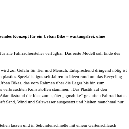
sendes Konzept für ein Urban Bike – wartungsfrei, ohne
r alle Fahrradhersteller verfügbar. Das erste Modell soll Ende des
d wird zur Gefahr für Tier und Mensch. Entsprechend dringend nötig ist
 plastics-Spezialist igus seit Jahren in Ideen rund um das Recycling
n Urban Bikes, das vom Rahmen über die Lager bis hin zum
us verbrauchten Kunststoffen stammen. „Das Plastik auf den
tlantikstrand die Idee zum später „igus:bike“ getauften Fahrrad hatte.
haft Sand, Wind und Salzwasser ausgesetzt und hielten manchmal nur
 stehen lassen und in Sekundenschnelle mit einem Gartenschlauch