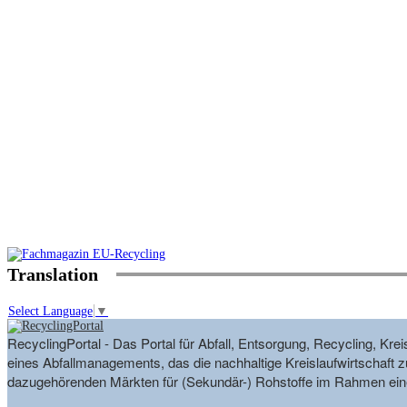
Translation
Select Language
▼
RecyclingPortal - Das Portal für Abfall, Entsorgung, Recycling, K
eines Abfallmanagements, das die nachhaltige Kreislaufwirtschaft zu
dazugehörenden Märkten für (Sekundär-) Rohstoffe im Rahmen eine