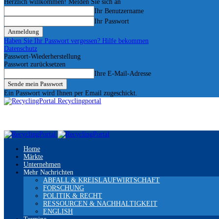
Herzlich willkommen! Melden Sie sich an
Ihr Benutzername
Ihr Passwort
Haben Sie Ihr Passwort vergessen? Hilfe bekommen
Datenschutz
Passwort-Wiederherstellung
Passwort zurücksetzen
Ihre E-Mail-Adresse
Ein Passwort wird Ihnen per Email zugeschickt.
Recyclingportal
Home
Märkte
Unternehmen
Mehr Nachrichten
ABFALL & KREISLAUFWIRTSCHAFT
FORSCHUNG
POLITIK & RECHT
RESSOURCEN & NACHHALTIGKEIT
ENGLISH