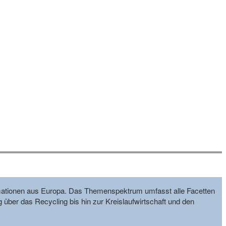
formationen aus Europa. Das Themenspektrum umfasst alle Facetten
g über das Recycling bis hin zur Kreislaufwirtschaft und den