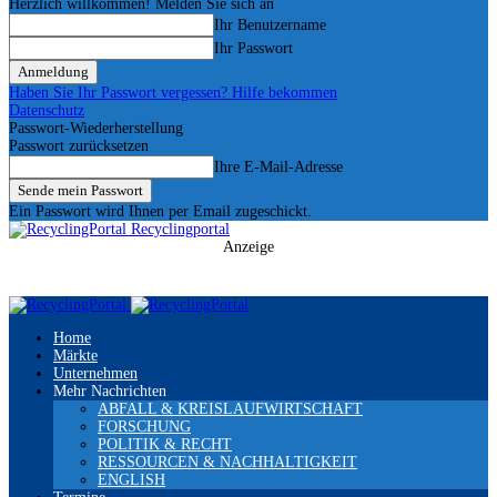
Herzlich willkommen! Melden Sie sich an
Ihr Benutzername
Ihr Passwort
Haben Sie Ihr Passwort vergessen? Hilfe bekommen
Datenschutz
Passwort-Wiederherstellung
Passwort zurücksetzen
Ihre E-Mail-Adresse
Ein Passwort wird Ihnen per Email zugeschickt.
Recyclingportal
Anzeige
Home
Märkte
Unternehmen
Mehr Nachrichten
ABFALL & KREISLAUFWIRTSCHAFT
FORSCHUNG
POLITIK & RECHT
RESSOURCEN & NACHHALTIGKEIT
ENGLISH