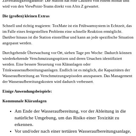
Zuverlässigkeitsgarantie: Die Station hat eine Laufzeit von einem Monat und
wird von den ViewPoint-Teams direkt von A bis Z gewartet.
Die (großen) kleinen Extras
Schnell und richtig reagieren: ToxMate ist ein Frühwarnsystem in Echtzeit, das
im Falle eines festgestellten Problems eine schnelle Reaktion ermöglicht.
Darüber hinaus ist die Station einstellbar und kann an jede spezifische Situation
angepasst werden.
Durchgehende Überwachung vor Ort, sieben Tage pro Woche: Dadurch können
wiederkehrende Verschmutzungsspitzen und deren Ursachen identifiziert
werden. Eine bessere Steuerung von Kläranlagen oder
Trinkwasseraufbereitungsanlagen. Endlich ist es möglich, die Kapazitäten der
Wasseraufbereitung an Verschmutzungsepisoden anzupassen. Das Management
der Wasseraufbereitungskosten wird dadurch verbessert.
Einige Anwendungsbeispiele:
Kommunale Kläranlagen
Am Ende der Wasseraufbereitung, vor der Ableitung in die
natürliche Umgebung, um das Risiko einer Toxizität zu
erkennen.
Vor und/oder nach einer tertiären Wasseraufbereitungsanlage,