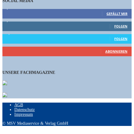
SOCIAL MEDIA
9,863
Fans
GEFÄLLT MIR
1,662
Follower
FOLGEN
15,658
Follower
FOLGEN
460
Abonnenten
ABONNIEREN
UNSERE FACHMAGAZINE
AGB
Datenschutz
Impressum
© MSV Mediaservice & Verlag GmbH