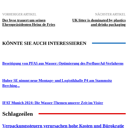
VORHERIGER ARTIKEL
NÄCHSTER ARTIKEL
Der bvse trauert um seinen
UK litter is dominated by plastics
Ehrenpräsidenten Heinz de Fries
and drinks packaging
KÖNNTE SIE AUCH INTERESSIEREN
Beseitigung von PFAS aus Wasser: Optimierung des PerfluorAd-Verfahrens
Huber SE nimmt neue Montage- und Logistikhalle P4 am Stammsitz
Berching...
IFAT Munich 2024: Die Wasser-Themen unserer Zeit im Visier
Schlagzeilen
Verpackungssteuern verursachen hohe Kosten und Bürokratie