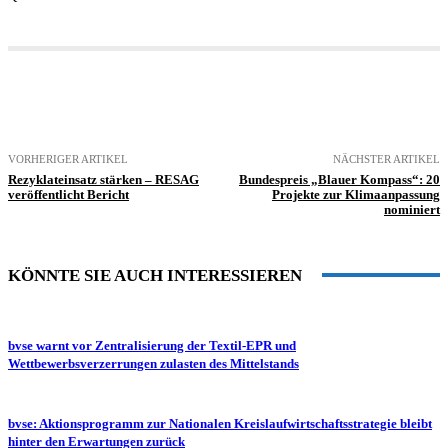
VORHERIGER ARTIKEL
NÄCHSTER ARTIKEL
Rezyklateinsatz stärken – RESAG
Bundespreis „Blauer Kompass“: 20
veröffentlicht Bericht
Projekte zur Klimaanpassung
nominiert
KÖNNTE SIE AUCH INTERESSIEREN
bvse warnt vor Zentralisierung der Textil-EPR und
Wettbewerbsverzerrungen zulasten des Mittelstands
bvse: Aktionsprogramm zur Nationalen Kreislaufwirtschaftsstrategie bleibt
hinter den Erwartungen zurück