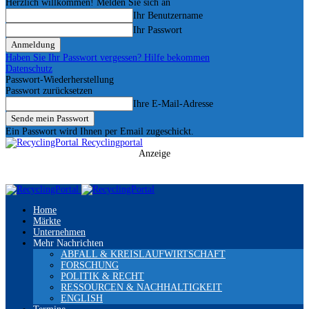
Herzlich willkommen! Melden Sie sich an
Ihr Benutzername
Ihr Passwort
Haben Sie Ihr Passwort vergessen? Hilfe bekommen
Datenschutz
Passwort-Wiederherstellung
Passwort zurücksetzen
Ihre E-Mail-Adresse
Ein Passwort wird Ihnen per Email zugeschickt.
Recyclingportal
Anzeige
Home
Märkte
Unternehmen
Mehr Nachrichten
ABFALL & KREISLAUFWIRTSCHAFT
FORSCHUNG
POLITIK & RECHT
RESSOURCEN & NACHHALTIGKEIT
ENGLISH