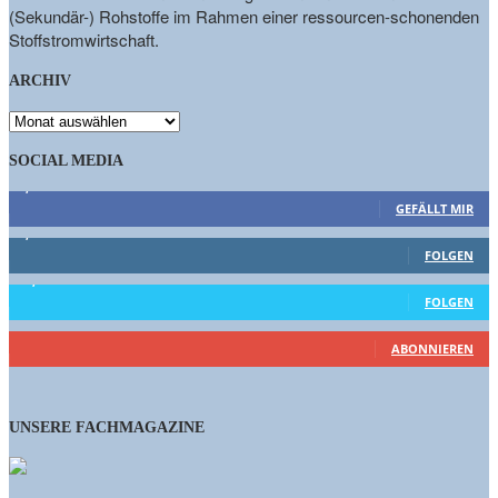
(Sekundär-) Rohstoffe im Rahmen einer ressourcen-schonenden
Stoffstromwirtschaft.
ARCHIV
ARCHIV
SOCIAL MEDIA
9,863
Fans
GEFÄLLT MIR
1,662
Follower
FOLGEN
15,658
Follower
FOLGEN
461
Abonnenten
ABONNIEREN
UNSERE FACHMAGAZINE