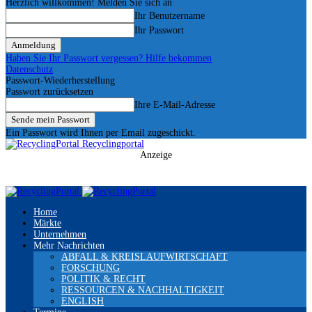
Herzlich willkommen! Melden Sie sich an
Ihr Benutzername
Ihr Passwort
Haben Sie Ihr Passwort vergessen? Hilfe bekommen
Datenschutz
Passwort-Wiederherstellung
Passwort zurücksetzen
Ihre E-Mail-Adresse
Ein Passwort wird Ihnen per Email zugeschickt.
Recyclingportal
Anzeige
Home
Märkte
Unternehmen
Mehr Nachrichten
ABFALL & KREISLAUFWIRTSCHAFT
FORSCHUNG
POLITIK & RECHT
RESSOURCEN & NACHHALTIGKEIT
ENGLISH