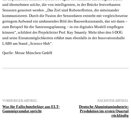
und übernehmen solche, die von intelligenten, in der Brücke festverbauten
Sensoren generiert werden. „Das Ziel sind Roboterflotten, die miteinander
kommunizieren. Durch die Fusion der Sensordaten entsteht mit vergleichsweise
geringem Aufwand ein umfassendes Bild des Bauwerkszustands, das wir dann –
zum Beispiel für die Sanierungsplanung – in ein digitales Modell einpflegen
können“, schildert der Projektleiter Prof. Kay Smarsly. Mehr über den I-DOG
und seine Einsatzmöglichkeiten erfährt man ebenfalls in der Innovationshalle
LAB0 am Stand „Science Hub“.
Quelle: Messe München GmbH
VORHERIGER ARTIKEL
NÄCHSTER ARTIKEL
Was für Fallschutzbeläge aus ELT-
Deutsche Aluminiumindustrie:
Gummigranulat spricht
Produktion im ersten Quartal
rückläufig