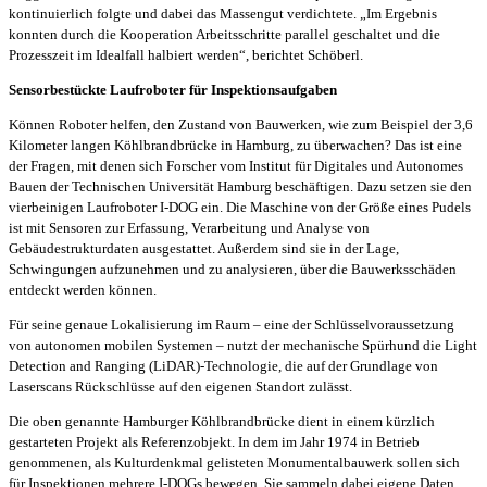
kontinuierlich folgte und dabei das Massengut verdichtete. „Im Ergebnis
konnten durch die Kooperation Arbeitsschritte parallel geschaltet und die
Prozesszeit im Idealfall halbiert werden“, berichtet Schöberl.
Sensorbestückte Laufroboter für Inspektionsaufgaben
Können Roboter helfen, den Zustand von Bauwerken, wie zum Beispiel der 3,6
Kilometer langen Köhlbrandbrücke in Hamburg, zu überwachen? Das ist eine
der Fragen, mit denen sich Forscher vom Institut für Digitales und Autonomes
Bauen der Technischen Universität Hamburg beschäftigen. Dazu setzen sie den
vierbeinigen Laufroboter I-DOG ein. Die Maschine von der Größe eines Pudels
ist mit Sensoren zur Erfassung, Verarbeitung und Analyse von
Gebäudestrukturdaten ausgestattet. Außerdem sind sie in der Lage,
Schwingungen aufzunehmen und zu analysieren, über die Bauwerksschäden
entdeckt werden können.
Für seine genaue Lokalisierung im Raum – eine der Schlüsselvoraussetzung
von autonomen mobilen Systemen – nutzt der mechanische Spürhund die Light
Detection and Ranging (LiDAR)-Technologie, die auf der Grundlage von
Laserscans Rückschlüsse auf den eigenen Standort zulässt.
Die oben genannte Hamburger Köhlbrandbrücke dient in einem kürzlich
gestarteten Projekt als Referenzobjekt. In dem im Jahr 1974 in Betrieb
genommenen, als Kulturdenkmal gelisteten Monumentalbauwerk sollen sich
für Inspektionen mehrere I-DOGs bewegen. Sie sammeln dabei eigene Daten