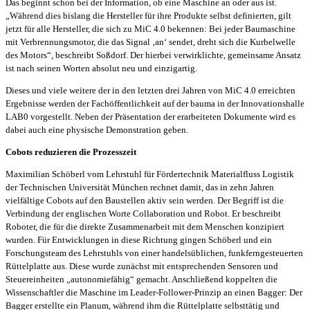
Das beginnt schon bei der Information, ob eine Maschine an oder aus ist.
„Während dies bislang die Hersteller für ihre Produkte selbst definierten, gilt
jetzt für alle Hersteller, die sich zu MiC 4.0 bekennen: Bei jeder Baumaschine
mit Verbrennungsmotor, die das Signal ‚an‘ sendet, dreht sich die Kurbelwelle
des Motors“, beschreibt Soßdorf. Der hierbei verwirklichte, gemeinsame Ansatz
ist nach seinen Worten absolut neu und einzigartig.
Dieses und viele weitere der in den letzten drei Jahren von MiC 4.0 erreichten
Ergebnisse werden der Fachöffentlichkeit auf der bauma in der Innovationshalle
LAB0 vorgestellt. Neben der Präsentation der erarbeiteten Dokumente wird es
dabei auch eine physische Demonstration geben.
Cobots reduzieren die Prozesszeit
Maximilian Schöberl vom Lehrstuhl für Fördertechnik Materialfluss Logistik
der Technischen Universität München rechnet damit, das in zehn Jahren
vielfältige Cobots auf den Baustellen aktiv sein werden. Der Begriff ist die
Verbindung der englischen Worte Collaboration und Robot. Er beschreibt
Roboter, die für die direkte Zusammenarbeit mit dem Menschen konzipiert
wurden. Für Entwicklungen in diese Richtung gingen Schöberl und ein
Forschungsteam des Lehrstuhls von einer handelsüblichen, funkferngesteuerten
Rüttelplatte aus. Diese wurde zunächst mit entsprechenden Sensoren und
Steuereinheiten „autonomiefähig“ gemacht. Anschließend koppelten die
Wissenschaftler die Maschine im Leader-Follower-Prinzip an einen Bagger: Der
Bagger erstellte ein Planum, während ihm die Rüttelplatte selbsttätig und