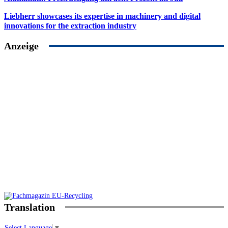
Liebherr showcases its expertise in machinery and digital
innovations for the extraction industry
Anzeige
Translation
Select Language
▼