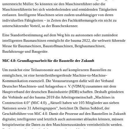
unterstreicht Müller. So könnten sie den Maschinenführer oder die
Maschinenführerin bei sich wiederholenden und ermüdenden Tätigkeiten
entlasten. Intelligente Maschinen seien zudem unabhängiger von deren
individuellen Fähigkeiten – in Zeiten des Fachkräftemangels ein nicht zu
unterschätzender Vorteil, so der Branchenkenner.
Eine Standortbestimmung auf dem Weg hin zu autonomen oder zumindest
intelligenten Baumaschinen ermöglicht die bauma 2022, die weltweit führende
Messe für Baumaschinen, Baustoffmaschinen, Bergbaumaschinen,
Baufahrzeuge und Baugeräte.
MiC 4.0: Grundlagenarbeit für die Baustelle der Zukunft
Um zunächst eine Teilautonomie auch auf komplexeren Baustellen zu
ermöglichen, ist eine herstellerübergreifende Machine-to-Machine-
Kommunikation essenziell. Die Voraussetzungen dafür will der Verband
Deutscher Maschinen- und Anlagenbau e. V. (VDMA) zusammen mit dem
Hauptverband der deutschen Bauindustrie (HDB) schaffen. Deshalb gründeten
die Verbände auf der bauma 2019 die Arbeitsgemeinschaft „Machines in
Construction 4.0“ (MiC 4.0). „Aktuell haben wir 105 Mitglieder aus sieben
Nationen sowie 31 Arbeitsgruppen“, berichtet Dr. Darius Soßdorf, der
Geschäftsführer von MiC 4.0. Damit die Prozesse auf den Baustellen in Zukunft
digitaler, intelligenter und letztlich auch autonomer ablaufen können, müssen
beispielsweise die Daten zu den Maschinenzuständen vereinheitlicht werden.