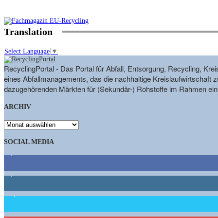
Translation
Select Language
▼
RecyclingPortal - Das Portal für Abfall, Entsorgung, Recycling, K
eines Abfallmanagements, das die nachhaltige Kreislaufwirtschaft zu
dazugehörenden Märkten für (Sekundär-) Rohstoffe im Rahmen eine
ARCHIV
ARCHIV
SOCIAL MEDIA
9,863
Fans
1,662
Follower
15,658
Follower
460
Abonnenten