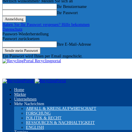
Herzlich willkommen! Melden Sie sich an
Ihr Benutzername
Ihr Passwort
Haben Sie Ihr Passwort vergessen? Hilfe bekommen
Datenschutz
Passwort-Wiederherstellung
Passwort zurücksetzen
Ihre E-Mail-Adresse
Ein Passwort wird Ihnen per Email zugeschickt.
Recyclingportal
Home
Märkte
Unternehmen
Mehr Nachrichten
ABFALL & KREISLAUFWIRTSCHAFT
FORSCHUNG
POLITIK & RECHT
RESSOURCEN & NACHHALTIGKEIT
ENGLISH