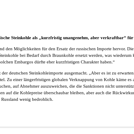
ische Steinkohle als „kurzfristig unangenehm, aber verkraftbar“ für 
d den Möglichkeiten für den Ersatz der russischen Importe hervor. Di
e Steinkohle bei Bedarf durch Braunkohle ersetzt werden, was wiederum
solchen Embargos dürfte eher kurzfristigen Charakter haben.“
t der deutschen Steinkohleimporte ausgemacht. „Aber es ist zu erwart
tel. Zu einer längerfristigen globalen Verknappung von Kohle käme es
suchen, auf Abnehmer auszuweichen, die die Sanktionen nicht unterstü
en auf die Kohlepreise überschaubar bleiben, aber auch die Rückwirkung
r Russland wenig bedrohlich.