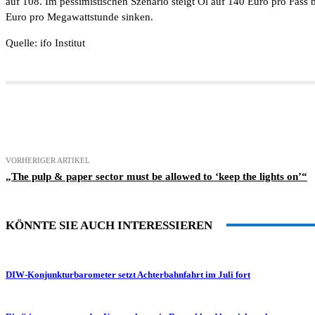
auf 108. Im pessimistischen Szenario steigt Öl auf 140 Euro pro Fass
Euro pro Megawattstunde sinken.
Quelle: ifo Institut
Teilen
VORHERIGER ARTIKEL
„The pulp & paper sector must be allowed to ‘keep the lights on’“
KÖNNTE SIE AUCH INTERESSIEREN
DIW-Konjunkturbarometer setzt Achterbahnfahrt im Juli fort