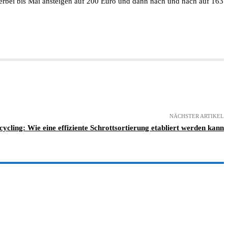
hierbei bis Mai ansteigen auf 200 Euro und dann nach und nach auf 163
NÄCHSTER ARTIKEL
cycling: Wie eine effiziente Schrottsortierung etabliert werden kann