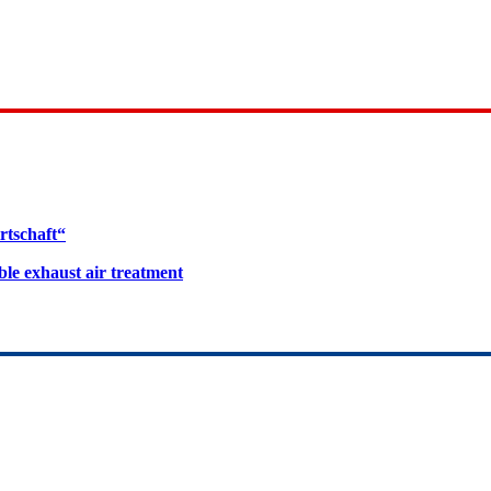
rtschaft“
le exhaust air treatment