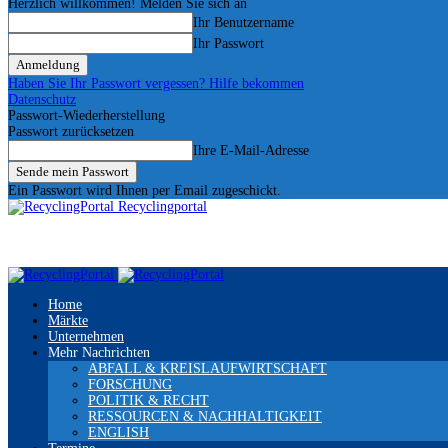
Herzlich willkommen! Melden Sie sich an
Ihr Benutzername
Ihr Passwort
Haben Sie Ihr Passwort vergessen? Hilfe bekommen
Datenschutz
Passwort-Wiederherstellung
Passwort zurücksetzen
Ihre E-Mail-Adresse
Ein Passwort wird Ihnen per Email zugeschickt.
Recyclingportal
Home
Märkte
Unternehmen
Mehr Nachrichten
ABFALL & KREISLAUFWIRTSCHAFT
FORSCHUNG
POLITIK & RECHT
RESSOURCEN & NACHHALTIGKEIT
ENGLISH