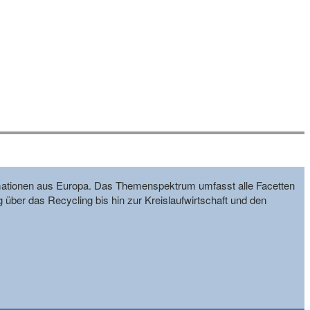
formationen aus Europa. Das Themenspektrum umfasst alle Facetten
g über das Recycling bis hin zur Kreislaufwirtschaft und den