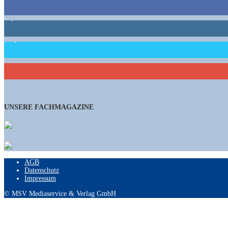
1,662
Follower
15,658
Follower
460
Abonnenten
UNSERE FACHMAGAZINE
AGB
Datenschutz
Impressum
© MSV Mediaservice & Verlag GmbH