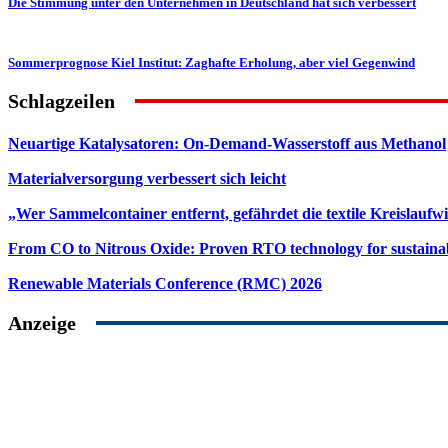
Die Stimmung unter den Unternehmen in Deutschland hat sich verbessert
Sommerprognose Kiel Institut: Zaghafte Erholung, aber viel Gegenwind
Schlagzeilen
Neuartige Katalysatoren: On-Demand-Wasserstoff aus Methanol
Materialversorgung verbessert sich leicht
„Wer Sammelcontainer entfernt, gefährdet die textile Kreislaufwi
From CO to Nitrous Oxide: Proven RTO technology for sustainab
Renewable Materials Conference (RMC) 2026
Anzeige