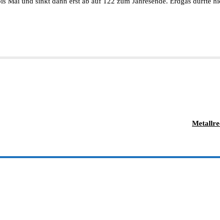
 bis Mai und sinkt dann erst ab auf 122 zum Jahresende. Erdgas dürfte 
Metallre