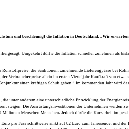
chstum und beschleunigt die Inflation in Deutschland. „Wir erwarte
rhergesagt. Umgekehrt dürfte die Inflation schneller zunehmen als bislan
ne Rohstoffpreise, die Sanktionen, zunehmende Lieferengpässe bei Rohm
der Verbraucherpreise allein im ersten Vierteljahr Kaufkraft von etwa se
Konjunktur einen kräftigen Schub geben.“ Im kommenden Jahr wird das 
 die unter anderem eine unterschiedliche Entwicklung der Energiepreise
nt steigen. Die Ausrüstungsinvestitionen der Unternehmen werden zwisc
2,29 Millionen Menschen Menschen. Jedoch dürfte die Kurzarbeit im pess
1 Euro pro Fass schrittweise sinkt auf 82 Euro zum Jahresende, und der 