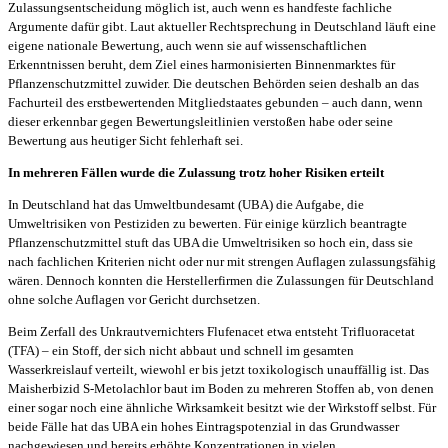
Zulassungsentscheidung möglich ist, auch wenn es handfeste fachliche
Argumente dafür gibt. Laut aktueller Rechtsprechung in Deutschland läuft eine
eigene nationale Bewertung, auch wenn sie auf wissenschaftlichen
Erkenntnissen beruht, dem Ziel eines harmonisierten Binnenmarktes für
Pflanzenschutzmittel zuwider. Die deutschen Behörden seien deshalb an das
Fachurteil des erstbewertenden Mitgliedstaates gebunden – auch dann, wenn
dieser erkennbar gegen Bewertungsleitlinien verstoßen habe oder seine
Bewertung aus heutiger Sicht fehlerhaft sei.
In mehreren Fällen wurde die Zulassung trotz hoher Risiken erteilt
In Deutschland hat das Umweltbundesamt (UBA) die Aufgabe, die
Umweltrisiken von Pestiziden zu bewerten. Für einige kürzlich beantragte
Pflanzenschutzmittel stuft das UBA die Umweltrisiken so hoch ein, dass sie
nach fachlichen Kriterien nicht oder nur mit strengen Auflagen zulassungsfähig
wären. Dennoch konnten die Herstellerfirmen die Zulassungen für Deutschland
ohne solche Auflagen vor Gericht durchsetzen.
Beim Zerfall des Unkrautvernichters Flufenacet etwa entsteht Trifluoracetat
(TFA) – ein Stoff, der sich nicht abbaut und schnell im gesamten
Wasserkreislauf verteilt, wiewohl er bis jetzt toxikologisch unauffällig ist. Das
Maisherbizid S-Metolachlor baut im Boden zu mehreren Stoffen ab, von denen
einer sogar noch eine ähnliche Wirksamkeit besitzt wie der Wirkstoff selbst. Für
beide Fälle hat das UBA ein hohes Eintragspotenzial in das Grundwasser
nachgewiesen und bereits erhöhte Konzentrationen in vielen