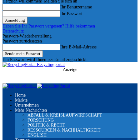
Herzlich willkommen! Melden Sie sich an
Ihr Benutzername
Ihr Passwort
Haben Sie Ihr Passwort vergessen? Hilfe bekommen
Datenschutz
Passwort-Wiederherstellung
Passwort zurücksetzen
Ihre E-Mail-Adresse
Ein Passwort wird Ihnen per Email zugeschickt.
Recyclingportal
Anzeige
Home
Märkte
Unternehmen
Mehr Nachrichten
ABFALL & KREISLAUFWIRTSCHAFT
FORSCHUNG
POLITIK & RECHT
RESSOURCEN & NACHHALTIGKEIT
ENGLISH