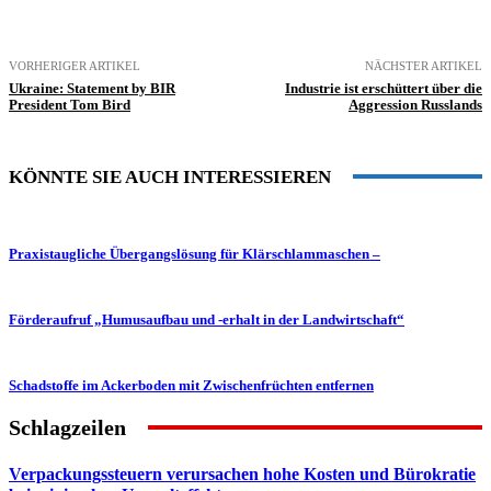
VORHERIGER ARTIKEL
NÄCHSTER ARTIKEL
Ukraine: Statement by BIR
Industrie ist erschüttert über die
President Tom Bird
Aggression Russlands
KÖNNTE SIE AUCH INTERESSIEREN
Praxistaugliche Übergangslösung für Klärschlammaschen –
Förderaufruf „Humusaufbau und -erhalt in der Landwirtschaft“
Schadstoffe im Ackerboden mit Zwischenfrüchten entfernen
Schlagzeilen
Verpackungssteuern verursachen hohe Kosten und Bürokratie