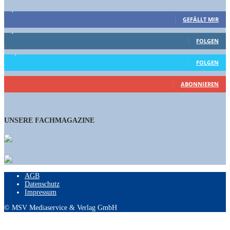
9,863
Fans
GEFÄLLT MIR
1,662
Follower
FOLGEN
15,658
Follower
FOLGEN
460
Abonnenten
ABONNIEREN
UNSERE FACHMAGAZINE
AGB
Datenschutz
Impressum
© MSV Mediaservice & Verlag GmbH