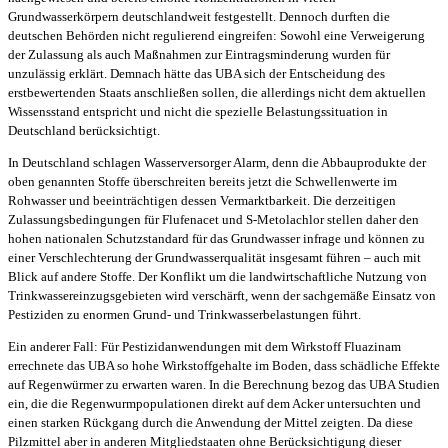
Grundwasserkörpern deutschlandweit festgestellt. Dennoch durften die
deutschen Behörden nicht regulierend eingreifen: Sowohl eine Verweigerung
der Zulassung als auch Maßnahmen zur Eintragsminderung wurden für
unzulässig erklärt. Demnach hätte das UBA sich der Entscheidung des
erstbewertenden Staats anschließen sollen, die allerdings nicht dem aktuellen
Wissensstand entspricht und nicht die spezielle Belastungssituation in
Deutschland berücksichtigt.
In Deutschland schlagen Wasserversorger Alarm, denn die Abbauprodukte der
oben genannten Stoffe überschreiten bereits jetzt die Schwellenwerte im
Rohwasser und beeinträchtigen dessen Vermarktbarkeit. Die derzeitigen
Zulassungsbedingungen für Flufenacet und S-Metolachlor stellen daher den
hohen nationalen Schutzstandard für das Grundwasser infrage und können zu
einer Verschlechterung der Grundwasserqualität insgesamt führen – auch mit
Blick auf andere Stoffe. Der Konflikt um die landwirtschaftliche Nutzung von
Trinkwassereinzugsgebieten wird verschärft, wenn der sachgemäße Einsatz von
Pestiziden zu enormen Grund- und Trinkwasserbelastungen führt.
Ein anderer Fall: Für Pestizidanwendungen mit dem Wirkstoff Fluazinam
errechnete das UBA so hohe Wirkstoffgehalte im Boden, dass schädliche Effekte
auf Regenwürmer zu erwarten waren. In die Berechnung bezog das UBA Studien
ein, die die Regenwurmpopulationen direkt auf dem Acker untersuchten und
einen starken Rückgang durch die Anwendung der Mittel zeigten. Da diese
Pilzmittel aber in anderen Mitgliedstaaten ohne Berücksichtigung dieser