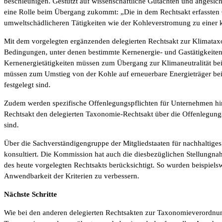
beschleunigen. Gestützt auf wissenschaftliche Gutachten und angesicht
eine Rolle beim Übergang zukommt: „Die in dem Rechtsakt erfassten 
umweltschädlicheren Tätigkeiten wie der Kohleverstromung zu einer 
Mit dem vorgelegten ergänzenden delegierten Rechtsakt zur Klimatax
Bedingungen, unter denen bestimmte Kernenergie- und Gastätigkeiten 
Kernenergietätigkeiten müssen zum Übergang zur Klimaneutralität beit
müssen zum Umstieg von der Kohle auf erneuerbare Energieträger beit
festgelegt sind.
Zudem werden spezifische Offenlegungspflichten für Unternehmen hins
Rechtsakt den delegierten Taxonomie-Rechtsakt über die Offenlegungs
sind.
Über die Sachverständigengruppe der Mitgliedstaaten für nachhaltige
konsultiert. Die Kommission hat auch die diesbezüglichen Stellungnah
des heute vorgelegten Rechtsakts berücksichtigt. So wurden beispie
Anwendbarkeit der Kriterien zu verbessern.
Nächste Schritte
Wie bei den anderen delegierten Rechtsakten zur Taxonomieverordnun