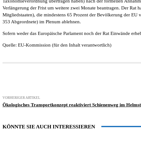
Taxonomieverordnung übertragen haben) nach der formellen Annahme v
Verlängerung der Frist um weitere zwei Monate beantragen. Der Rat hat
Mitgliedstaaten), die mindestens 65 Prozent der Bevölkerung der EU 
353 Abgeordnete) im Plenum ablehnen.
Sofern weder das Europäische Parlament noch der Rat Einwände erheben
Quelle: EU-Kommission (für den Inhalt verantwortlich)
Teilen
VORHERIGER ARTIKEL
Ökologisches Transportkonzept reaktiviert Schienenweg im Helmst
KÖNNTE SIE AUCH INTERESSIEREN