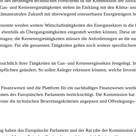
s des derzeitigen technischen Fortschritts ist die Kommission der Auffa
Gas- und Kernenergietätigkeiten stehen im Einklang mit den Klima- un
klimaneutralen Zukunft mit überwiegend erneuerbaren Energieträgern b
onomie werden weitere Wirtschaftstätigkeiten des Energiesektors in di
ebenfalls als Übergangstätigkeiten eingestuft werden können. Diese s
ragen; die Kernenergietätigkeiten müssen die Anforderungen an die nukl
ragen. Für alle genannten Tätigkeiten gelten noch weitere spezifische
ichtlich ihrer Tätigkeiten im Gas- und Kernenergiesektor festgelegt. 
pflichten geändert. So sollen Anleger erkennen können, welche Invest
s Finanzwesen und die Plattform für ein nachhaltiges Finanzwesen wur
men des Europäischen Parlaments berücksichtigt. Die Kommission hat di
lsweise die technischen Bewertungskriterien angepasst und Offenlegun
g haben das Europäische Parlament und der Rat (die der Kommission di