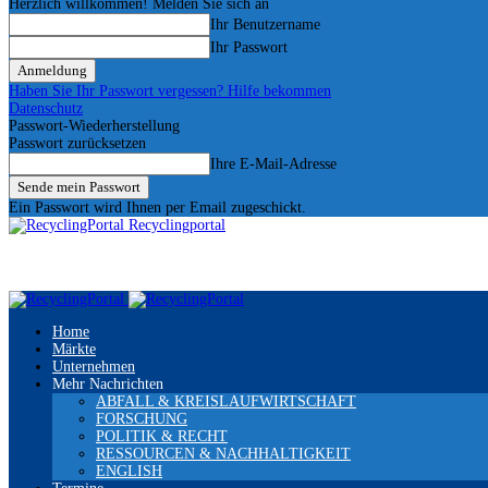
Herzlich willkommen! Melden Sie sich an
Ihr Benutzername
Ihr Passwort
Haben Sie Ihr Passwort vergessen? Hilfe bekommen
Datenschutz
Passwort-Wiederherstellung
Passwort zurücksetzen
Ihre E-Mail-Adresse
Ein Passwort wird Ihnen per Email zugeschickt.
Recyclingportal
Home
Märkte
Unternehmen
Mehr Nachrichten
ABFALL & KREISLAUFWIRTSCHAFT
FORSCHUNG
POLITIK & RECHT
RESSOURCEN & NACHHALTIGKEIT
ENGLISH