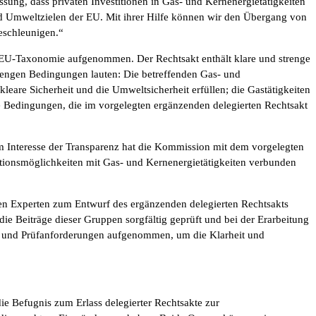
ssung, dass privaten Investitionen in Gas- und Kernenergietätigkeiten
d Umweltzielen der EU. Mit ihrer Hilfe können wir den Übergang von
eschleunigen.“
e EU-Taxonomie aufgenommen. Der Rechtsakt enthält klare und strenge
trengen Bedingungen lauten: Die betreffenden Gas- und
eare Sicherheit und die Umweltsicherheit erfüllen; die Gastätigkeiten
re Bedingungen, die im vorgelegten ergänzenden delegierten Rechtsakt
Im Interesse der Transparenz hat die Kommission mit dem vorgelegten
itionsmöglichkeiten mit Gas- und Kernenergietätigkeiten verbunden
den Experten zum Entwurf des ergänzenden delegierten Rechtsakts
e Beiträge dieser Gruppen sorgfältig geprüft und bei der Erarbeitung
gs- und Prüfanforderungen aufgenommen, um die Klarheit und
e Befugnis zum Erlass delegierter Rechtsakte zur