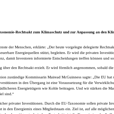
axonomie-Rechtsakt zum Klimaschutz und zur Anpassung an den Kli
enste der Menschen, erklärte: „Der heute vorgelegte delegierte Rechtsa
uerbare Energiequellen stützt, begleiten. Er wird die privaten Investit
enz, damit Investoren informierte Entscheidungen treffen können und so
g über den Rechtsakt erzielt. Er wird förmlich angenommen, sobald die
tunion zuständige Kommissarin Mairead McGuinness sagte: „Die EU hat si
Investitionen in den Übergang ist eine Voraussetzung für die Verwirkli
chädlicheren Energieträgern wie Kohle beitragen. Und wir stärken die M
el sind.“
her privater Investitionen. Durch die EU-Taxonomie sollen private Inv
cht in den Energiemix eines Mitgliedstaats ein. Ziel ist, auf alle mögl