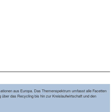
formationen aus Europa. Das Themenspektrum umfasst alle Facetten
g über das Recycling bis hin zur Kreislaufwirtschaft und den