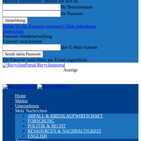
Herzlich willkommen! Melden Sie sich an
Ihr Benutzername
Ihr Passwort
Haben Sie Ihr Passwort vergessen? Hilfe bekommen
Datenschutz
Passwort-Wiederherstellung
Passwort zurücksetzen
Ihre E-Mail-Adresse
Ein Passwort wird Ihnen per Email zugeschickt.
Recyclingportal
Anzeige
Home
Märkte
Unternehmen
Mehr Nachrichten
ABFALL & KREISLAUFWIRTSCHAFT
FORSCHUNG
POLITIK & RECHT
RESSOURCEN & NACHHALTIGKEIT
ENGLISH