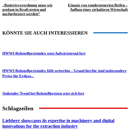
„Batterieverordnung muss wie
Einsatz von runderneuerten Reifen –
geplant in Kraft treten und
Aufbau einer zirkulären Wirtschaft
nachgebessert werden“
KÖNNTE SIE AUCH INTERESSIEREN
HWWI-Rohstoffpreisindex setzt Aufwärtstrend fort
HWWI-Rohstoffpreisindex fällt weiterhin – Grund hierfür sind insbesondere
Preise für Erdgas...
Sinkender Trend bei Rohstoffpreisen setzt sich fort
Schlagzeilen
Liebherr showcases its expertise in machinery and digital
innovations for the extraction industry