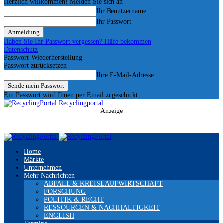
Herzlich willkommen! Melden Sie sich an
Ihr Benutzername
Ihr Passwort
Haben Sie Ihr Passwort vergessen? Hilfe bekommen
Datenschutz
Passwort-Wiederherstellung
Passwort zurücksetzen
Ihre E-Mail-Adresse
Ein Passwort wird Ihnen per Email zugeschickt.
Recyclingportal
Anzeige
Home
Märkte
Unternehmen
Mehr Nachrichten
ABFALL & KREISLAUFWIRTSCHAFT
FORSCHUNG
POLITIK & RECHT
RESSOURCEN & NACHHALTIGKEIT
ENGLISH