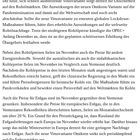
Die neue, sich schnell ausbreitende Virusvariante sorgt derzeit für Unsicherheit
auf den Rohölmärkten. Die Auswirkungen der neuen Omikron-Variante auf die
Pandemiesituation und damit auf die Weltwirtschaft sind noch nicht
abschätzbar. Sollte die neue Virusvariante zu erneuten globalen Lockdown-
Maßnahmen führen, hätte dies erhebliche Auswirkungen auf die weltweite
Rohölnachfrage. Trotz der niedrigeren Rohölpreise kündigte die OPEC+
Anfang Dezember an, dass sie an der geplanten schrittweisen Erhöhung des
Ölangebots festhalten werde.
Neben den Rohölpreisen fielen im November auch die Preise für andere
Energierohstoffe. Sowohl die australischen als auch die südafrikanischen
Kohlepreise fielen im November im Vergleich zum Vormonat deutlich.
Nachdem die Kohlepreise in den letzten Monaten stark angestiegen waren und
Rekordhöhen erreicht hatten, griff die chinesische Regierung in den Markt ein
und führte Preisobergrenzen für heimische Kohle ein. Die Maßnahme führte zu
Panikverkäufen und bewirkte einen Preisverfall auf den Weltmärkten für Kohle.
Auch die Preise für Erdgas sind im November gegenüber dem Vormonat
gesunken. Insbesondere die Preise für europäisches Erdgas, die in den
Vormonaten Rekordhöhen überschritten hatten, fielen im Monatsdurchschnitt
um über 20 %. Ein Grund für den Preisrückgang ist, dass Russland die
Erdgaslieferungen nach Europa im November wieder erhöht hat. Darüber hinaus
sorgt das milde Winterwetter in Europa derzeit für eine geringere Nachfrage
nach Erdgas. Auch die neue Virusvariante Omikron wirkt sich preisdämpfend
auf die Erdgasmärkte aus.