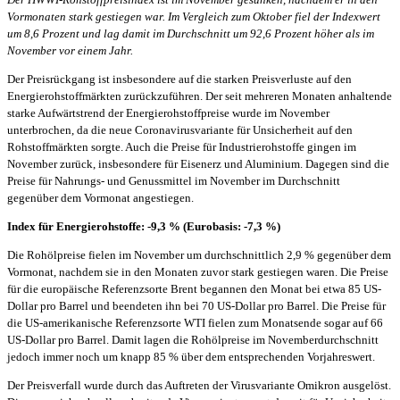
Vormonaten stark gestiegen war. Im Vergleich zum Oktober fiel der Indexwert
um 8,6 Prozent und lag damit im Durchschnitt um 92,6 Prozent höher als im
November vor einem Jahr.
Der Preisrückgang ist insbesondere auf die starken Preisverluste auf den
Energierohstoffmärkten zurückzuführen. Der seit mehreren Monaten anhaltende
starke Aufwärtstrend der Energierohstoffpreise wurde im November
unterbrochen, da die neue Coronavirusvariante für Unsicherheit auf den
Rohstoffmärkten sorgte. Auch die Preise für Industrierohstoffe gingen im
November zurück, insbesondere für Eisenerz und Aluminium. Dagegen sind die
Preise für Nahrungs- und Genussmittel im November im Durchschnitt
gegenüber dem Vormonat angestiegen.
Index für Energierohstoffe: -9,3 % (Eurobasis: -7,3 %)
Die Rohölpreise fielen im November um durchschnittlich 2,9 % gegenüber dem
Vormonat, nachdem sie in den Monaten zuvor stark gestiegen waren. Die Preise
für die europäische Referenzsorte Brent begannen den Monat bei etwa 85 US-
Dollar pro Barrel und beendeten ihn bei 70 US-Dollar pro Barrel. Die Preise für
die US-amerikanische Referenzsorte WTI fielen zum Monatsende sogar auf 66
US-Dollar pro Barrel. Damit lagen die Rohölpreise im Novemberdurchschnitt
jedoch immer noch um knapp 85 % über dem entsprechenden Vorjahreswert.
Der Preisverfall wurde durch das Auftreten der Virusvariante Omikron ausgelöst.