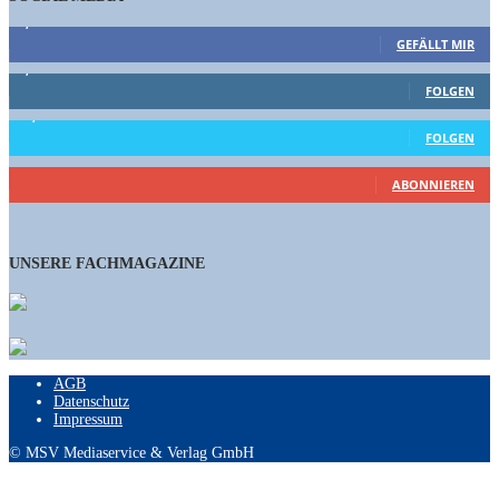
9,863
Fans
GEFÄLLT MIR
1,662
Follower
FOLGEN
15,658
Follower
FOLGEN
460
Abonnenten
ABONNIEREN
UNSERE FACHMAGAZINE
AGB
Datenschutz
Impressum
© MSV Mediaservice & Verlag GmbH