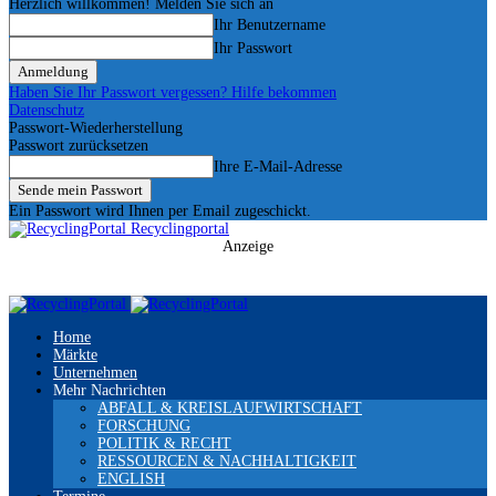
Herzlich willkommen! Melden Sie sich an
Ihr Benutzername
Ihr Passwort
Haben Sie Ihr Passwort vergessen? Hilfe bekommen
Datenschutz
Passwort-Wiederherstellung
Passwort zurücksetzen
Ihre E-Mail-Adresse
Ein Passwort wird Ihnen per Email zugeschickt.
Recyclingportal
Anzeige
Home
Märkte
Unternehmen
Mehr Nachrichten
ABFALL & KREISLAUFWIRTSCHAFT
FORSCHUNG
POLITIK & RECHT
RESSOURCEN & NACHHALTIGKEIT
ENGLISH