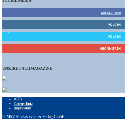
SOCIAL MEDIA
9,863
Fans
GEFÄLLT MIR
1,662
Follower
FOLGEN
15,658
Follower
FOLGEN
460
Abonnenten
ABONNIEREN
UNSERE FACHMAGAZINE
AGB
Datenschutz
Impressum
© MSV Mediaservice & Verlag GmbH