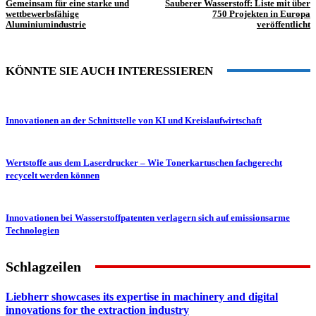
Gemeinsam für eine starke und
Sauberer Wasserstoff: Liste mit über
wettbewerbsfähige
750 Projekten in Europa
Aluminiumindustrie
veröffentlicht
KÖNNTE SIE AUCH INTERESSIEREN
Innovationen an der Schnittstelle von KI und Kreislaufwirtschaft
Wertstoffe aus dem Laserdrucker – Wie Tonerkartuschen fachgerecht
recycelt werden können
Innovationen bei Wasserstoffpatenten verlagern sich auf emissionsarme
Technologien
Schlagzeilen
Liebherr showcases its expertise in machinery and digital
innovations for the extraction industry