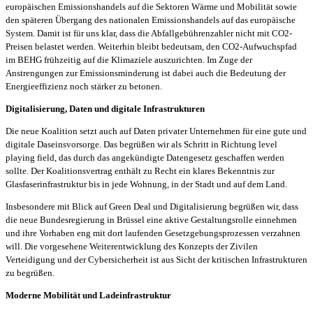
europäischen Emissionshandels auf die Sektoren Wärme und Mobilität sowie
den späteren Übergang des nationalen Emissionshandels auf das europäische
System. Damit ist für uns klar, dass die Abfallgebührenzahler nicht mit CO2-
Preisen belastet werden. Weiterhin bleibt bedeutsam, den CO2-Aufwuchspfad
im BEHG frühzeitig auf die Klimaziele auszurichten. Im Zuge der
Anstrengungen zur Emissionsminderung ist dabei auch die Bedeutung der
Energieeffizienz noch stärker zu betonen.
Digitalisierung, Daten und digitale Infrastrukturen
Die neue Koalition setzt auch auf Daten privater Unternehmen für eine gute und
digitale Daseinsvorsorge. Das begrüßen wir als Schritt in Richtung level
playing field, das durch das angekündigte Datengesetz geschaffen werden
sollte. Der Koalitionsvertrag enthält zu Recht ein klares Bekenntnis zur
Glasfaserinfrastruktur bis in jede Wohnung, in der Stadt und auf dem Land.
Insbesondere mit Blick auf Green Deal und Digitalisierung begrüßen wir, dass
die neue Bundesregierung in Brüssel eine aktive Gestaltungsrolle einnehmen
und ihre Vorhaben eng mit dort laufenden Gesetzgebungsprozessen verzahnen
will. Die vorgesehene Weiterentwicklung des Konzepts der Zivilen
Verteidigung und der Cybersicherheit ist aus Sicht der kritischen Infrastrukturen
zu begrüßen.
Moderne Mobilität und Ladeinfrastruktur