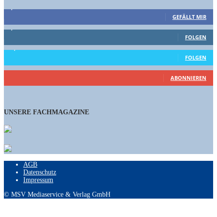
9,863
Fans
GEFÄLLT MIR
1,662
Follower
FOLGEN
15,658
Follower
FOLGEN
460
Abonnenten
ABONNIEREN
UNSERE FACHMAGAZINE
AGB
Datenschutz
Impressum
© MSV Mediaservice & Verlag GmbH