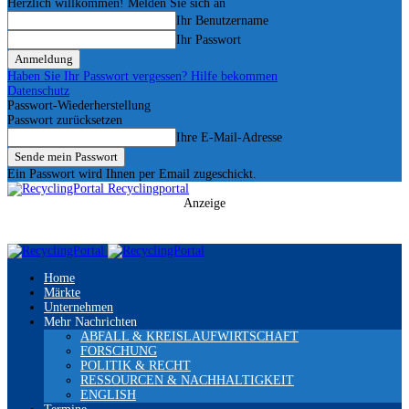
Herzlich willkommen! Melden Sie sich an
Ihr Benutzername
Ihr Passwort
Haben Sie Ihr Passwort vergessen? Hilfe bekommen
Datenschutz
Passwort-Wiederherstellung
Passwort zurücksetzen
Ihre E-Mail-Adresse
Ein Passwort wird Ihnen per Email zugeschickt.
Recyclingportal
Anzeige
Home
Märkte
Unternehmen
Mehr Nachrichten
ABFALL & KREISLAUFWIRTSCHAFT
FORSCHUNG
POLITIK & RECHT
RESSOURCEN & NACHHALTIGKEIT
ENGLISH