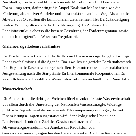
Nachhaltige, sichere und klimaschonende Mobilität wird auf kommunaler
Ebene umgesetzt, dafür bringt die Ampel-Koalition Maßnahmen wie die
Förderung alternativer Antriebe und Infrastrukturen auf den Weg. Als zentrale
Akteure vor Ort sollten die kommunalen Unternehmen hier Berücksichtigung
finden. Wir begrüßen auch die Beschleunigung des Ausbaus der
Ladeinfrastruktur, ebenso die bessere Gestaltung der Förderprogramme sowie
eine technologieoffene Wasserstoffregulatorik.
Gleichwertige Lebensverhältnisse
Die Koalitionäre setzen auch die Rolle von Daseinsvorsorge für gleichwertige
Lebensverhältnisse auf die Agenda. Dazu wollen sie gezielte Fördertatbestände
für „Regionale Daseinsvorsorge“ schaffen. Hierunter muss in der praktischen
Ausgestaltung auch die Startprämie für interkommunale Kooperationen für
zukunftsfeste und bezahlbare Wasserinfrastrukturen im ländlichen Raum fallen.
Wasserwirtschaft
Die Ampel stellt die richtigen Weichen für eine zukunftsfeste Wasserwirtschaft –
vor allem durch die Umsetzung der Nationalen Wasserstrategie. Wichtige
politische Signale sind die umfassende Klimaanpassungsstrategie, die mit
Finanzierungszusagen ausgestattet wird, der ökologische Umbau der
Landwirtschaft mit dem Ziel des Gewässerschutzes und eine
Abwasserabgabenreform, die Anreize zur Reduktion von
Gewässerverunreinigungen bei den Herstellern setzt. Auch die Reduktion von