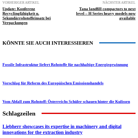
VORHERIGER ARTIKEL
NÄCHSTER ARTIKEL
Update: Konferenz
Tana landfill compactors to next
Recyclingfähigkeit u.
level – H Series heavy models now
Sekundärrohstoffeinsatz bei
available
Verpackungen
KÖNNTE SIE AUCH INTERESSIEREN
Fossile Infrastruktur liefert Rohstoffe für nachhaltige Energiegewinnung
Vorschlag für Reform des Europäischen Emissionshandels
Vom Abfall zum Rohstoff: Österreichs Schüler schauen hinter die Kulissen
Schlagzeilen
Liebherr showcases its expertise in machinery and digital
innovations for the extraction industry