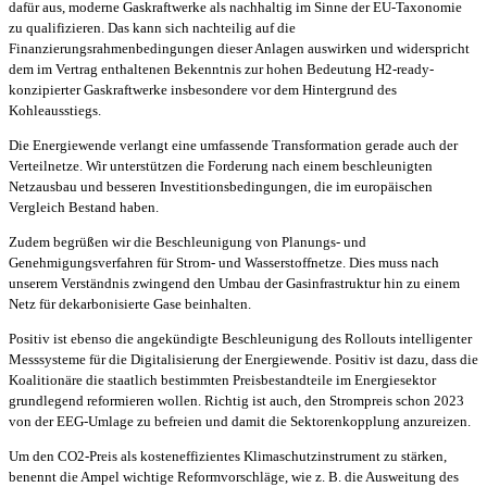
dafür aus, moderne Gaskraftwerke als nachhaltig im Sinne der EU-Taxonomie
zu qualifizieren. Das kann sich nachteilig auf die
Finanzierungsrahmenbedingungen dieser Anlagen auswirken und widerspricht
dem im Vertrag enthaltenen Bekenntnis zur hohen Bedeutung H2-ready-
konzipierter Gaskraftwerke insbesondere vor dem Hintergrund des
Kohleausstiegs.
Die Energiewende verlangt eine umfassende Transformation gerade auch der
Verteilnetze. Wir unterstützen die Forderung nach einem beschleunigten
Netzausbau und besseren Investitionsbedingungen, die im europäischen
Vergleich Bestand haben.
Zudem begrüßen wir die Beschleunigung von Planungs- und
Genehmigungsverfahren für Strom- und Wasserstoffnetze. Dies muss nach
unserem Verständnis zwingend den Umbau der Gasinfrastruktur hin zu einem
Netz für dekarbonisierte Gase beinhalten.
Positiv ist ebenso die angekündigte Beschleunigung des Rollouts intelligenter
Messsysteme für die Digitalisierung der Energiewende. Positiv ist dazu, dass die
Koalitionäre die staatlich bestimmten Preisbestandteile im Energiesektor
grundlegend reformieren wollen. Richtig ist auch, den Strompreis schon 2023
von der EEG-Umlage zu befreien und damit die Sektorenkopplung anzureizen.
Um den CO2-Preis als kosteneffizientes Klimaschutzinstrument zu stärken,
benennt die Ampel wichtige Reformvorschläge, wie z. B. die Ausweitung des