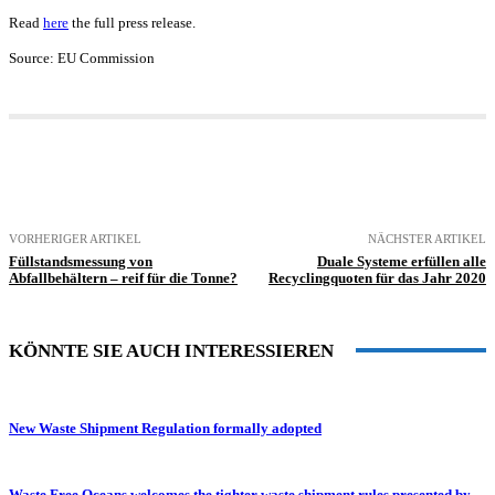
Read
here
the full press release.
Source: EU Commission
VORHERIGER ARTIKEL
NÄCHSTER ARTIKEL
Füllstandsmessung von
Duale Systeme erfüllen alle
Abfallbehältern – reif für die Tonne?
Recyclingquoten für das Jahr 2020
KÖNNTE SIE AUCH INTERESSIEREN
New Waste Shipment Regulation formally adopted
Waste Free Oceans welcomes the tighter waste shipment rules presented by...