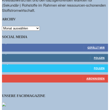
(Sekundär-) Rohstoffe im Rahmen einer ressourcen-schonenden
Stoffstromwirtschaft.
ARCHIV
ARCHIV
SOCIAL MEDIA
9,863
Fans
GEFÄLLT MIR
1,662
Follower
FOLGEN
15,658
Follower
FOLGEN
460
Abonnenten
ABONNIEREN
UNSERE FACHMAGAZINE