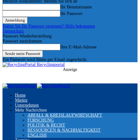
Herzlich willkommen! Melden Sie sich an
Ihr Benutzername
Ihr Passwort
Haben Sie Ihr Passwort vergessen? Hilfe bekommen
Datenschutz
Passwort-Wiederherstellung
Passwort zurücksetzen
Ihre E-Mail-Adresse
Ein Passwort wird Ihnen per Email zugeschickt.
Recyclingportal
Anzeige
Home
Märkte
Unternehmen
Mehr Nachrichten
ABFALL & KREISLAUFWIRTSCHAFT
FORSCHUNG
POLITIK & RECHT
RESSOURCEN & NACHHALTIGKEIT
ENGLISH