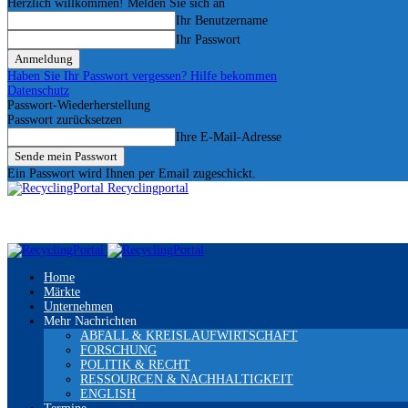
Herzlich willkommen! Melden Sie sich an
Ihr Benutzername
Ihr Passwort
Haben Sie Ihr Passwort vergessen? Hilfe bekommen
Datenschutz
Passwort-Wiederherstellung
Passwort zurücksetzen
Ihre E-Mail-Adresse
Ein Passwort wird Ihnen per Email zugeschickt.
Recyclingportal
Home
Märkte
Unternehmen
Mehr Nachrichten
ABFALL & KREISLAUFWIRTSCHAFT
FORSCHUNG
POLITIK & RECHT
RESSOURCEN & NACHHALTIGKEIT
ENGLISH