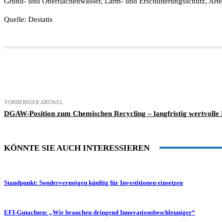
Grund- und Oberflächenwasser, Lärm- und Erschütterungsschutz, Arten
Quelle: Destatis
Teilen
VORHERIGER ARTIKEL
DGAW-Position zum Chemischen Recycling – langfristig wertvolle
KÖNNTE SIE AUCH INTERESSIEREN
Standpunkt: Sondervermögen künftig für Investitionen einsetzen
EFI-Gutachten: „Wir brauchen dringend Innovationsbeschleuniger“