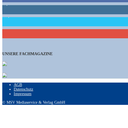
1,662
Follower
15,658
Follower
461
Abonnenten
UNSERE FACHMAGAZINE
AGB
Datenschutz
Impressum
© MSV Mediaservice & Verlag GmbH