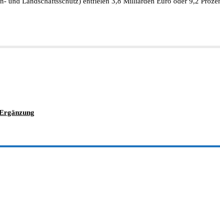
- und Landschaftsschutz) entfielen 3,8 Milliarden Euro oder 9,2 Proz
 Ergänzung