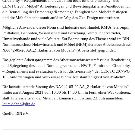
Circularity – Requirements and evaluation tools for dis/re-assemly“ des
CEN/TC 207 „Möbel“ Anforderungen und Bewertungskriterien/-methoden für
die Beurteilung der Demontage/Remontage-Fähigkeit von Möbeln festlegen
und die Möbelbranche somit auf dem Weg des Öko-Design unterstützen.
Mögliche Anwender dieser Norm sind Industrie und Handel, KMUs, Start-ups,
Prüflabore, Behörden, Wissenschaft und Forschung, Verbrauchervertreter,
Umweltverbände und viele Weitere. Zur Bearbeitung des Themas wird im DIN-
Normenausschuss Holzwirtschaft und Möbel (NHM) der neue Arbeitsausschuss
NA 042-05-20 AA „Zirkularität von Möbeln“ (Arbeitstitel) gegründet.
Das geplante Arbeitsprogramm des Arbeitsausschusses umfasst die Bearbeitung
und Spiegelung des neuen Normungsvorhabens NWIP „Furniture – Circularity
– Requirements and evaluation tools for dis/re-assemly“ der CEN/TC 207/WG
10 „Anforderungen und Werkzeuge für die Kreislauffähigkeit von Möbeln“.
Die konstituierende Sitzung des NA 042-05-20 AA „Zirkularität von Möbeln“
findet am 3. August 2021 von 10.00 bis 14.00 Uhr in Form einer Webkonferenz
statt. Interessierte an der Mitarbeit können sich bis zum 23. Juli anmelden:
laura.dehne@din.de
Quelle: DIN e.V.