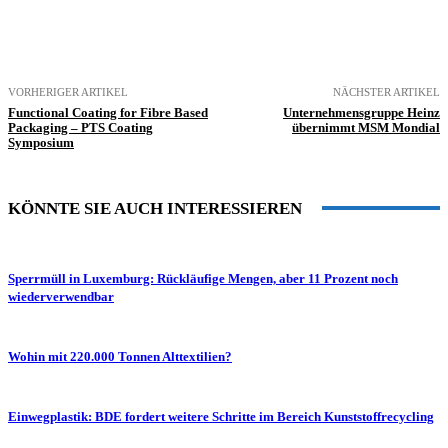
VORHERIGER ARTIKEL
NÄCHSTER ARTIKEL
Functional Coating for Fibre Based
Unternehmensgruppe Heinz
Packaging – PTS Coating
übernimmt MSM Mondial
Symposium
KÖNNTE SIE AUCH INTERESSIEREN
Sperrmüll in Luxemburg: Rückläufige Mengen, aber 11 Prozent noch
wiederverwendbar
Wohin mit 220.000 Tonnen Alttextilien?
Einwegplastik: BDE fordert weitere Schritte im Bereich Kunststoffrecycling