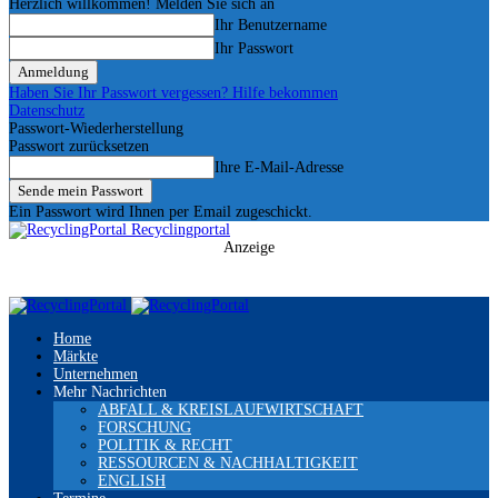
Herzlich willkommen! Melden Sie sich an
Ihr Benutzername
Ihr Passwort
Haben Sie Ihr Passwort vergessen? Hilfe bekommen
Datenschutz
Passwort-Wiederherstellung
Passwort zurücksetzen
Ihre E-Mail-Adresse
Ein Passwort wird Ihnen per Email zugeschickt.
Recyclingportal
Anzeige
Home
Märkte
Unternehmen
Mehr Nachrichten
ABFALL & KREISLAUFWIRTSCHAFT
FORSCHUNG
POLITIK & RECHT
RESSOURCEN & NACHHALTIGKEIT
ENGLISH