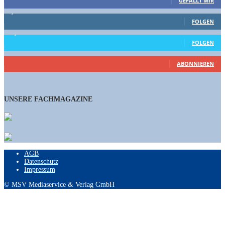
GEFÄLLT MIR
1,662
Follower
FOLGEN
15,658
Follower
FOLGEN
460
Abonnenten
ABONNIEREN
UNSERE FACHMAGAZINE
AGB
Datenschutz
Impressum
© MSV Mediaservice & Verlag GmbH