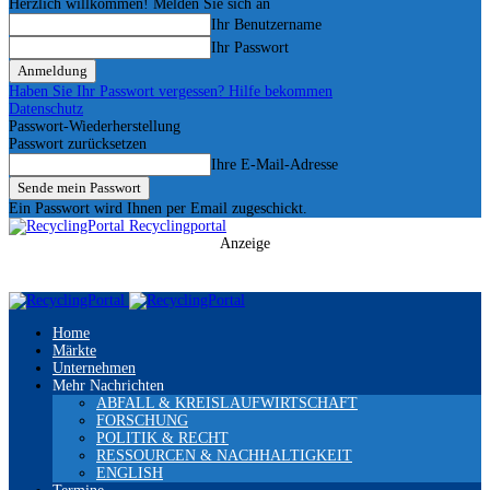
Herzlich willkommen! Melden Sie sich an
Ihr Benutzername
Ihr Passwort
Haben Sie Ihr Passwort vergessen? Hilfe bekommen
Datenschutz
Passwort-Wiederherstellung
Passwort zurücksetzen
Ihre E-Mail-Adresse
Ein Passwort wird Ihnen per Email zugeschickt.
Recyclingportal
Anzeige
Home
Märkte
Unternehmen
Mehr Nachrichten
ABFALL & KREISLAUFWIRTSCHAFT
FORSCHUNG
POLITIK & RECHT
RESSOURCEN & NACHHALTIGKEIT
ENGLISH