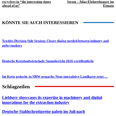
recyclers in “the interesting times
Strom – Atlas-Elektrobagger im
ahead of us”
Einsatz
KÖNNTE SIE AUCH INTERESSIEREN
Textiles Division Side Session: Closer dialog needed between industry and
policymakers
Deutsche Kreislaufwirtschaft: Statusbericht 2026 veröffentlicht
Im Kreis gedacht, in NRW gemacht: Neue interaktive Landkarte zeigt …
Schlagzeilen
Liebherr showcases its expertise in machinery and digital
innovations for the extraction industry
Deutsche Stahlschrottpreise gaben im Juli nach