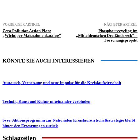
VORHERIGER ARTIKEL
NÄCHSTER ARTIKEL
Zero Pollution Action Plan:
Phosphorrecycling im
„Wichtiger Maßnahmenkatalog“
„Mitteldeutschen Dreiländereck“ –
Forschungsprojekt
KÖNNTE SIE AUCH INTERESSIEREN
Austausch, Vernetzung und neue Impulse für die Kreislaufwirtschaft
Technik, Kunst und Kultur miteinander verbinden
bvse: Aktionsprogramm zur Nationalen Kreislaufwirtschaftsstrategie bleibt
hinter den Erwartungen zurück
Schlagzeilen