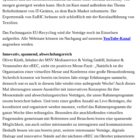
morgen gesteigert werden kann. Hoch im Kurs stand außerdem das Thema
Refurbishment von IT-Geräten, zu dem Back Market informierte. Der
Expertentalk von EuRIC befasste sich schließlich mit der Kreislaufführung von
Textilien.
Das Fachmagazin EU-Recycling wird die Vorträge noch im Einzelnen
aufgreifen. Alle Webinare können im Nachgang auf unserem
YouTube-Kanal
angesehen werden.
Innovativ, spannend, abwechslungsreich
Oliver Kürth, Inhaber der MSV Mediaservice & Verlag GmbH, Initiator &
Veranstalter der eREC, zieht ein positives Messe-Fazit: „Natürlich ist die
Organisation einer virtuellen Messe und Konferenz eine große Herausforderung.
Sicherlich konnten wir bereits im letzten Jahr einige Erfahrungen sammeln;
dennoch war es auch in diesem Jahr wieder eine aufregende Woche! Auch dieses
Mal überzeugten unsere Aussteller mit innovativen Konzepten für ihre
Messestände und abwechslungsreichen Vorträgen, die unser Rahmenprogramm
enorm bereichert haben. Und trotz einer großen Anzahl an Live-Beiträgen, die
koordiniert und organisiert werden mussten, verlief das Rahmenprogramm die
ganze Woche über reibungslos. Besonders die anschließenden virtuellen
Fragerunden gemeinsam mit Referenten und Besuchern boten eine spannende
Möglichkeit, um auch online miteinander zu interagieren und kommunizieren.
Deshalb freuen wir uns bereits jetzt, weitere interessante Vorträge, digitale
Dialoge und innovative Stände auf der nächsten eREC im Oktober präsentieren