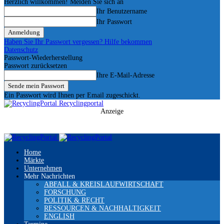
Herzlich willkommen! Melden Sie sich an
Ihr Benutzername
Ihr Passwort
Haben Sie Ihr Passwort vergessen? Hilfe bekommen
Datenschutz
Passwort-Wiederherstellung
Passwort zurücksetzen
Ihre E-Mail-Adresse
Ein Passwort wird Ihnen per Email zugeschickt.
Recyclingportal
Anzeige
Home
Märkte
Unternehmen
Mehr Nachrichten
ABFALL & KREISLAUFWIRTSCHAFT
FORSCHUNG
POLITIK & RECHT
RESSOURCEN & NACHHALTIGKEIT
ENGLISH