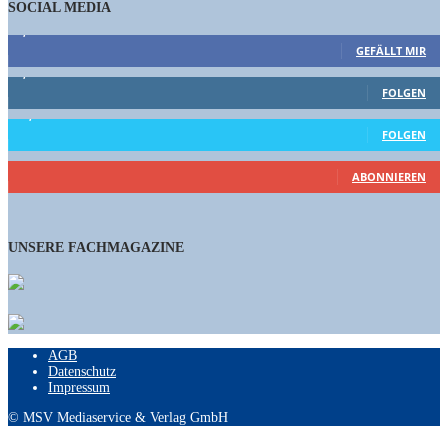
SOCIAL MEDIA
9,863
Fans
GEFÄLLT MIR
1,662
Follower
FOLGEN
15,658
Follower
FOLGEN
461
Abonnenten
ABONNIEREN
UNSERE FACHMAGAZINE
AGB
Datenschutz
Impressum
© MSV Mediaservice & Verlag GmbH