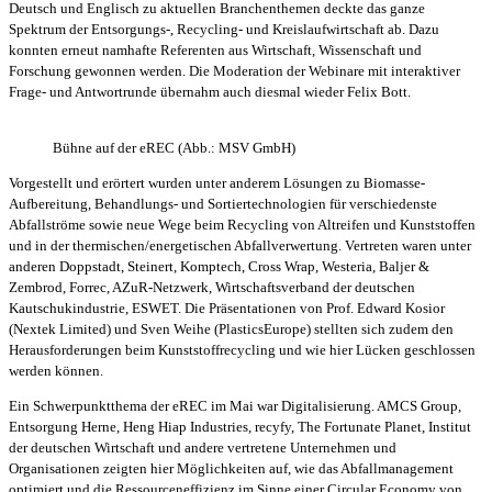
Deutsch und Englisch zu aktuellen Branchenthemen deckte das ganze
Spektrum der Entsorgungs-, Recycling- und Kreislaufwirtschaft ab. Dazu
konnten erneut namhafte Referenten aus Wirtschaft, Wissenschaft und
Forschung gewonnen werden. Die Moderation der Webinare mit interaktiver
Frage- und Antwortrunde übernahm auch diesmal wieder Felix Bott.
Bühne auf der eREC (Abb.: MSV GmbH)
Vorgestellt und erörtert wurden unter anderem Lösungen zu Biomasse-
Aufbereitung, Behandlungs- und Sortiertechnologien für verschiedenste
Abfallströme sowie neue Wege beim Recycling von Altreifen und Kunststoffen
und in der thermischen/energetischen Abfallverwertung. Vertreten waren unter
anderen Doppstadt, Steinert, Komptech, Cross Wrap, Westeria, Baljer &
Zembrod, Forrec, AZuR-Netzwerk, Wirtschaftsverband der deutschen
Kautschukindustrie, ESWET. Die Präsentationen von Prof. Edward Kosior
(Nextek Limited) und Sven Weihe (PlasticsEurope) stellten sich zudem den
Herausforderungen beim Kunststoffrecycling und wie hier Lücken geschlossen
werden können.
Ein Schwerpunktthema der eREC im Mai war Digitalisierung. AMCS Group,
Entsorgung Herne, Heng Hiap Industries, recyfy, The Fortunate Planet, Institut
der deutschen Wirtschaft und andere vertretene Unternehmen und
Organisationen zeigten hier Möglichkeiten auf, wie das Abfallmanagement
optimiert und die Ressourceneffizienz im Sinne einer Circular Economy von