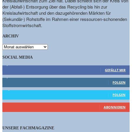
Kreislaufwirtschaft zum Ziel hat. Dabei schließt sich der Kreis von
der (Abfall-) Entsorgung über das Recycling bis hin zur
Kreislaufwirtschaft und den dazugehörenden Märkten für
(Sekundär-) Rohstoffe im Rahmen einer ressourcen-schonenden
Stoffstromwirtschaft.
ARCHIV
ARCHIV
SOCIAL MEDIA
9,863
Fans
GEFÄLLT MIR
1,662
Follower
FOLGEN
15,658
Follower
FOLGEN
461
Abonnenten
ABONNIEREN
UNSERE FACHMAGAZINE