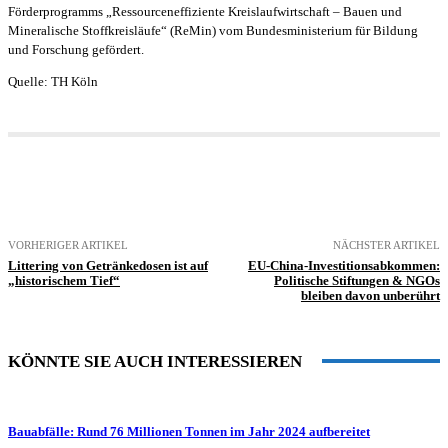
Förderprogramms „Ressourceneffiziente Kreislaufwirtschaft – Bauen und
Mineralische Stoffkreisläufe“ (ReMin) vom Bundesministerium für Bildung
und Forschung gefördert.
Quelle: TH Köln
VORHERIGER ARTIKEL
NÄCHSTER ARTIKEL
Littering von Getränkedosen ist auf
EU-China-Investitionsabkommen:
„historischem Tief“
Politische Stiftungen & NGOs
bleiben davon unberührt
KÖNNTE SIE AUCH INTERESSIEREN
Bauabfälle: Rund 76 Millionen Tonnen im Jahr 2024 aufbereitet