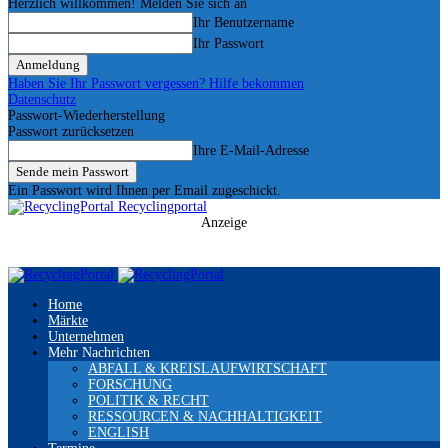
Herzlich willkommen! Melden Sie sich an
Ihr Benutzername
Ihr Passwort
Haben Sie Ihr Passwort vergessen? Hilfe bekommen
Datenschutz
Passwort-Wiederherstellung
Passwort zurücksetzen
Ihre E-Mail-Adresse
Ein Passwort wird Ihnen per Email zugeschickt.
Recyclingportal
Anzeige
Home
Märkte
Unternehmen
Mehr Nachrichten
ABFALL & KREISLAUFWIRTSCHAFT
FORSCHUNG
POLITIK & RECHT
RESSOURCEN & NACHHALTIGKEIT
ENGLISH