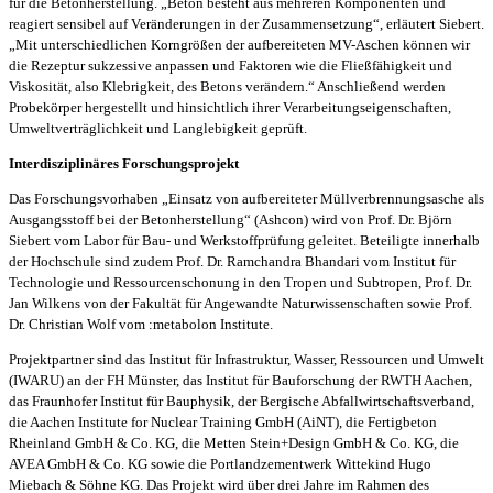
für die Betonherstellung. „Beton besteht aus mehreren Komponenten und
reagiert sensibel auf Veränderungen in der Zusammensetzung“, erläutert Siebert.
„Mit unterschiedlichen Korngrößen der aufbereiteten MV-Aschen können wir
die Rezeptur sukzessive anpassen und Faktoren wie die Fließfähigkeit und
Viskosität, also Klebrigkeit, des Betons verändern.“ Anschließend werden
Probekörper hergestellt und hinsichtlich ihrer Verarbeitungseigenschaften,
Umweltverträglichkeit und Langlebigkeit geprüft.
Interdisziplinäres Forschungsprojekt
Das Forschungsvorhaben „Einsatz von aufbereiteter Müllverbrennungsasche als
Ausgangsstoff bei der Betonherstellung“ (Ashcon) wird von Prof. Dr. Björn
Siebert vom Labor für Bau- und Werkstoffprüfung geleitet. Beteiligte innerhalb
der Hochschule sind zudem Prof. Dr. Ramchandra Bhandari vom Institut für
Technologie und Ressourcenschonung in den Tropen und Subtropen, Prof. Dr.
Jan Wilkens von der Fakultät für Angewandte Naturwissenschaften sowie Prof.
Dr. Christian Wolf vom :metabolon Institute.
Projektpartner sind das Institut für Infrastruktur, Wasser, Ressourcen und Umwelt
(IWARU) an der FH Münster, das Institut für Bauforschung der RWTH Aachen,
das Fraunhofer Institut für Bauphysik, der Bergische Abfallwirtschaftsverband,
die Aachen Institute for Nuclear Training GmbH (AiNT), die Fertigbeton
Rheinland GmbH & Co. KG, die Metten Stein+Design GmbH & Co. KG, die
AVEA GmbH & Co. KG sowie die Portlandzementwerk Wittekind Hugo
Miebach & Söhne KG. Das Projekt wird über drei Jahre im Rahmen des