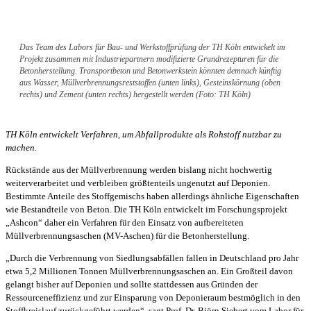
Das Team des Labors für Bau- und Werkstoffprüfung der TH Köln entwickelt im
Projekt zusammen mit Industriepartnern modifizierte Grundrezepturen für die
Betonherstellung. Transportbeton und Betonwerkstein könnten demnach künftig
aus Wasser, Müllverbrennungsreststoffen (unten links), Gesteinskörnung (oben
rechts) und Zement (unten rechts) hergestellt werden (Foto: TH Köln)
TH Köln entwickelt Verfahren, um Abfallprodukte als Rohstoff nutzbar zu
machen.
Rückstände aus der Müllverbrennung werden bislang nicht hochwertig
weiterverarbeitet und verbleiben größtenteils ungenutzt auf Deponien.
Bestimmte Anteile des Stoffgemischs haben allerdings ähnliche Eigenschaften
wie Bestandteile von Beton. Die TH Köln entwickelt im Forschungsprojekt
„Ashcon“ daher ein Verfahren für den Einsatz von aufbereiteten
Müllverbrennungsaschen (MV-Aschen) für die Betonherstellung.
„Durch die Verbrennung von Siedlungsabfällen fallen in Deutschland pro Jahr
etwa 5,2 Millionen Tonnen Müllverbrennungsaschen an. Ein Großteil davon
gelangt bisher auf Deponien und sollte stattdessen aus Gründen der
Ressourceneffizienz und zur Einsparung von Deponieraum bestmöglich in den
Stoffkreislauf zurückgeführt werden“, sagt Prof. Dr. Björn Siebert vom Labor für