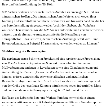
Bau- und Werkstoffprüfung der TH Köln.
MV-Aschen bestehen neben metallischen Anteilen zu einem großen Teil aus
mineralischen Stoffen. „Die mineralischen Anteile bieten sich wegen ihrer
Körnung als Ersatzstoff für natürliche Ressourcen wie Kies oder Sand an, die bei
der Betonherstellung eingesetzt werden“, schildert Siebert. „Im Vorhaben
wollen wir herausfinden, wie die MV-Aschen aufbereitet und verarbeitet werden
müssen, um als alternative Ausgangsstoffe für die Herstellung von
Transportbeton – das ist Beton, der in frischem Zustand geliefert wird – und
Betonwerkstein, zum Beispiel Pflastersteine, verwendet werden zu können.“
Modifizierung der Betonrezeptur
Die geplanten ersten Schritte im Projekt sind eine repräsentative Probenahme
von MV-Aschen aus Deponien am Standort :metabolon in Lindlar und
Müllverbrennungsanlagen in Leverkusen sowie eine Charakterisierung und
Aufbereitung der Proben. „Bevor die MV-Aschen weiterverarbeitet werden
können, müssen zunächst die schwermetallischen und metallischen
Bestandteile abgetrennt werden. Anschließend werden die Proben ausgehend
von der Größe der jeweiligen Körnung mittels eines neuen industriellen Mess-
und Sortierverfahrens in Korngruppen eingeteilt“, informiert Siebert.
Das Team des Labors für Bau- und Werkstoffprüfung entwickelt in einem
weiteren Schritt zusammen mit Industriepartnern modifizierte Grundrezepturen