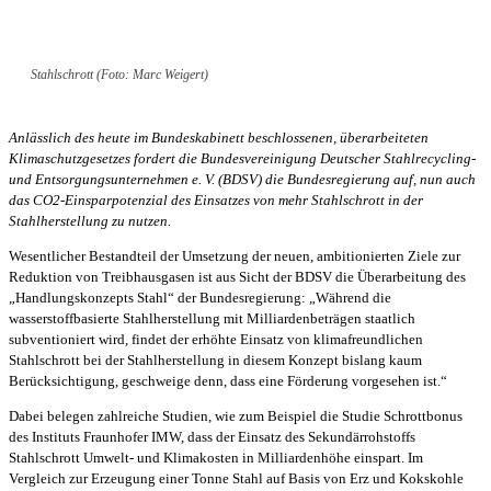
Stahlschrott (Foto: Marc Weigert)
Anlässlich des heute im Bundeskabinett beschlossenen, überarbeiteten
Klimaschutzgesetzes fordert die Bundesvereinigung Deutscher Stahlrecycling-
und Entsorgungsunternehmen e. V. (BDSV) die Bundesregierung auf, nun auch
das CO2-Einsparpotenzial des Einsatzes von mehr Stahlschrott in der
Stahlherstellung zu nutzen.
Wesentlicher Bestandteil der Umsetzung der neuen, ambitionierten Ziele zur
Reduktion von Treibhausgasen ist aus Sicht der BDSV die Überarbeitung des
„Handlungskonzepts Stahl“ der Bundesregierung: „Während die
wasserstoffbasierte Stahlherstellung mit Milliardenbeträgen staatlich
subventioniert wird, findet der erhöhte Einsatz von klimafreundlichen
Stahlschrott bei der Stahlherstellung in diesem Konzept bislang kaum
Berücksichtigung, geschweige denn, dass eine Förderung vorgesehen ist.“
Dabei belegen zahlreiche Studien, wie zum Beispiel die Studie Schrottbonus
des Instituts Fraunhofer IMW, dass der Einsatz des Sekundärrohstoffs
Stahlschrott Umwelt- und Klimakosten in Milliardenhöhe einspart. Im
Vergleich zur Erzeugung einer Tonne Stahl auf Basis von Erz und Kokskohle