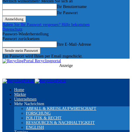
Herzlich willkommen! Melden Sie sich an
Ihr Benutzername
Ihr Passwort
Haben Sie Ihr Passwort vergessen? Hilfe bekommen
Datenschutz
Passwort-Wiederherstellung
Passwort zurücksetzen
Ihre E-Mail-Adresse
Ein Passwort wird Ihnen per Email zugeschickt.
Recyclingportal
Anzeige
Home
Märkte
Unternehmen
Mehr Nachrichten
ABFALL & KREISLAUFWIRTSCHAFT
FORSCHUNG
POLITIK & RECHT
RESSOURCEN & NACHHALTIGKEIT
ENGLISH