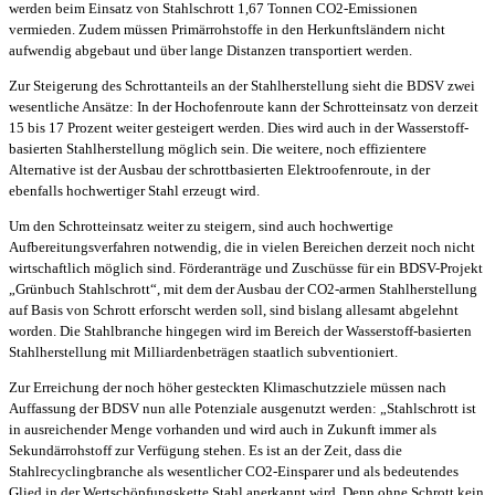
werden beim Einsatz von Stahlschrott 1,67 Tonnen CO2-Emissionen
vermieden. Zudem müssen Primärrohstoffe in den Herkunftsländern nicht
aufwendig abgebaut und über lange Distanzen transportiert werden.
Zur Steigerung des Schrottanteils an der Stahlherstellung sieht die BDSV zwei
wesentliche Ansätze: In der Hochofenroute kann der Schrotteinsatz von derzeit
15 bis 17 Prozent weiter gesteigert werden. Dies wird auch in der Wasserstoff-
basierten Stahlherstellung möglich sein. Die weitere, noch effizientere
Alternative ist der Ausbau der schrottbasierten Elektroofenroute, in der
ebenfalls hochwertiger Stahl erzeugt wird.
Um den Schrotteinsatz weiter zu steigern, sind auch hochwertige
Aufbereitungsverfahren notwendig, die in vielen Bereichen derzeit noch nicht
wirtschaftlich möglich sind. Förderanträge und Zuschüsse für ein BDSV-Projekt
„Grünbuch Stahlschrott“, mit dem der Ausbau der CO2-armen Stahlherstellung
auf Basis von Schrott erforscht werden soll, sind bislang allesamt abgelehnt
worden. Die Stahlbranche hingegen wird im Bereich der Wasserstoff-basierten
Stahlherstellung mit Milliardenbeträgen staatlich subventioniert.
Zur Erreichung der noch höher gesteckten Klimaschutzziele müssen nach
Auffassung der BDSV nun alle Potenziale ausgenutzt werden: „Stahlschrott ist
in ausreichender Menge vorhanden und wird auch in Zukunft immer als
Sekundärrohstoff zur Verfügung stehen. Es ist an der Zeit, dass die
Stahlrecyclingbranche als wesentlicher CO2-Einsparer und als bedeutendes
Glied in der Wertschöpfungskette Stahl anerkannt wird. Denn ohne Schrott kein