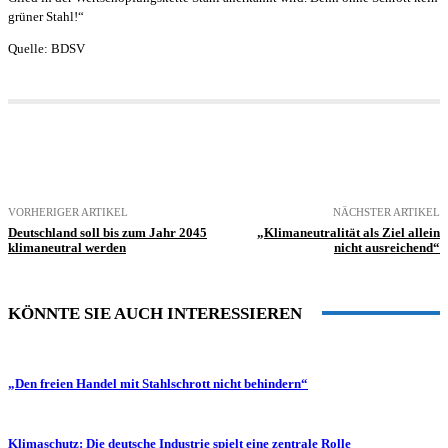
grüner Stahl!“
Quelle: BDSV
VORHERIGER ARTIKEL
NÄCHSTER ARTIKEL
Deutschland soll bis zum Jahr 2045
„Klimaneutralität als Ziel allein
klimaneutral werden
nicht ausreichend“
KÖNNTE SIE AUCH INTERESSIEREN
„Den freien Handel mit Stahlschrott nicht behindern“
Klimaschutz: Die deutsche Industrie spielt eine zentrale Rolle