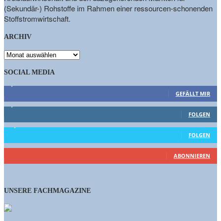
(Sekundär-) Rohstoffe im Rahmen einer ressourcen-schonenden
Stoffstromwirtschaft.
ARCHIV
ARCHIV
SOCIAL MEDIA
9,863
Fans
GEFÄLLT MIR
1,662
Follower
FOLGEN
15,658
Follower
FOLGEN
461
Abonnenten
ABONNIEREN
UNSERE FACHMAGAZINE