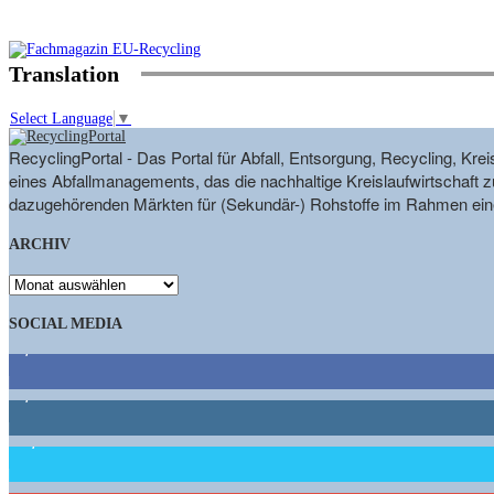
Translation
Select Language
▼
RecyclingPortal - Das Portal für Abfall, Entsorgung, Recycling, K
eines Abfallmanagements, das die nachhaltige Kreislaufwirtschaft zu
dazugehörenden Märkten für (Sekundär-) Rohstoffe im Rahmen eine
ARCHIV
ARCHIV
SOCIAL MEDIA
9,863
Fans
1,662
Follower
15,658
Follower
460
Abonnenten