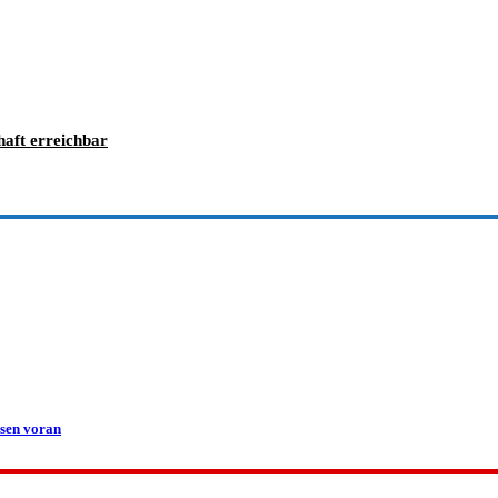
haft erreichbar
osen voran