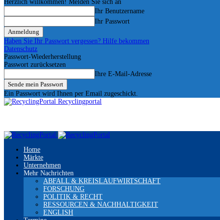
Herzlich willkommen! Melden Sie sich an
Ihr Benutzername
Ihr Passwort
Haben Sie Ihr Passwort vergessen? Hilfe bekommen
Datenschutz
Passwort-Wiederherstellung
Passwort zurücksetzen
Ihre E-Mail-Adresse
Ein Passwort wird Ihnen per Email zugeschickt.
Recyclingportal
Home
Märkte
Unternehmen
Mehr Nachrichten
ABFALL & KREISLAUFWIRTSCHAFT
FORSCHUNG
POLITIK & RECHT
RESSOURCEN & NACHHALTIGKEIT
ENGLISH