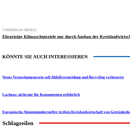
Teilen
VORHERIGER ARTIKEL
Ehrgeizige Klimaschutzziele nur durch Ausbau der Kreislaufwirtsc
KÖNNTE SIE AUCH INTERESSIEREN
Neues Verpackungsgesetz soll Abfallvermeidung und Recycling verbessern
Lachgas: nicht nur für Konsumenten gefährlich
Europäische Aluminiumhersteller treiben Kreislaufwirtschaft von Getränked
Schlagzeilen