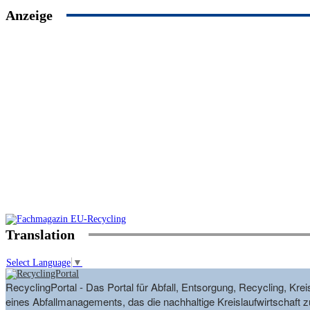
Anzeige
Translation
Select Language
▼
RecyclingPortal - Das Portal für Abfall, Entsorgung, Recycling, K
eines Abfallmanagements, das die nachhaltige Kreislaufwirtschaft zu