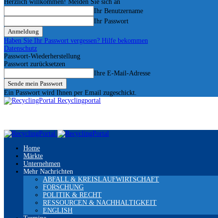
Herzlich willkommen! Melden Sie sich an
Ihr Benutzername
Ihr Passwort
Haben Sie Ihr Passwort vergessen? Hilfe bekommen
Datenschutz
Passwort-Wiederherstellung
Passwort zurücksetzen
Ihre E-Mail-Adresse
Ein Passwort wird Ihnen per Email zugeschickt.
Recyclingportal
Home
Märkte
Unternehmen
Mehr Nachrichten
ABFALL & KREISLAUFWIRTSCHAFT
FORSCHUNG
POLITIK & RECHT
RESSOURCEN & NACHHALTIGKEIT
ENGLISH