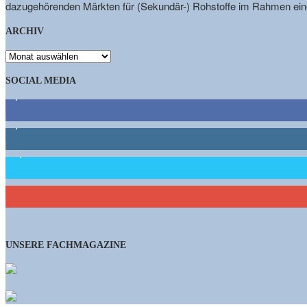
dazugehörenden Märkten für (Sekundär-) Rohstoffe im Rahmen eine
ARCHIV
ARCHIV
SOCIAL MEDIA
9,863
Fans
1,662
Follower
15,658
Follower
460
Abonnenten
UNSERE FACHMAGAZINE