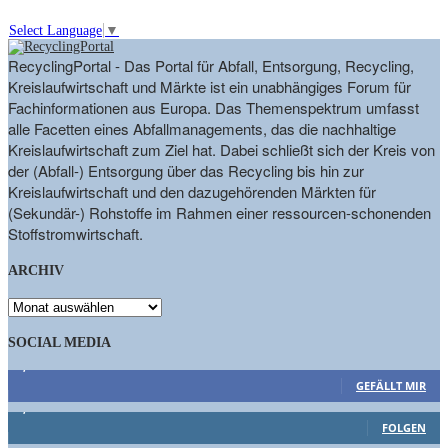
Select Language
▼
RecyclingPortal - Das Portal für Abfall, Entsorgung, Recycling,
Kreislaufwirtschaft und Märkte ist ein unabhängiges Forum für
Fachinformationen aus Europa. Das Themenspektrum umfasst
alle Facetten eines Abfallmanagements, das die nachhaltige
Kreislaufwirtschaft zum Ziel hat. Dabei schließt sich der Kreis von
der (Abfall-) Entsorgung über das Recycling bis hin zur
Kreislaufwirtschaft und den dazugehörenden Märkten für
(Sekundär-) Rohstoffe im Rahmen einer ressourcen-schonenden
Stoffstromwirtschaft.
ARCHIV
ARCHIV
SOCIAL MEDIA
9,863
Fans
GEFÄLLT MIR
1,662
Follower
FOLGEN