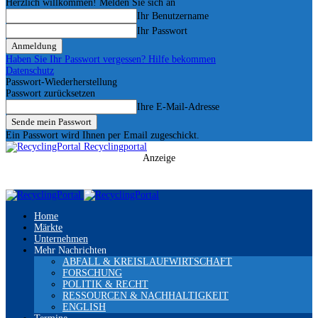
Herzlich willkommen! Melden Sie sich an
Ihr Benutzername
Ihr Passwort
Haben Sie Ihr Passwort vergessen? Hilfe bekommen
Datenschutz
Passwort-Wiederherstellung
Passwort zurücksetzen
Ihre E-Mail-Adresse
Ein Passwort wird Ihnen per Email zugeschickt.
Recyclingportal
Anzeige
Home
Märkte
Unternehmen
Mehr Nachrichten
ABFALL & KREISLAUFWIRTSCHAFT
FORSCHUNG
POLITIK & RECHT
RESSOURCEN & NACHHALTIGKEIT
ENGLISH