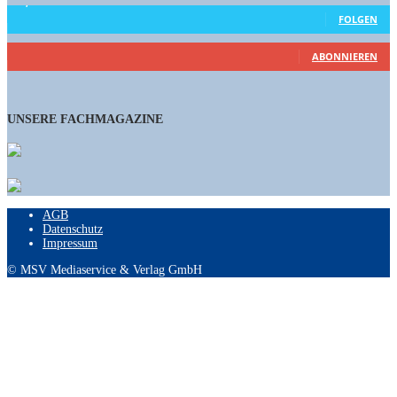
15,658
Follower
FOLGEN
460
Abonnenten
ABONNIEREN
UNSERE FACHMAGAZINE
AGB
Datenschutz
Impressum
© MSV Mediaservice & Verlag GmbH