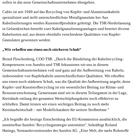
sollen in das neue Gemeinschaftsunternehmen übergehen.
Cablo ist seit 1949 auf das Recycling von Kupfer- und Aluminiumkabeln
spezialisiert und stellt unterschiedlichste Metallgranulate her. Aus
Kabelisolierungen werden Kunststoffprodukte gefertigt. Die TSR-Niederlassung
in Gelsenkirchen betreibt zwei Kabelgranulierungsanlagen und bereitet diverse
Kabelsorten auf, aus denen ebenfalls verschiedene Qualitäten von Kupfer-
Granulaten gewonnen werden.
„Wir erhoffen uns einen noch stärkeren Schub“
Bernd Fleschenberg, COO TSR: „Durch die Bündelung der Kabelrecycling-
Kompetenzen von Aurubis und TSR fokussieren wir uns in diesem
Gemeinschaftsunternehmen voll und ganz auf die Aufbereitung von Kabeln,
insbesondere von Kupferkabeln unterschiedlichster Qualitäten. Wir erhoffen
uns einen noch stärkeren Schub, was die Qualität der Aufbereitung angeht, denn
Kupfer- und Kunststoffrecycling ist ein wesentlicher Beitrag zur Klima- und
Ressourcenschonung. Gemeinsam sind wir in diesem Teilsegment in der Lage,
Kreisläufe entlang der gesamten Wertschöpfungskette noch effektiver zu
schließen. Damit leisten wir einen wichtigen Beitrag zu noch mehr
Kreislaufwirtschaft – mit Modellcharakter für weitere Stoffströme.“
„Ich begrüße die heutige Entscheidung der EU-Kommission ausdrücklich, die
unmittelbar Aurubis‘ Recyclingstrategie unterstützt“, bekräftigt Roland
Harings, Vorstandsvorsitzender der Aurubis AG. „Eine Welt, die mehr Rohstoffe