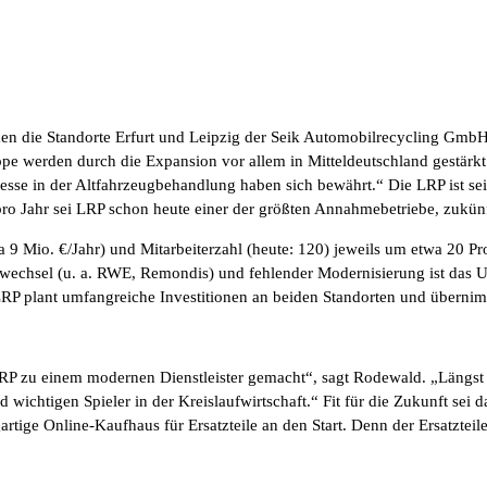
men die Standorte Erfurt und Leipzig der Seik Automobilrecycling Gmb
pe werden durch die Expansion vor allem in Mitteldeutschland gestärkt
ozesse in der Altfahrzeugbehandlung haben sich bewährt.“ Die LRP ist 
 Jahr sei LRP schon heute einer der größten Annahmebetriebe, zukünft
 Mio. €/Jahr) und Mitarbeiterzahl (heute: 120) jeweils um etwa 20 Pro
rwechsel (u. a. RWE, Remondis) und fehlender Modernisierung ist das U
P plant umfangreiche Investitionen an beiden Standorten und übernimmt
RP zu einem modernen Dienstleister gemacht“, sagt Rodewald. „Längst 
 wichtigen Spieler in der Kreislaufwirtschaft.“ Fit für die Zukunft sei
artige Online-Kaufhaus für Ersatzteile an den Start. Denn der Ersatzteil