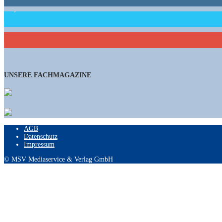
15,658
Follower
460
Abonnenten
UNSERE FACHMAGAZINE
AGB
Datenschutz
Impressum
© MSV Mediaservice & Verlag GmbH