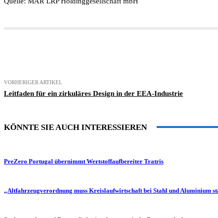
Quelle: MAR LRP Holdinggesellschaft mbH
Teilen
VORHERIGER ARTIKEL
Leitfaden für ein zirkuläres Design in der EEA-Industrie
KÖNNTE SIE AUCH INTERESSIEREN
PreZero Portugal übernimmt Wertstoffaufbereiter Tratris
„Altfahrzeugverordnung muss Kreislaufwirtschaft bei Stahl und Aluminium s