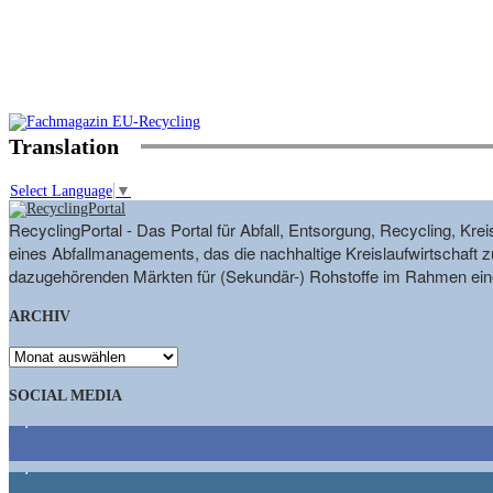
Translation
Select Language
▼
RecyclingPortal - Das Portal für Abfall, Entsorgung, Recycling, K
eines Abfallmanagements, das die nachhaltige Kreislaufwirtschaft zu
dazugehörenden Märkten für (Sekundär-) Rohstoffe im Rahmen eine
ARCHIV
ARCHIV
SOCIAL MEDIA
9,863
Fans
1,662
Follower