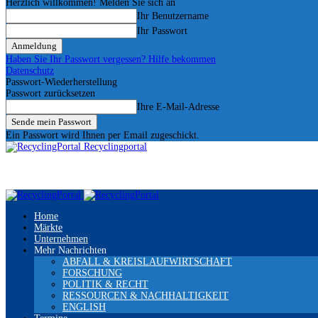
Herzlich willkommen! Melden Sie sich an
Ihr Benutzername
Ihr Passwort
Haben Sie Ihr Passwort vergessen? Hilfe bekommen
Datenschutz
Passwort-Wiederherstellung
Passwort zurücksetzen
Ihre E-Mail-Adresse
Ein Passwort wird Ihnen per Email zugeschickt.
Recyclingportal
Home
Märkte
Unternehmen
Mehr Nachrichten
ABFALL & KREISLAUFWIRTSCHAFT
FORSCHUNG
POLITIK & RECHT
RESSOURCEN & NACHHALTIGKEIT
ENGLISH